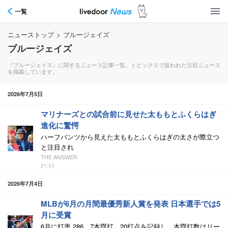
一覧
ニューストップ
>
ブルージェイズ
ブルージェイズ
『ブルージェイズ』に関するニュース記事一覧。トピックスで扱われた注目ニュース
を掲載しています。
2026年7月5日
マリナーズとの試合前に見せた太ももとふくらはぎ
進化に驚愕
ハーフパンツから見えた太ももとふくらはぎの太さが際立つ
と注目され
THE ANSWER
21:33
2026年7月4日
MLBが6月の月間最優秀新人賞を発表 日本選手では5
月に受賞
6月に打率.286、7本塁打、20打点を記録し、本塁打数はリー