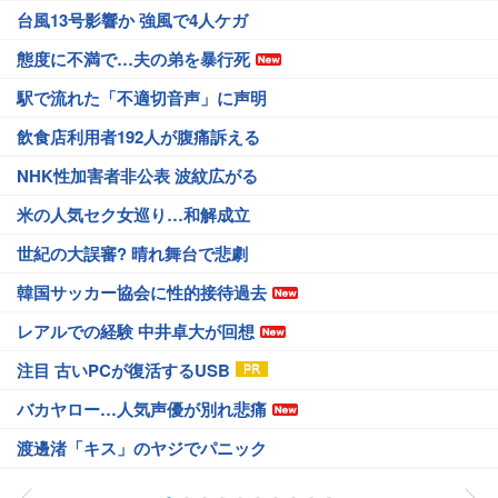
台風13号影響か 強風で4人ケガ
態度に不満で…夫の弟を暴行死
駅で流れた「不適切音声」に声明
飲食店利用者192人が腹痛訴える
NHK性加害者非公表 波紋広がる
米の人気セク女巡り…和解成立
世紀の大誤審? 晴れ舞台で悲劇
韓国サッカー協会に性的接待過去
レアルでの経験 中井卓大が回想
注目 古いPCが復活するUSB
バカヤロー…人気声優が別れ悲痛
渡邊渚「キス」のヤジでパニック