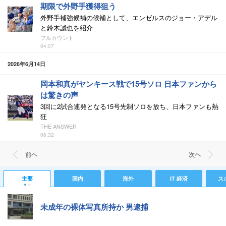
期限で外野手獲得狙う
外野手補強候補の候補として、エンゼルスのジョー・アデル
と鈴木誠也を紹介
フルカウント
04:07
2026年6月14日
岡本和真がヤンキース戦で15号ソロ 日本ファンから
は驚きの声
3回に2試合連発となる15号先制ソロを放ち、日本ファンも熱
狂
THE ANSWER
06:32
前ヘ
次ヘ
主要
国内
海外
IT 経済
ス
未成年の裸体写真所持か 男逮捕