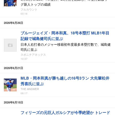
グ新人トップの成績
フルカウント
00:16
2026年6月26日
ブルージェイズ・岡本和真、18号本塁打 MLB1年目
記録で城島健司氏に並ぶ
日本人右打者のメジャー移籍初年度最多本塁打数で、城島健
司氏に並ぶ
スポニチアネックス
10:37
2026年6月21日
MLB・岡本和真が勝ち越しの16号3ラン 大先輩松井
秀喜氏に並ぶ
THE ANSWER
06:17
2026年6月15日
フィリーズの元巨人ガルシアが今季絶望か トレード