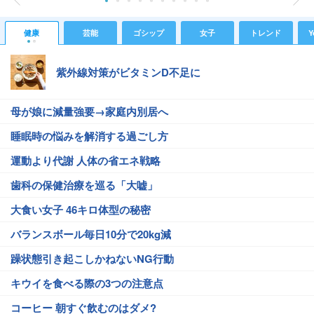
健康
芸能
ゴシップ
女子
トレンド
Y
紫外線対策がビタミンD不足に
母が娘に減量強要→家庭内別居へ
睡眠時の悩みを解消する過ごし方
運動より代謝 人体の省エネ戦略
歯科の保健治療を巡る「大嘘」
大食い女子 46キロ体型の秘密
バランスボール毎日10分で20kg減
躁状態引き起こしかねないNG行動
キウイを食べる際の3つの注意点
コーヒー 朝すぐ飲むのはダメ?