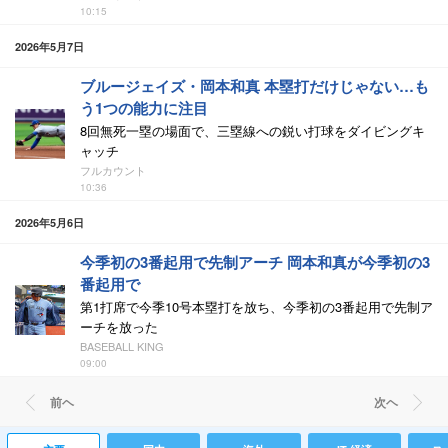
10:15
2026年5月7日
ブルージェイズ・岡本和真 本塁打だけじゃない…も
う1つの能力に注目
8回無死一塁の場面で、三塁線への鋭い打球をダイビングキ
ャッチ
フルカウント
10:36
2026年5月6日
今季初の3番起用で先制アーチ 岡本和真が今季初の3
番起用で
第1打席で今季10号本塁打を放ち、今季初の3番起用で先制ア
ーチを放った
BASEBALL KING
09:00
前ヘ
次ヘ