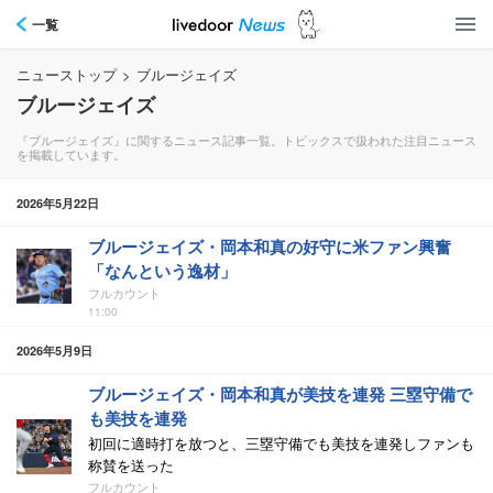
一覧
ニューストップ
>
ブルージェイズ
ブルージェイズ
『ブルージェイズ』に関するニュース記事一覧。トピックスで扱われた注目ニュース
を掲載しています。
2026年5月22日
ブルージェイズ・岡本和真の好守に米ファン興奮
「なんという逸材」
フルカウント
11:00
2026年5月9日
ブルージェイズ・岡本和真が美技を連発 三塁守備で
も美技を連発
初回に適時打を放つと、三塁守備でも美技を連発しファンも
称賛を送った
フルカウント