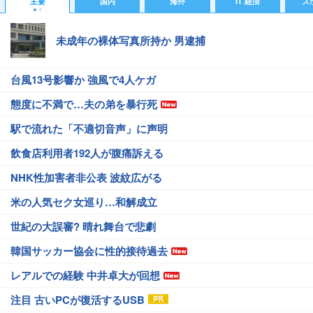
主要
国内
海外
IT 経済
ス
未成年の裸体写真所持か 男逮捕
台風13号影響か 強風で4人ケガ
態度に不満で…夫の弟を暴行死
駅で流れた「不適切音声」に声明
飲食店利用者192人が腹痛訴える
NHK性加害者非公表 波紋広がる
米の人気セク女巡り…和解成立
世紀の大誤審? 晴れ舞台で悲劇
韓国サッカー協会に性的接待過去
レアルでの経験 中井卓大が回想
注目 古いPCが復活するUSB