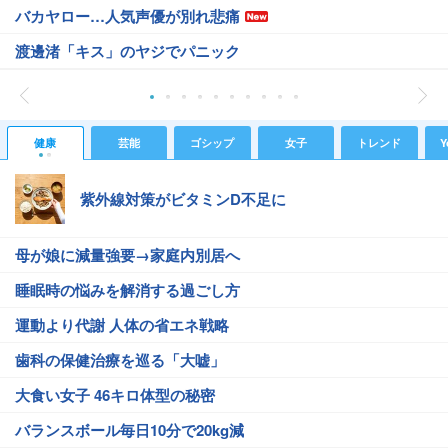
バカヤロー…人気声優が別れ悲痛
渡邊渚「キス」のヤジでパニック
健康
芸能
ゴシップ
女子
トレンド
Y
紫外線対策がビタミンD不足に
母が娘に減量強要→家庭内別居へ
睡眠時の悩みを解消する過ごし方
運動より代謝 人体の省エネ戦略
歯科の保健治療を巡る「大嘘」
大食い女子 46キロ体型の秘密
バランスボール毎日10分で20kg減