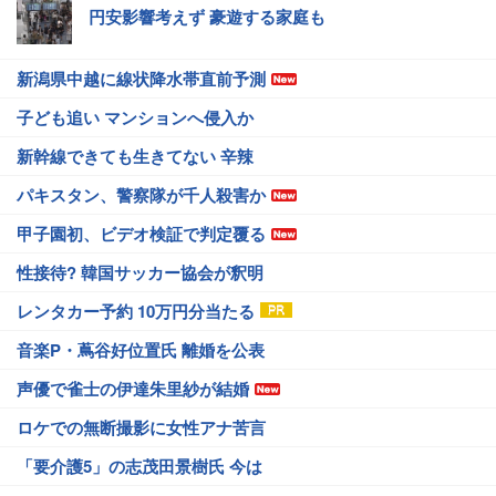
円安影響考えず 豪遊する家庭も
新潟県中越に線状降水帯直前予測
子ども追い マンションへ侵入か
新幹線できても生きてない 辛辣
パキスタン、警察隊が千人殺害か
甲子園初、ビデオ検証で判定覆る
性接待? 韓国サッカー協会が釈明
レンタカー予約 10万円分当たる
音楽P・蔦谷好位置氏 離婚を公表
声優で雀士の伊達朱里紗が結婚
ロケでの無断撮影に女性アナ苦言
「要介護5」の志茂田景樹氏 今は