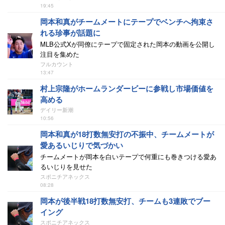
19:45
岡本和真がチームメートにテープでベンチへ拘束さ
れる珍事が話題に
MLB公式Xが同僚にテープで固定された岡本の動画を公開し
注目を集めた
フルカウント
13:47
村上宗隆がホームランダービーに参戦し市場価値を
高める
デイリー新潮
10:56
岡本和真が18打数無安打の不振中、チームメートが
愛あるいじりで気づかい
チームメートが岡本を白いテープで何重にも巻きつける愛あ
るいじりを見せた
スポニチアネックス
08:28
岡本が後半戦18打数無安打、チームも3連敗でブー
イング
スポニチアネックス