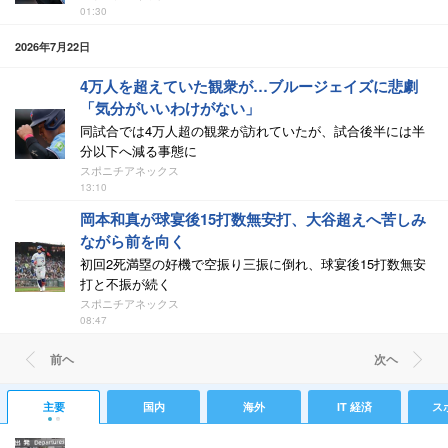
01:30
2026年7月22日
4万人を超えていた観衆が…ブルージェイズに悲劇
「気分がいいわけがない」
同試合では4万人超の観衆が訪れていたが、試合後半には半
分以下へ減る事態に
スポニチアネックス
13:10
岡本和真が球宴後15打数無安打、大谷超えへ苦しみ
ながら前を向く
初回2死満塁の好機で空振り三振に倒れ、球宴後15打数無安
打と不振が続く
スポニチアネックス
08:47
前ヘ
次ヘ
主要
国内
海外
IT 経済
ス