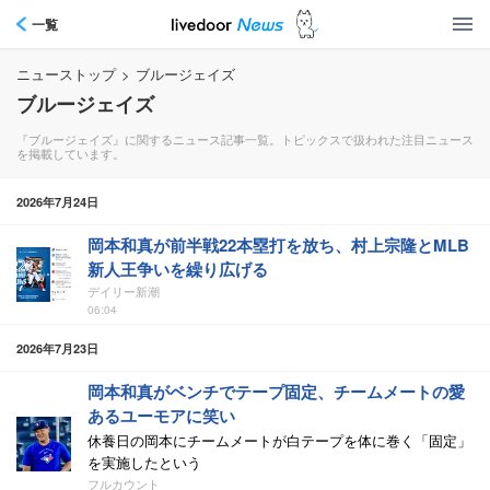
一覧
ニューストップ
>
ブルージェイズ
ブルージェイズ
『ブルージェイズ』に関するニュース記事一覧。トピックスで扱われた注目ニュース
を掲載しています。
2026年7月24日
岡本和真が前半戦22本塁打を放ち、村上宗隆とMLB
新人王争いを繰り広げる
デイリー新潮
06:04
2026年7月23日
岡本和真がベンチでテープ固定、チームメートの愛
あるユーモアに笑い
休養日の岡本にチームメートが白テープを体に巻く「固定」
を実施したという
フルカウント