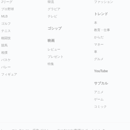
Jリーグ
韓流
ファッション
プロ野球
グラビア
トレンド
MLB
テレビ
本
ゴルフ
ゴシップ
教育・仕事
テニス
からだ
格闘技
映画
マネー
競馬
レビュー
車
相撲
プレゼント
グルメ
バスケ
特集
バレー
YouTube
フィギュア
サブカル
アニメ
ゲーム
コミック