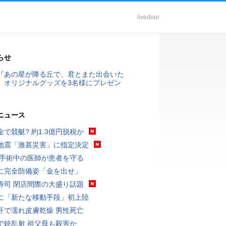
livedoor
らせ
『あの星が降る丘で、君とまた出会いた
』オリジナルグッズを3名様にプレゼン
ニュース
金で競艇? 約1.3億円脱税か
地震「激甚災害」に指定決定
 手術中の医師が患者を守る
に完全防備姿「金を出せ」
寿司 閉店間際の大盛り話題
に「新たな移動手段」初上陸
汗で濡れ皮膚乾燥 男性死亡
で銃乱射 祖父母も殺害か