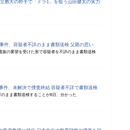
 立教大の野手で「ドラ1」を狙う山田健太の実力
害事件、容疑者不詳のまま書類送検 父親の思い
日、遺族の要望を受けた形で容疑者を不詳のまま書類送検
害事件、未解決で捜査終結 容疑者不詳で書類送検
詳のまま書類送検することが8日、分かった