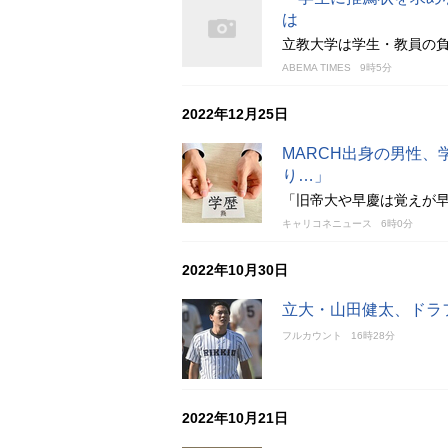
は
立教大学は学生・教員の
ABEMA TIMES
9時5分
2022年12月25日
MARCH出身の男性
り…」
「旧帝大や早慶は覚えが
キャリコネニュース
6時0分
2022年10月30日
立大・山田健太、ドラ
フルカウント
16時28分
2022年10月21日