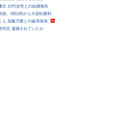
優太 10代女性との結婚報告
高校、9回2死から大逆転勝利
くん 加藤乃愛との破局発表
啓司氏 逮捕されていたか