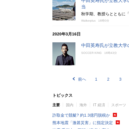
中田英寿氏が立教大学
当
秋学期、教授らとともに
Walkerplus
16時0分
2020年3月16日
中田英寿氏が立教大学
SOCCER KING
16時43分
前へ
1
2
3
トピックス
主要
国内
海外
IT 経済
スポーツ
詐取金で競艇? 約1.3億円脱税か
熊本地震「激甚災害」に指定決定