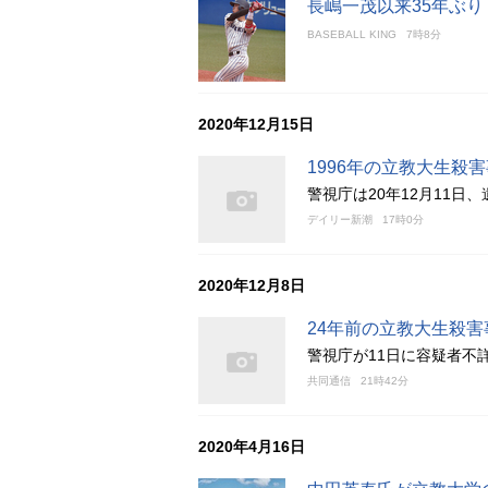
長嶋一茂以来35年ぶり
BASEBALL KING
7時8分
2020年12月15日
1996年の立教大生殺
警視庁は20年12月11
デイリー新潮
17時0分
2020年12月8日
24年前の立教大生殺
警視庁が11日に容疑者不
共同通信
21時42分
2020年4月16日