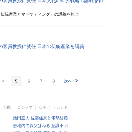
の客員教授に就任 日本文化の世界戦略の講義を担
「伝統産業とマーケティング」の講義を担当
の客員教授に就任 日本の伝統産業を講義
4
5
6
7
8
次へ
芸能
ゴシップ
女子
トレンド
池田直人 佐藤佳奈と電撃結婚
敷地内で義父はねる 意識不明