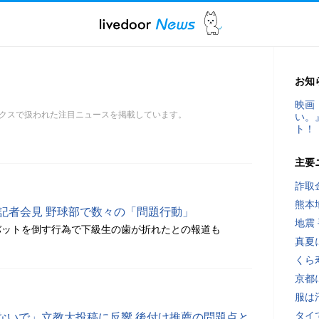
お知
映画
クスで扱われた注目ニュースを掲載しています。
い。
ト！
主要
詐取
熊本
急記者会見 野球部で数々の「問題行動」
地震
バットを倒す行為で下級生の歯が折れたとの報道も
真夏
くら
京都
服は
タイ
ないで」立教大投稿に反響 後付け推薦の問題点と