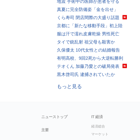
地震 手術中の医師が患者を守る
真夏に完全防備姿「金を出せ」
くら寿司 閉店間際の大盛り話題
京都に「新たな移動手段」初上陸
服は汗で濡れ皮膚乾燥 男性死亡
タイで銃乱射 祖父母も殺害か
久保優太 10代女性との結婚報告
有明高校、9回2死から大逆転勝利
テオくん 加藤乃愛との破局発表
黒木啓司氏 逮捕されていたか
もっと見る
ニューストップ
IT 経済
経済総合
主要
マーケット