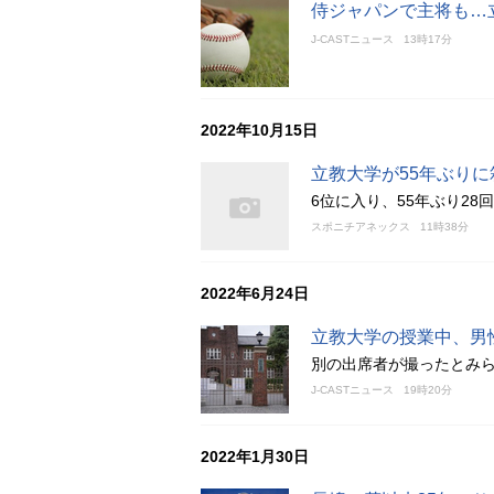
侍ジャパンで主将も…
J-CASTニュース
13時17分
2022年10月15日
立教大学が55年ぶり
6位に入り、55年ぶり28
スポニチアネックス
11時38分
2022年6月24日
立教大学の授業中、男
別の出席者が撮ったとみられ
J-CASTニュース
19時20分
2022年1月30日