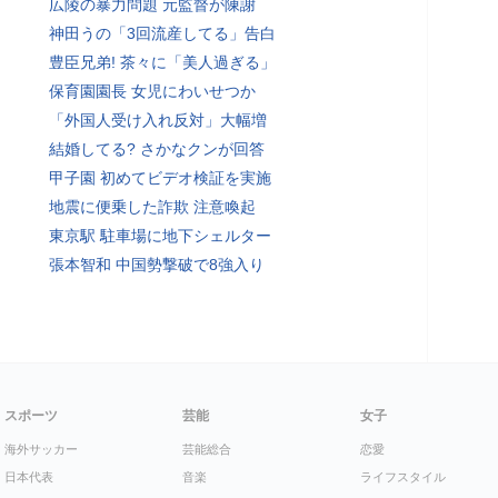
広陵の暴力問題 元監督が陳謝
神田うの「3回流産してる」告白
豊臣兄弟! 茶々に「美人過ぎる」
保育園園長 女児にわいせつか
「外国人受け入れ反対」大幅増
結婚してる? さかなクンが回答
甲子園 初めてビデオ検証を実施
地震に便乗した詐欺 注意喚起
東京駅 駐車場に地下シェルター
張本智和 中国勢撃破で8強入り
スポーツ
芸能
女子
海外サッカー
芸能総合
恋愛
日本代表
音楽
ライフスタイル