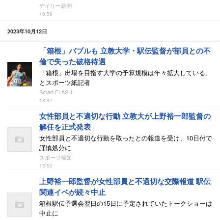
デイリー新潮
10:59
2023年10月12日
「箱根」バブルも 立教大学・駅伝監督が部員との不
倫で失った破格待遇
「箱根」出場を目指す大学の予算規模は年々拡大している、
とスポーツ紙記者
Smart FLASH
18:47
女性部員と不適切な行動 立教大が上野裕一郎監督の
解任を正式発表
女性部員と不適切な行動を取ったとの報道を受け、10日付で
謹慎処分に
スポーツ報知
13:50
上野裕一郎監督が女性部員と不適切な交際報道 駅伝
関連イベが続々中止
箱根駅伝予選会翌日の15日に予定されていたトークショーは
中止に