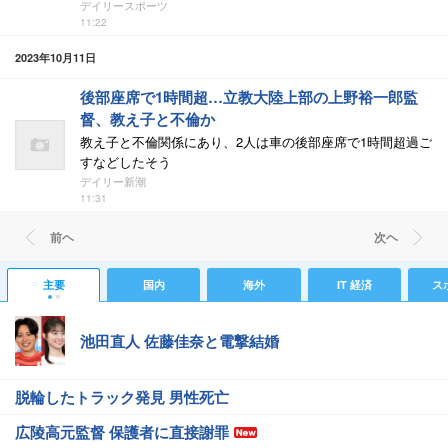
デイリースポーツ
11:22
2023年10月11日
後部座席で1時間超…立教大陸上部の上野裕一郎監
督、教え子と不倫か
教え子と不倫関係にあり、2人は車の後部座席で1時間超過ご
すなどしたそう
デイリー新潮
11:31
前ヘ
次ヘ
主要
国内
海外
IT 経済
ス
池田直人 佐藤佳奈と電撃結婚
脱輪したトラック発見 男性死亡
広陵高元監督 保護者に直接謝罪