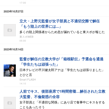
17:00
2023年10月27日
立大・上野元監督が女子部員と不適切交際で解任
「もう陸上の世界には...」
多くの陸上関係者からため息が漏れていると東スポが報じた
東スポWEB
05:00
2023年10月14日
監督が解任の立教大学が「箱根駅伝」予選会を通過
「学生たちは頑張った」
日本テレビの平川健太郎アナは「学生たちは頑張りました」
とひと言
Smart FLASH
14:10
人前でキス、後部座席で1時間密着…解任された立教
大監督、不倫疑惑の全容
女子部員と「不適切な関係」にあり店で食事中にキスをする
こともあったそう