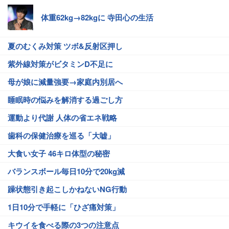
体重62kg→82kgに 寺田心の生活
夏のむくみ対策 ツボ&反射区押し
紫外線対策がビタミンD不足に
母が娘に減量強要→家庭内別居へ
睡眠時の悩みを解消する過ごし方
運動より代謝 人体の省エネ戦略
歯科の保健治療を巡る「大嘘」
大食い女子 46キロ体型の秘密
バランスボール毎日10分で20kg減
躁状態引き起こしかねないNG行動
1日10分で手軽に「ひざ痛対策」
キウイを食べる際の3つの注意点