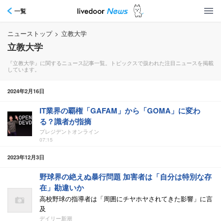
一覧
ニューストップ
>
立教大学
立教大学
『立教大学』に関するニュース記事一覧。トピックスで扱われた注目ニュースを掲載
しています。
2024年2月16日
IT業界の覇権「GAFAM」から「GOMA」に変わ
る？識者が指摘
プレジデントオンライン
07:15
2023年12月3日
野球界の絶えぬ暴行問題 加害者は「自分は特別な存
在」勘違いか
高校野球の指導者は「周囲にチヤホヤされてきた影響」に言
及
デイリー新潮