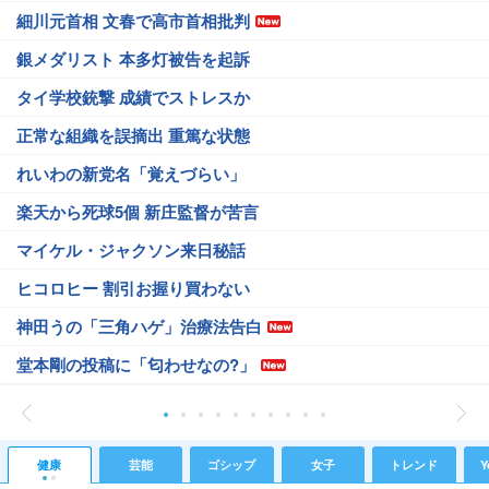
細川元首相 文春で高市首相批判
銀メダリスト 本多灯被告を起訴
タイ学校銃撃 成績でストレスか
正常な組織を誤摘出 重篤な状態
れいわの新党名「覚えづらい」
楽天から死球5個 新庄監督が苦言
マイケル・ジャクソン来日秘話
ヒコロヒー 割引お握り買わない
神田うの「三角ハゲ」治療法告白
堂本剛の投稿に「匂わせなの?」
健康
芸能
ゴシップ
女子
トレンド
Y