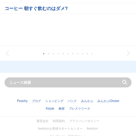
コーヒー 朝すぐ飲むのはダメ?
Peachy
ブログ
ショッピング
バンク
みんかぶ
みんかぶChoice
Kstyle
株探
プレスリリース
運営会社
利用規約
プライバシーポリシー
livedoorお客様サポートセンター
livedoor