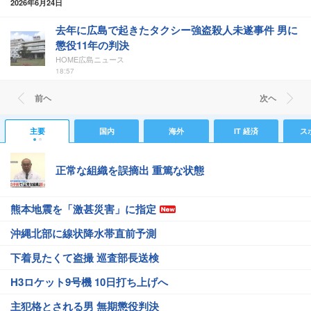
2026年6月24日
去年に広島で起きたタクシー強盗殺人未遂事件 男に
懲役11年の判決
HOME広島ニュース
18:57
前ヘ
次ヘ
主要
国内
海外
IT 経済
ス
正常な組織を誤摘出 重篤な状態
熊本地震を「激甚災害」に指定
沖縄北部に線状降水帯直前予測
下着見たくて盗撮 巡査部長送検
H3ロケット9号機 10日打ち上げへ
主犯格とされる男 無期懲役判決