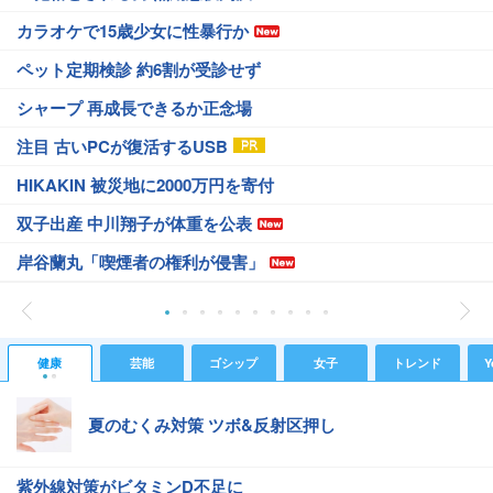
カラオケで15歳少女に性暴行か
ペット定期検診 約6割が受診せず
シャープ 再成長できるか正念場
注目 古いPCが復活するUSB
HIKAKIN 被災地に2000万円を寄付
双子出産 中川翔子が体重を公表
岸谷蘭丸「喫煙者の権利が侵害」
健康
芸能
ゴシップ
女子
トレンド
Y
夏のむくみ対策 ツボ&反射区押し
紫外線対策がビタミンD不足に