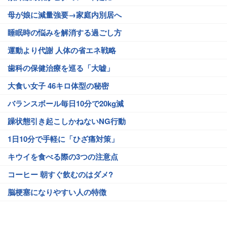
母が娘に減量強要→家庭内別居へ
睡眠時の悩みを解消する過ごし方
運動より代謝 人体の省エネ戦略
歯科の保健治療を巡る「大嘘」
大食い女子 46キロ体型の秘密
バランスボール毎日10分で20kg減
躁状態引き起こしかねないNG行動
1日10分で手軽に「ひざ痛対策」
キウイを食べる際の3つの注意点
コーヒー 朝すぐ飲むのはダメ?
脳梗塞になりやすい人の特徴