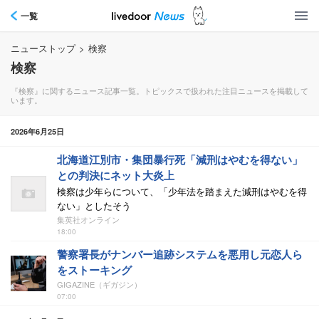
一覧
ニューストップ
>
検察
検察
『検察』に関するニュース記事一覧。トピックスで扱われた注目ニュースを掲載して
います。
2026年6月25日
北海道江別市・集団暴行死「減刑はやむを得ない」
との判決にネット大炎上
検察は少年らについて、「少年法を踏まえた減刑はやむを得
ない」としたそう
集英社オンライン
18:00
警察署長がナンバー追跡システムを悪用し元恋人ら
をストーキング
GIGAZINE（ギガジン）
07:00