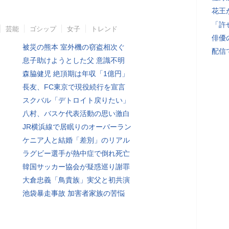
花王
「許
芸能
ゴシップ
女子
トレンド
俳優
被災の熊本 室外機の窃盗相次ぐ
配信
息子助けようとした父 意識不明
森脇健児 絶頂期は年収「1億円」
長友、FC東京で現役続行を宣言
スクバル「デトロイト戻りたい」
八村、バスケ代表活動の思い激白
JR横浜線で居眠りのオーバーラン
ケニア人と結婚「差別」のリアル
ラグビー選手が熱中症で倒れ死亡
韓国サッカー協会が疑惑巡り謝罪
大倉忠義「鳥貴族」実父と初共演
池袋暴走事故 加害者家族の苦悩