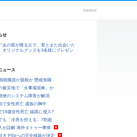
livedoor
らせ
『あの星が降る丘で、君とまた出会いた
』オリジナルグッズを3名様にプレゼン
ニュース
歳国税職員が脱税か 懲戒免職
の被災地で「火事場泥棒」か
郵便のシステム障害が解消
泊で女性死亡 遺族の胸中
で19歳女性死亡 線路に侵入?
でも「冷房を控える」7割超
人が誤解 海外タトゥー事情
航大 PSVへの完全移籍が決定