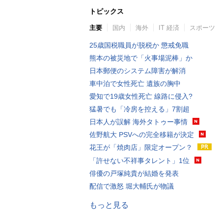
トピックス
主要
国内
海外
IT 経済
スポーツ
25歳国税職員が脱税か 懲戒免職
熊本の被災地で「火事場泥棒」か
日本郵便のシステム障害が解消
車中泊で女性死亡 遺族の胸中
愛知で19歳女性死亡 線路に侵入?
猛暑でも「冷房を控える」7割超
日本人が誤解 海外タトゥー事情
佐野航大 PSVへの完全移籍が決定
花王が「焼肉店」限定オープン？
「許せない不祥事タレント」1位
俳優の戸塚純貴が結婚を発表
配信で激怒 堀大輔氏が物議
もっと見る