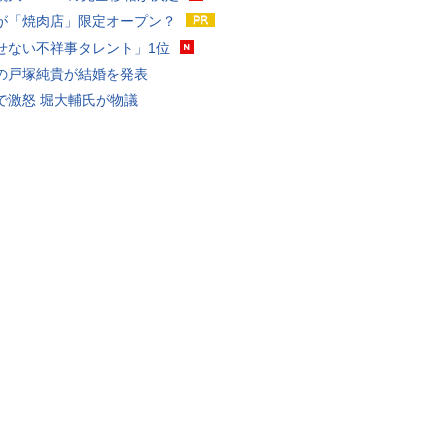
が「焼肉店」限定オープン？
せない不祥事タレント」1位
の戸塚純貴が結婚を発表
で激怒 堀大輔氏が物議