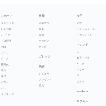
スポーツ
芸能
女子
海外サッカー
芸能総合
恋愛
日本代表
音楽
ライフスタイル
Jリーグ
韓流
ファッション
プロ野球
グラビア
トレンド
MLB
テレビ
本
ゴルフ
ゴシップ
教育・仕事
テニス
からだ
格闘技
映画
マネー
競馬
レビュー
車
相撲
プレゼント
グルメ
バスケ
特集
バレー
YouTube
フィギュア
サブカル