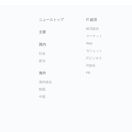
ニューストップ
IT 経済
経済総合
主要
マーケット
Web
国内
ガジェット
社会
ITビジネス
政治
IT総合
海外
PR
海外総合
韓国
中国