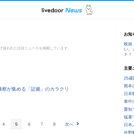
お知
映画
で扱われた注目ニュースを掲載しています。
い。
ト！
主要
25
熊本
 検察が集める「証拠」のカラクリ
日本
車中
愛知
猛暑
4
5
6
7
8
次へ
日本
佐野