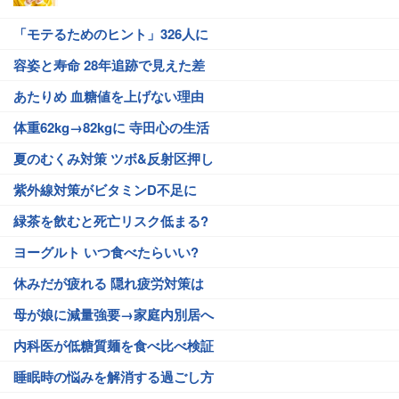
「モテるためのヒント」326人に
容姿と寿命 28年追跡で見えた差
あたりめ 血糖値を上げない理由
体重62kg→82kgに 寺田心の生活
夏のむくみ対策 ツボ&反射区押し
紫外線対策がビタミンD不足に
緑茶を飲むと死亡リスク低まる?
ヨーグルト いつ食べたらいい?
休みだが疲れる 隠れ疲労対策は
母が娘に減量強要→家庭内別居へ
内科医が低糖質麺を食べ比べ検証
睡眠時の悩みを解消する過ごし方