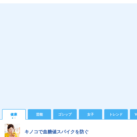
健康
芸能
ゴシップ
女子
トレンド
Y
キノコで血糖値スパイクを防ぐ