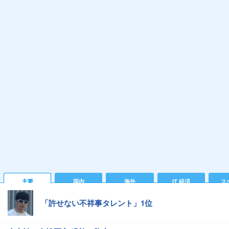
主要
国内
海外
IT 経済
ス
「許せない不祥事タレント」1位