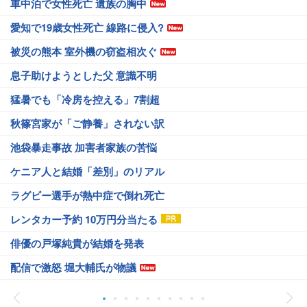
車中泊で女性死亡 遺族の胸中
愛知で19歳女性死亡 線路に侵入?
被災の熊本 室外機の窃盗相次ぐ
息子助けようとした父 意識不明
猛暑でも「冷房を控える」7割超
秋篠宮家が「ご静養」されない訳
池袋暴走事故 加害者家族の苦悩
ケニア人と結婚「差別」のリアル
ラグビー選手が熱中症で倒れ死亡
レンタカー予約 10万円分当たる
俳優の戸塚純貴が結婚を発表
配信で激怒 堀大輔氏が物議