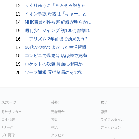
12.
りくりゅうに「そろそろ飽きた」
13.
イオン事故 母親は「ギャー」と
14.
NHK職員が性被害 経緯が明らかに
15.
週刊少年ジャンプ 初100万部割れ
16.
エアリズム 2年前後で効果失う?
17.
60代がやめてよかった生活習慣
18.
コンビニで爆発音 店は煙で充満
19.
ロケットの残骸 月面に衝突か
20.
ソープ通報 元従業員のその後
スポーツ
芸能
女子
海外サッカー
芸能総合
恋愛
日本代表
音楽
ライフスタイル
Jリーグ
韓流
ファッション
プロ野球
グラビア