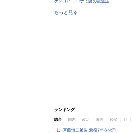
ケンコバ コロナで謎の後遺症
もっと見る
ランキング
総合
国内
政治
海外
経済
IT
1.
斉藤慎二被告 懲役7年を求刑