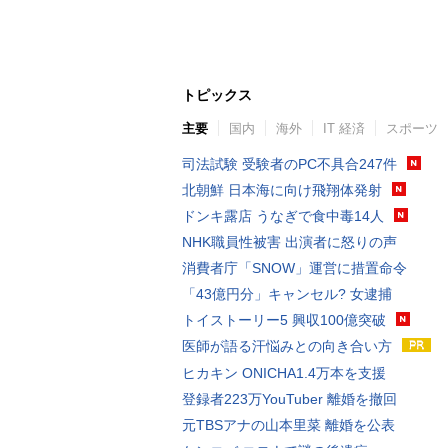
トピックス
主要
国内
海外
IT 経済
スポーツ
司法試験 受験者のPC不具合247件
北朝鮮 日本海に向け飛翔体発射
ドンキ露店 うなぎで食中毒14人
NHK職員性被害 出演者に怒りの声
消費者庁「SNOW」運営に措置命令
「43億円分」キャンセル? 女逮捕
トイストーリー5 興収100億突破
医師が語る汗悩みとの向き合い方
ヒカキン ONICHA1.4万本を支援
登録者223万YouTuber 離婚を撤回
元TBSアナの山本里菜 離婚を公表