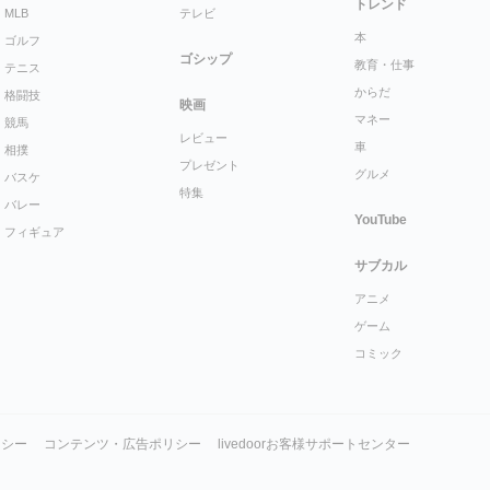
トレンド
MLB
テレビ
本
ゴルフ
ゴシップ
教育・仕事
テニス
からだ
格闘技
映画
マネー
競馬
レビュー
車
相撲
プレゼント
グルメ
バスケ
特集
バレー
YouTube
フィギュア
サブカル
アニメ
ゲーム
コミック
リシー
コンテンツ・広告ポリシー
livedoorお客様サポートセンター