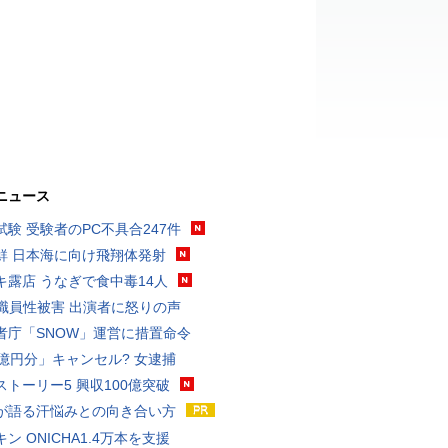
ニュース
試験 受験者のPC不具合247件
鮮 日本海に向け飛翔体発射
キ露店 うなぎで食中毒14人
K職員性被害 出演者に怒りの声
者庁「SNOW」運営に措置命令
3億円分」キャンセル? 女逮捕
ストーリー5 興収100億突破
が語る汗悩みとの向き合い方
ン ONICHA1.4万本を支援