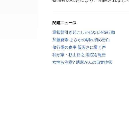
提供社の都合により、削除されまし
関連ニュース
躁状態引き起こしかねないNG行動
加藤夏希 まさかの馴れ初め告白
修行僧の食事 質素さに驚く声
我が家・杉山裕之 退院を報告
女性も注意? 膀胱がんの自覚症状