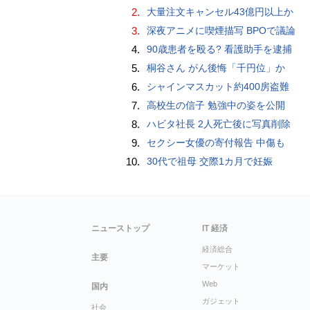
2.
大量注文キャンセル43億円以上か
3.
深夜アニメに喫煙描写 BPOで議論
4.
90歳患者を殴る? 看護助手を逮捕
5.
桐谷さん がん後悔「千円位」か
6.
シャインマスカット約400房盗難
7.
高校生の信子 勉強中の姿を公開
8.
ハビタ社長 2人死亡後に写真削除
9.
セクシー女優の寄付報告 中傷も
10.
30代で祖母 交際1カ月で妊娠
ニューストップ
IT 経済
経済総合
主要
マーケット
Web
国内
ガジェット
社会