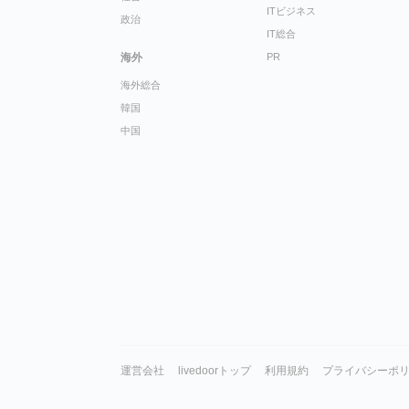
ITビジネス
政治
IT総合
海外
PR
海外総合
韓国
中国
運営会社
livedoorトップ
利用規約
プライバシーポ