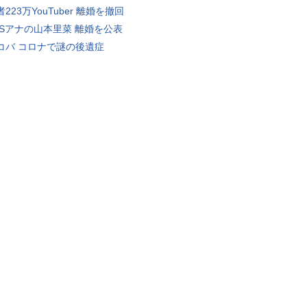
223万YouTuber 離婚を撤回
BSアナの山本里菜 離婚を公表
コバ コロナで謎の後遺症