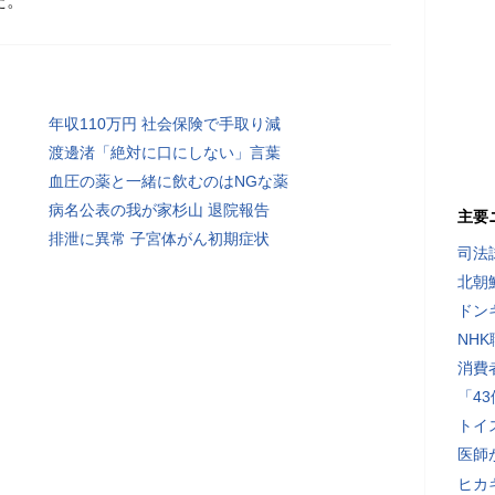
た。
年収110万円 社会保険で手取り減
渡邊渚「絶対に口にしない」言葉
血圧の薬と一緒に飲むのはNGな薬
病名公表の我が家杉山 退院報告
主要
排泄に異常 子宮体がん初期症状
司法
北朝
ドン
NH
消費
「4
トイ
医師
ヒカキ