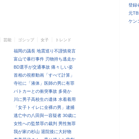
登録者
元T
ケン
芸能
ゴシップ
女子
トレンド
福岡の議長 地震巡り不謹慎発言
富山で暴行事件 刃物持ち逃走か
BD選手が交通事故 痛々しい姿
首相の視察動画「すべて計算」
寺社に「液体」医師の男に有罪
パトカーとの衝突事故 多発か
川に男子高校生の遺体 水着着用
「女子トイレに全裸の男」逮捕
逃亡中の八田與一容疑者 30歳に
女性への監禁罪の裁判 男性無罪
我が家の杉山 退院後に大好物