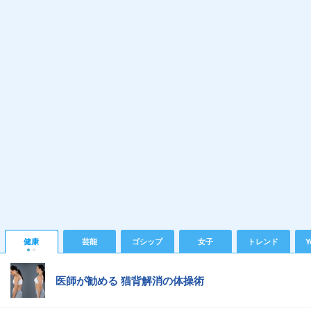
健康
芸能
ゴシップ
女子
トレンド
Y
医師が勧める 猫背解消の体操術