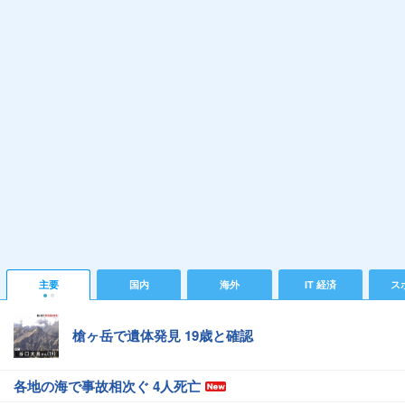
主要
国内
海外
IT 経済
ス
槍ヶ岳で遺体発見 19歳と確認
各地の海で事故相次ぐ 4人死亡