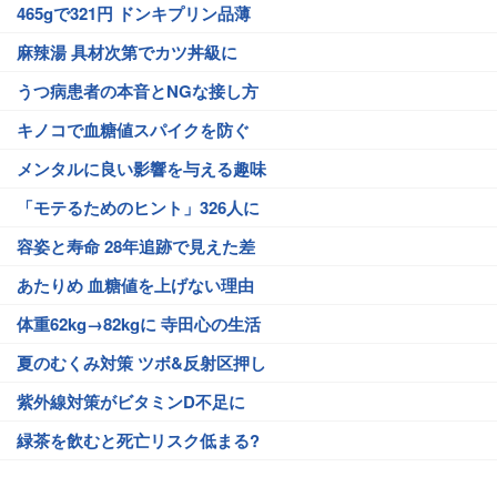
465gで321円 ドンキプリン品薄
麻辣湯 具材次第でカツ丼級に
うつ病患者の本音とNGな接し方
キノコで血糖値スパイクを防ぐ
メンタルに良い影響を与える趣味
「モテるためのヒント」326人に
容姿と寿命 28年追跡で見えた差
あたりめ 血糖値を上げない理由
体重62kg→82kgに 寺田心の生活
夏のむくみ対策 ツボ&反射区押し
紫外線対策がビタミンD不足に
緑茶を飲むと死亡リスク低まる?