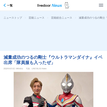
一覧
>
>
>
減量成功のつるの剛士
ニューストップ
芸能ニュース
芸能総合ニュース
減量成功のつるの剛士『ウルトラマンダイナ』イベ
出席「隊員服も入ったぜ」
2022年8月3日 18時42分
写真：LINE BLOG News