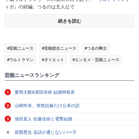
ィガ』の続編。つるのは主人公で
続きを読む
#芸能ニュース
#芸能総合ニュース
#つるの剛士
#ウルトラマン
#ダイエット
#エンタメ・芸能ニュース
芸能ニュースランキング
重岡大毅&濱田崇裕 結婚W発表
1
山崎怜奈、突然妊娠だけ公表の訳
2
池田直人 佐藤佳奈と電撃結婚
3
容態悪化 会話が通じないパー子
4