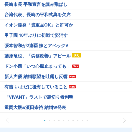
長崎市長 平和宣言を読み飛ばし
台湾代表、長崎の平和式典を欠席
イオン爆発「貴重品OK」と許可か
甲子園 10年ぶりに初戦で姿消す
張本智和が2連覇 妹とアベックV
藤原竜也、「労務改善」アピール
ドン小西「いつ心臓止まっても」
新人声優 結婚願望を吐露し反響
有吉 いまだに後悔していること
「VIVANT」ラストで裏切り者判明
重岡大毅&濱田崇裕 結婚W発表