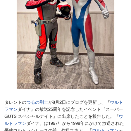
タレントの
つるの剛士
が8月2日にブログを更新し、『
ウルト
ラマン
ダイナ』の放送25周年を記念したイベント『スーパー
GUTS スペシャルナイト』に出席したことを報告した。『
ウ
ルトラマン
ダイナ』は1997年から1998年にかけて放送された
平成ウルトラシリーズの第二作目であり、『
ウルトラマン
テ