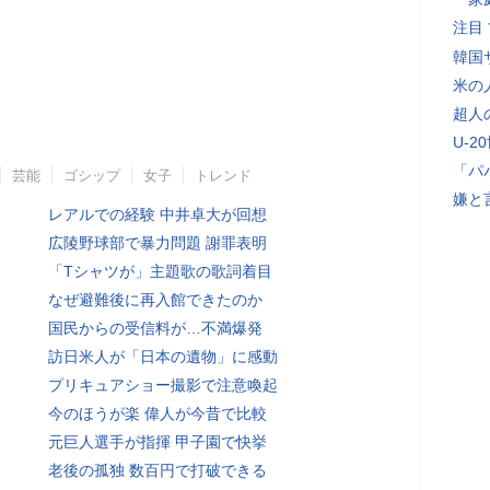
注目
韓国
米の
超人
U-2
「パ
芸能
ゴシップ
女子
トレンド
嫌と
レアルでの経験 中井卓大が回想
広陵野球部で暴力問題 謝罪表明
「Tシャツが」主題歌の歌詞着目
なぜ避難後に再入館できたのか
国民からの受信料が…不満爆発
訪日米人が「日本の遺物」に感動
プリキュアショー撮影で注意喚起
今のほうが楽 偉人が今昔で比較
元巨人選手が指揮 甲子園で快挙
老後の孤独 数百円で打破できる