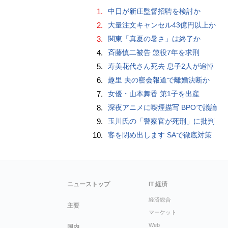
1.
中日が新庄監督招聘を検討か
2.
大量注文キャンセル43億円以上か
3.
関東「真夏の暑さ」は終了か
4.
斉藤慎二被告 懲役7年を求刑
5.
寿美花代さん死去 息子2人が追悼
6.
趣里 夫の密会報道で離婚決断か
7.
女優・山本舞香 第1子を出産
8.
深夜アニメに喫煙描写 BPOで議論
9.
玉川氏の「警察官が死刑」に批判
10.
客を閉め出します SAで徹底対策
ニューストップ
IT 経済
経済総合
主要
マーケット
Web
国内