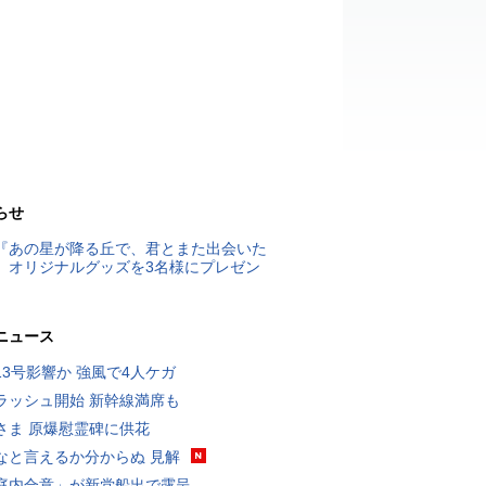
らせ
『あの星が降る丘で、君とまた出会いた
』オリジナルグッズを3名様にプレゼン
ニュース
13号影響か 強風で4人ケガ
ラッシュ開始 新幹線満席も
さま 原爆慰霊碑に供花
なと言えるか分からぬ 見解
庭内合意」が新党船出で露呈