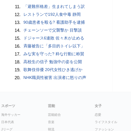
11.
「避難所格差」生まれてしまう訳
12.
レストランで192人食中毒 静岡
13.
90歳患者を殴る? 看護助手を逮捕
14.
チェーンソーで父襲撃か 目撃談
15.
ドジャース6連敗 佐々木が止める
16.
斉藤被告に「多目的トイレ以下」
17.
みな実を守った? 粋な行動に称賛
18.
高校生の信子 勉強中の姿を公開
19.
歌舞伎俳優 20代女性ひき逃げか
20.
NHK職員性被害 出演者に怒りの声
スポーツ
芸能
女子
海外サッカー
芸能総合
恋愛
日本代表
音楽
ライフスタイル
Jリーグ
韓流
ファッション