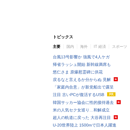
トピックス
主要
国内
海外
IT 経済
スポーツ
台風13号影響か 強風で4人ケガ
帰省ラッシュ開始 新幹線満席も
悠仁さま 原爆慰霊碑に供花
戻るなと言えるか分からぬ 見解
「家庭内合意」が新党船出で露呈
注目 古いPCが復活するUSB
韓国サッカー協会に性的接待過去
米の人気セク女巡り…和解成立
超人の軌道に戻った 大谷再注目
U-20世界陸上 1500mで日本人躍進