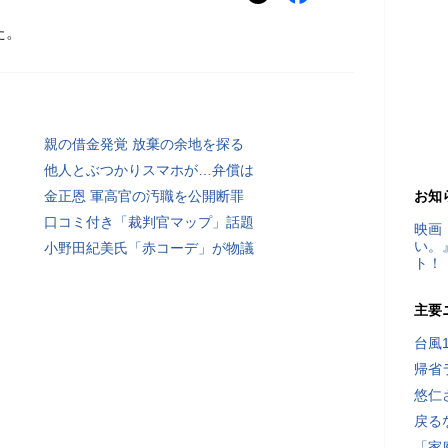
た。
親の借金発覚 放棄の余地を探る
他人とぶつかりスマホが…弁償は
金正恩 軍高官の汚職を公開断罪
お知
口コミ付き「裁判官マップ」話題
映画
い。
小野田紀美氏「赤コーデ」が物議
ト！
主要
台風
帰省
悠仁
戻る
「家