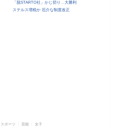
「脱STARTO社」かじ切り…大勝利
ステルス増税か 厄介な制度改正
スポーツ
芸能
女子