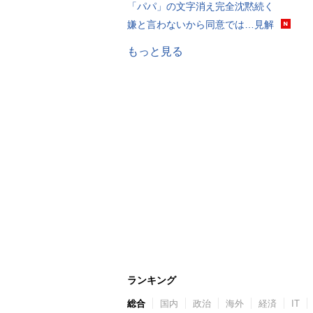
「パパ」の文字消え完全沈黙続く
嫌と言わないから同意では…見解
もっと見る
ランキング
総合
国内
政治
海外
経済
IT