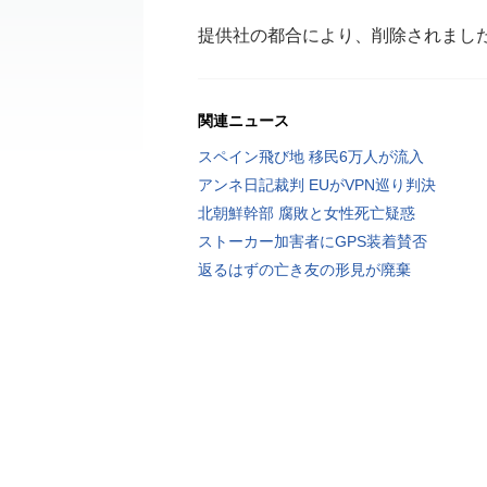
提供社の都合により、削除されまし
関連ニュース
スペイン飛び地 移民6万人が流入
アンネ日記裁判 EUがVPN巡り判決
北朝鮮幹部 腐敗と女性死亡疑惑
ストーカー加害者にGPS装着賛否
返るはずの亡き友の形見が廃棄