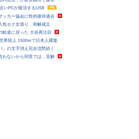
 古いPCが復活するUSB
サッカー協会に性的接待過去
人気セク女巡り…和解成立
の軌道に戻った 大谷再注目
0世界陸上 1500mで日本人躍進
パ」の文字消え完全沈黙続く
言わないから同意では…見解