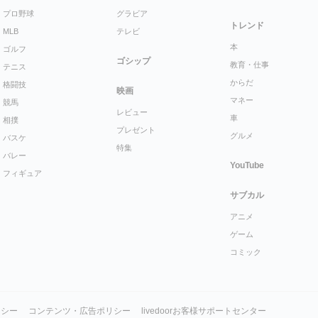
プロ野球
グラビア
トレンド
MLB
テレビ
本
ゴルフ
ゴシップ
教育・仕事
テニス
からだ
格闘技
映画
マネー
競馬
レビュー
車
相撲
プレゼント
グルメ
バスケ
特集
バレー
YouTube
フィギュア
サブカル
アニメ
ゲーム
コミック
リシー
コンテンツ・広告ポリシー
livedoorお客様サポートセンター