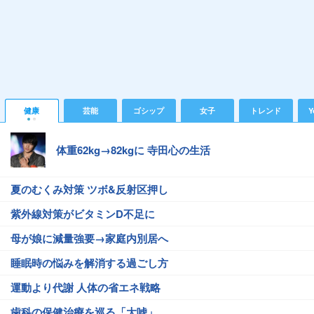
健康
芸能
ゴシップ
女子
トレンド
Y
体重62kg→82kgに 寺田心の生活
夏のむくみ対策 ツボ&反射区押し
紫外線対策がビタミンD不足に
母が娘に減量強要→家庭内別居へ
睡眠時の悩みを解消する過ごし方
運動より代謝 人体の省エネ戦略
歯科の保健治療を巡る「大嘘」