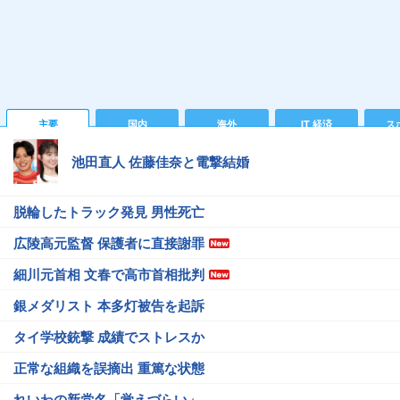
主要
国内
海外
IT 経済
ス
池田直人 佐藤佳奈と電撃結婚
脱輪したトラック発見 男性死亡
広陵高元監督 保護者に直接謝罪
細川元首相 文春で高市首相批判
銀メダリスト 本多灯被告を起訴
タイ学校銃撃 成績でストレスか
正常な組織を誤摘出 重篤な状態
れいわの新党名「覚えづらい」