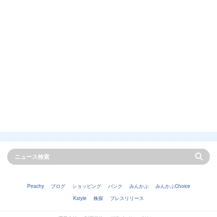
Peachy
ブログ
ショッピング
バンク
みんかぶ
みんかぶChoice
Kstyle
株探
プレスリリース