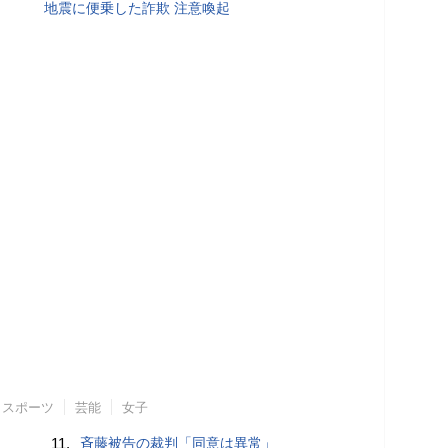
地震に便乗した詐欺 注意喚起
スポーツ
芸能
女子
11.
斉藤被告の裁判「同意は異常」