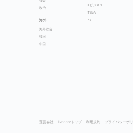
社会
ITビジネス
政治
IT総合
海外
PR
海外総合
韓国
中国
運営会社
livedoorトップ
利用規約
プライバシーポ