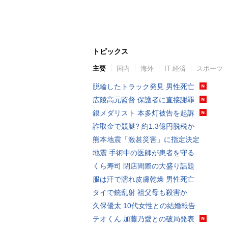
トピックス
主要
国内
海外
IT 経済
スポーツ
脱輪したトラック発見 男性死亡
広陵高元監督 保護者に直接謝罪
銀メダリスト 本多灯被告を起訴
詐取金で競艇? 約1.3億円脱税か
熊本地震「激甚災害」に指定決定
地震 手術中の医師が患者を守る
くら寿司 閉店間際の大盛り話題
服は汗で濡れ皮膚乾燥 男性死亡
タイで銃乱射 祖父母も殺害か
久保優太 10代女性との結婚報告
テオくん 加藤乃愛との破局発表