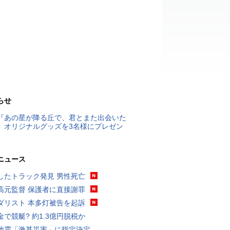
らせ
『あの星が降る丘で、君とまた出会いた
』オリジナルグッズを3名様にプレゼン
ニュース
したトラック発見 男性死亡
高元監督 保護者に直接謝罪
ダリスト 本多灯被告を起訴
金で競艇? 約1.3億円脱税か
地震「激甚災害」に指定決定