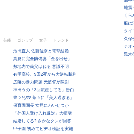
地震
くら
服は
タイ
久保
芸能
ゴシップ
女子
トレンド
テオ
池田直人 佐藤佳奈と電撃結婚
黒木
真夏に完全防備姿「金を出せ」
敷地内で義父はねる 意識不明
有明高校、9回2死から大逆転勝利
広陵の暴力問題 元監督が陳謝
神田うの「3回流産してる」告白
豊臣兄弟! 茶々に「美人過ぎる」
保育園園長 女児にわいせつか
「外国人受け入れ反対」大幅増
結婚してる? さかなクンが回答
甲子園 初めてビデオ検証を実施