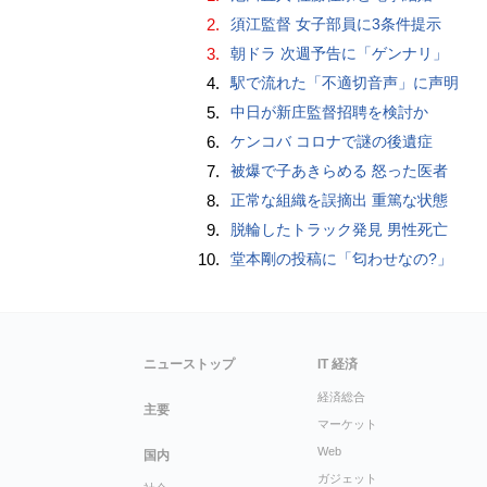
2.
須江監督 女子部員に3条件提示
3.
朝ドラ 次週予告に「ゲンナリ」
4.
駅で流れた「不適切音声」に声明
5.
中日が新庄監督招聘を検討か
6.
ケンコバ コロナで謎の後遺症
7.
被爆で子あきらめる 怒った医者
8.
正常な組織を誤摘出 重篤な状態
9.
脱輪したトラック発見 男性死亡
10.
堂本剛の投稿に「匂わせなの?」
ニューストップ
IT 経済
経済総合
主要
マーケット
Web
国内
ガジェット