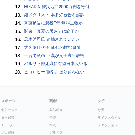
12.
HIKAKIN 被災地に2000万円を寄付
13.
銀メダリスト 本多灯被告を起訴
14.
斉藤被告に懲役7年 無罪主張か
15.
関東「真夏の暑さ」は終了か
16.
黒木啓司氏 逮捕されていたか
17.
大久保佳代子 50代の性欲事情
18.
一言で激昂 巨漢が女子高生殺害
19.
バルサ下部組織に有望日本人いる
20.
ヒコロヒー 割引お握り買わない
スポーツ
芸能
女子
海外サッカー
芸能総合
恋愛
日本代表
音楽
ライフスタイル
Jリーグ
韓流
ファッション
プロ野球
グラビア