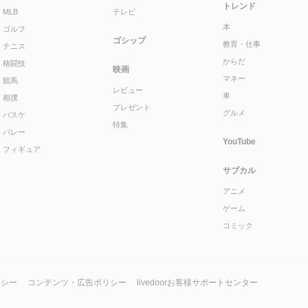
トレンド
MLB
テレビ
本
ゴルフ
ゴシップ
教育・仕事
テニス
からだ
格闘技
映画
マネー
競馬
レビュー
車
相撲
プレゼント
グルメ
バスケ
特集
バレー
YouTube
フィギュア
サブカル
アニメ
ゲーム
コミック
リシー
コンテンツ・広告ポリシー
livedoorお客様サポートセンター