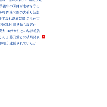
 手術中の医師が患者を守る
寿司 閉店間際の大盛り話題
汗で濡れ皮膚乾燥 男性死亡
で銃乱射 祖父母も殺害か
優太 10代女性との結婚報告
くん 加藤乃愛との破局発表
啓司氏 逮捕されていたか