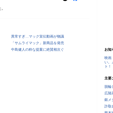
た。
異常すぎ…マック宣伝動画が物議
「サムライマック」新商品を発売
中島健人の粋な提案に絶賛相次ぐ
お知
映画
い。
ト！
主要
脱輪
広陵
銀メ
詐取
熊本