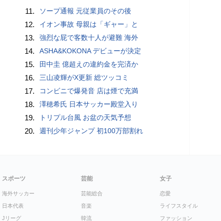
11.
ソープ通報 元従業員のその後
12.
イオン事故 母親は「ギャー」と
13.
強烈な屁で客数十人が避難 海外
14.
ASHA&KOKONA デビューが決定
15.
田中圭 億超えの違約金を完済か
16.
三山凌輝がX更新 総ツッコミ
17.
コンビニで爆発音 店は煙で充満
18.
澤穂希氏 日本サッカー殿堂入り
19.
トリプル台風 お盆の天気予想
20.
週刊少年ジャンプ 初100万部割れ
スポーツ
芸能
女子
海外サッカー
芸能総合
恋愛
日本代表
音楽
ライフスタイル
Jリーグ
韓流
ファッション