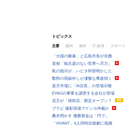
トピックス
主要
国内
海外
IT 経済
スポーツ
「大国の横暴」と広島市長が非難
首相「核兵器のない世界へ尽力」
私の指示が…ハビタ幹部明かした
数秒の視線外しが凄惨な事故招く
楽天市場に「AI店長」の登場示唆
EVMJの事業を譲受する会社が登場
花王が「焼肉店」限定オープン？
ブラピ 撮影現場でケンカ仲裁か
桑木明かす 優勝賞金は「円で」
「VIVANT」4人同時拉致劇に指摘