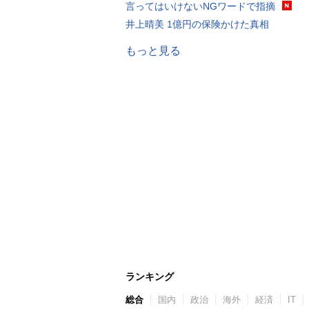
言ってはいけないNGワードで指摘
井上晴美 1億円の保険かけた真相
もっと見る
ランキング
総合
国内
政治
海外
経済
IT