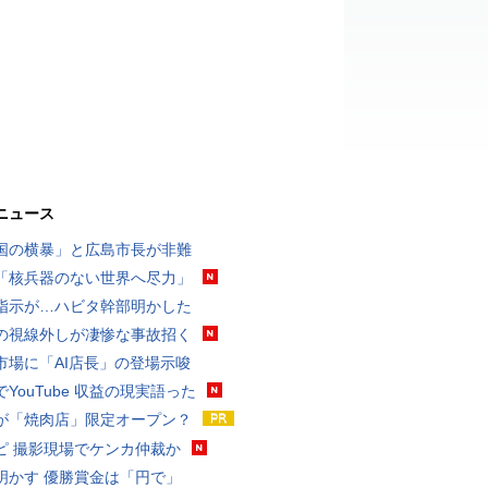
ニュース
国の横暴」と広島市長が非難
「核兵器のない世界へ尽力」
指示が…ハビタ幹部明かした
の視線外しが凄惨な事故招く
市場に「AI店長」の登場示唆
YouTube 収益の現実語った
が「焼肉店」限定オープン？
ピ 撮影現場でケンカ仲裁か
明かす 優勝賞金は「円で」