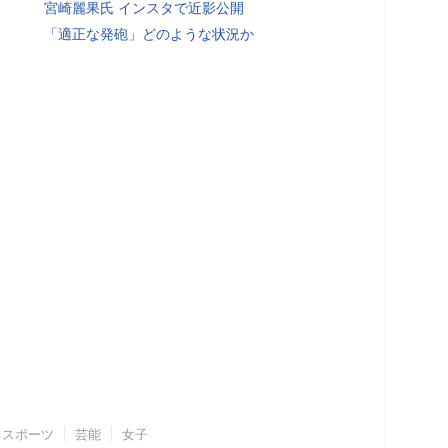
宮崎麗果氏 インスタで近影公開
「適正な発砲」どのような状況か
スポーツ
芸能
女子