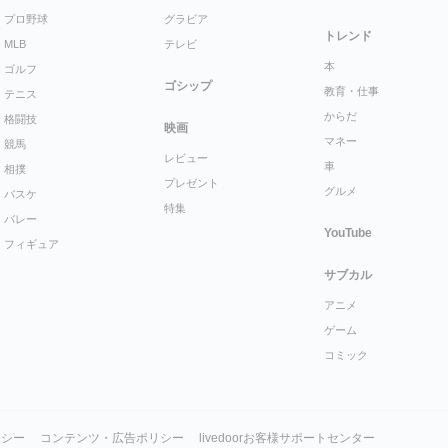
プロ野球
グラビア
トレンド
MLB
テレビ
本
ゴルフ
ゴシップ
教育・仕事
テニス
からだ
格闘技
映画
マネー
競馬
レビュー
車
相撲
プレゼント
グルメ
バスケ
特集
バレー
YouTube
フィギュア
サブカル
アニメ
ゲーム
コミック
リシー
コンテンツ・広告ポリシー
livedoorお客様サポートセンター