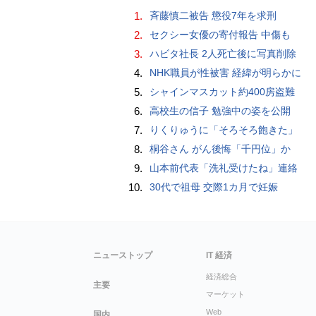
1.
斉藤慎二被告 懲役7年を求刑
2.
セクシー女優の寄付報告 中傷も
3.
ハビタ社長 2人死亡後に写真削除
4.
NHK職員が性被害 経緯が明らかに
5.
シャインマスカット約400房盗難
6.
高校生の信子 勉強中の姿を公開
7.
りくりゅうに「そろそろ飽きた」
8.
桐谷さん がん後悔「千円位」か
9.
山本前代表「洗礼受けたね」連絡
10.
30代で祖母 交際1カ月で妊娠
ニューストップ
IT 経済
経済総合
主要
マーケット
Web
国内