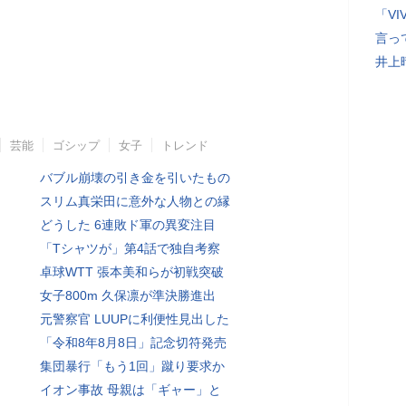
「V
言っ
井上
芸能
ゴシップ
女子
トレンド
バブル崩壊の引き金を引いたもの
スリム真栄田に意外な人物との縁
どうした 6連敗ド軍の異変注目
「Tシャツが」第4話で独自考察
卓球WTT 張本美和らが初戦突破
女子800m 久保凛が準決勝進出
元警察官 LUUPに利便性見出した
「令和8年8月8日」記念切符発売
集団暴行「もう1回」蹴り要求か
イオン事故 母親は「ギャー」と