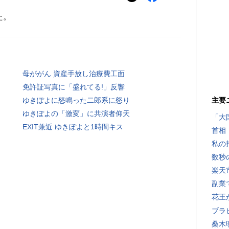
た。
母ががん 資産手放し治療費工面
免許証写真に「盛れてる!」反響
ゆきぽよに怒鳴った二郎系に怒り
主要
ゆきぽよの「激変」に共演者仰天
「大
EXIT兼近 ゆきぽよと1時間キス
首相
私の
数秒
楽天
副業で
花王
ブラ
桑木