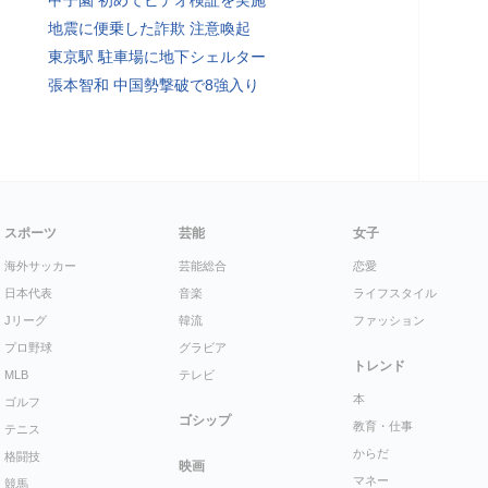
甲子園 初めてビデオ検証を実施
地震に便乗した詐欺 注意喚起
東京駅 駐車場に地下シェルター
張本智和 中国勢撃破で8強入り
スポーツ
芸能
女子
海外サッカー
芸能総合
恋愛
日本代表
音楽
ライフスタイル
Jリーグ
韓流
ファッション
プロ野球
グラビア
トレンド
MLB
テレビ
本
ゴルフ
ゴシップ
教育・仕事
テニス
からだ
格闘技
映画
マネー
競馬