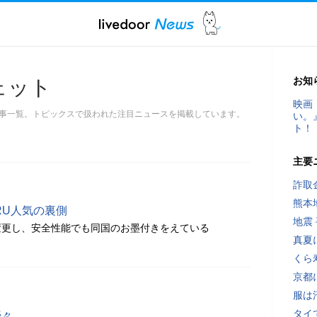
お知
ェット
映画
事一覧。トピックスで扱われた注目ニュースを掲載しています。
い。
ト！
主要
詐取
熊本
RU人気の裏側
地震
変更し、安全性能でも同国のお墨付きをえている
真夏
くら
京都
服は
タイ
続々