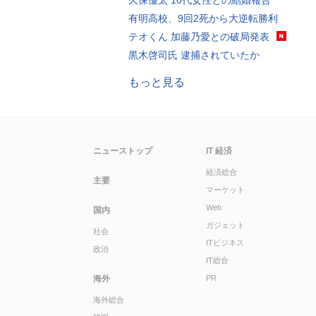
久保優太 10代女性との結婚報告
有明高校、9回2死から大逆転勝利
テオくん 加藤乃愛との破局発表
黒木啓司氏 逮捕されていたか
もっと見る
ニューストップ
IT 経済
経済総合
主要
マーケット
Web
国内
ガジェット
社会
ITビジネス
政治
IT総合
海外
PR
海外総合