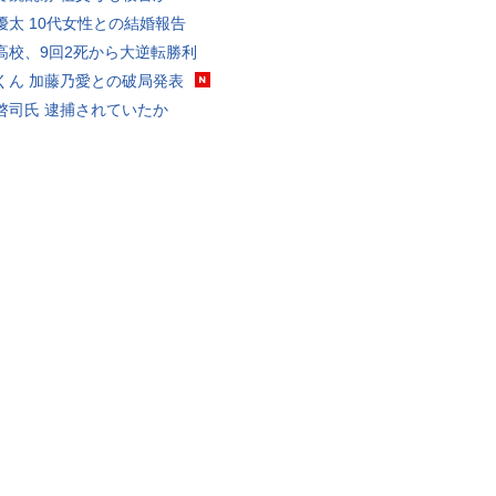
優太 10代女性との結婚報告
高校、9回2死から大逆転勝利
くん 加藤乃愛との破局発表
啓司氏 逮捕されていたか