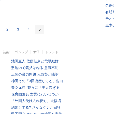
久保
有明
テオ
黒木
2
3
4
5
芸能
ゴシップ
女子
トレンド
池田直人 佐藤佳奈と電撃結婚
敷地内で義父はねる 意識不明
広陵の暴力問題 元監督が陳謝
神田うの「3回流産してる」告白
豊臣兄弟! 茶々に「美人過ぎる」
保育園園長 女児にわいせつか
「外国人受け入れ反対」大幅増
結婚してる? さかなクンが回答