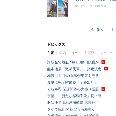
J-CASTニュース
19時22分
前へ
1
トピックス
主要
国内
海外
IT 経済
スポーツ
詐取金で競艇? 約1.3億円脱税か
熊本地震「激甚災害」に指定決定
地震 手術中の医師が患者を守る
真夏に完全防備姿「金を出せ」
くら寿司 閉店間際の大盛り話題
京都に「新たな移動手段」初上陸
服は汗で濡れ皮膚乾燥 男性死亡
タイで銃乱射 祖父母も殺害か