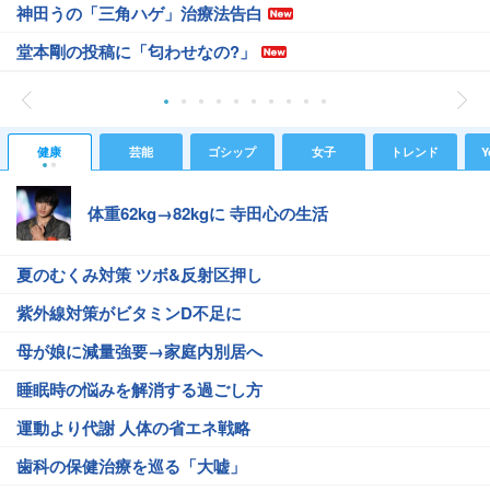
神田うの「三角ハゲ」治療法告白
堂本剛の投稿に「匂わせなの?」
健康
芸能
ゴシップ
女子
トレンド
Y
体重62kg→82kgに 寺田心の生活
夏のむくみ対策 ツボ&反射区押し
紫外線対策がビタミンD不足に
母が娘に減量強要→家庭内別居へ
睡眠時の悩みを解消する過ごし方
運動より代謝 人体の省エネ戦略
歯科の保健治療を巡る「大嘘」