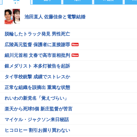
池田直人 佐藤佳奈と電撃結婚
脱輪したトラック発見 男性死亡
広陵高元監督 保護者に直接謝罪
細川元首相 文春で高市首相批判
銀メダリスト 本多灯被告を起訴
タイ学校銃撃 成績でストレスか
正常な組織を誤摘出 重篤な状態
れいわの新党名「覚えづらい」
楽天から死球5個 新庄監督が苦言
マイケル・ジャクソン来日秘話
ヒコロヒー 割引お握り買わない