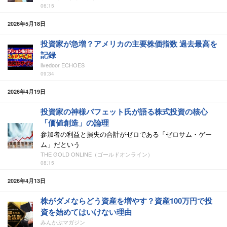
06:15
2026年5月18日
投資家が急増？アメリカの主要株価指数 過去最高を
記録
livedoor ECHOES
09:34
2026年4月19日
投資家の神様バフェット氏が語る株式投資の核心
「価値創造」の論理
参加者の利益と損失の合計がゼロである「ゼロサム・ゲー
ム」だという
THE GOLD ONLINE（ゴールドオンライン）
08:15
2026年4月13日
株がダメならどう資産を増やす？資産100万円で投
資を始めてはいけない理由
みんかぶマガジン