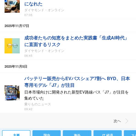
になれた
ダイヤモンド・オンライン
07:05
2025年11月17日
成功者たちの知恵をまとめた実践書「生成AI時代」
に直面するリスク
ダイヤモンド・オンライン
06:45
2025年11月5日
バッテリー販売からEVバスシェア7割へ BYD、日本
専用モデル「J7」が注目
日本市場向けに開発された新型EV路線バス「J7」が注目を
集めていた
乗りものニュース
09:42
次ヘ
主要
国内
海外
IT 経済
ス