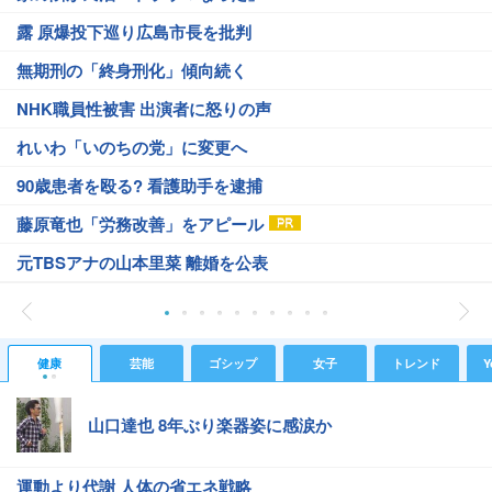
露 原爆投下巡り広島市長を批判
無期刑の「終身刑化」傾向続く
NHK職員性被害 出演者に怒りの声
れいわ「いのちの党」に変更へ
90歳患者を殴る? 看護助手を逮捕
藤原竜也「労務改善」をアピール
元TBSアナの山本里菜 離婚を公表
健康
芸能
ゴシップ
女子
トレンド
Y
山口達也 8年ぶり楽器姿に感涙か
運動より代謝 人体の省エネ戦略