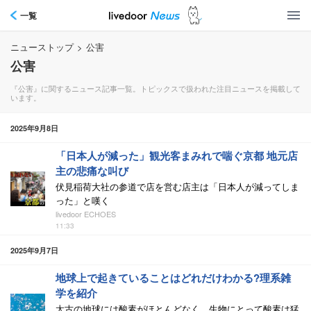
一覧
ニューストップ
>
公害
公害
『公害』に関するニュース記事一覧。トピックスで扱われた注目ニュースを掲載して
います。
2025年9月8日
「日本人が減った」観光客まみれで喘ぐ京都 地元店
主の悲痛な叫び
伏見稲荷大社の参道で店を営む店主は「日本人が減ってしま
った」と嘆く
livedoor ECHOES
11:33
2025年9月7日
地球上で起きていることはどれだけわかる?理系雑
学を紹介
太古の地球には酸素がほとんどなく、生物にとって酸素は猛