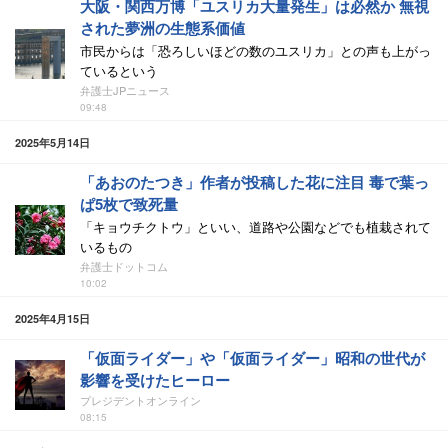
大阪・関西万博「ユスリカ大量発生」は必然か 無視
された夢洲の生態系価値
市民からは「恐ろしいほどの数のユスリカ」との声も上がっ
ているという
弁護士JPニュース
09:48
2025年5月14日
「あおのたつき」作者が投稿した花に注目 毒で葉っ
ぱ5枚で致死量
「キョウチクトウ」といい、道路や公園などでも植栽されて
いるもの
弁護士ドットコム
10:02
2025年4月15日
「仮面ライダー」や「仮面ライダー」昭和の世代が
影響を受けたヒーロー
プレジデントオンライン
08:15