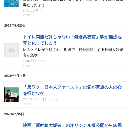
毒だったそう
レタスクラブ
13:30
2025年8月20日
トイレ問題だけじゃない「鎌倉高校前」駅が無法地
帯と化してしまう
駅のトイレが封鎖され、周辺で「野外排泄」する外国人観光
客が急増
FRIDAYデジタル
07:00
2025年7月14日
「反ワク、日本人ファースト」の党が普通の人の心
を掴むワケ
プレジデントオンライン
06:15
2025年7月5日
映画「新幹線大爆破」のオリジナル版公開から50周