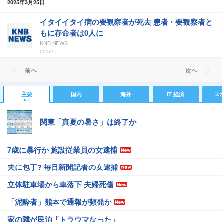
2025年3月25日
イタイイタイ病の要観察者が死去 患者・要観察者と
もに存命者は0人に
KNB NEWS
20:54
前ヘ
次ヘ
主要
国内
海外
IT 経済
ス
関東「真夏の暑さ」は終了か
7歳に暴行か 施設従業員の女逮捕
夫に包丁? 毎日新聞記者の女逮捕
立体駐車場から車落下 夫婦死傷
「泥酔者」熊本で通報が頻発か
家の隣が民泊「トラウマなった」