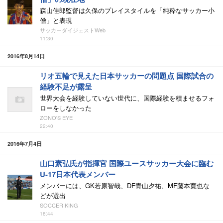
森山佳郎監督は久保のプレイスタイルを「純粋なサッカー小
僧」と表現
サッカーダイジェストWeb
11:30
2016年8月14日
リオ五輪で見えた日本サッカーの問題点 国際試合の
経験不足が露呈
世界大会を経験していない世代に、国際経験を積ませるフォ
ローをしなかった
ZONO'S EYE
22:40
2016年7月4日
山口素弘氏が指揮官 国際ユースサッカー大会に臨む
U-17日本代表メンバー
メンバーには、GK若原智哉、DF青山夕祐、MF藤本寛也な
どが選出
SOCCER KING
18:44