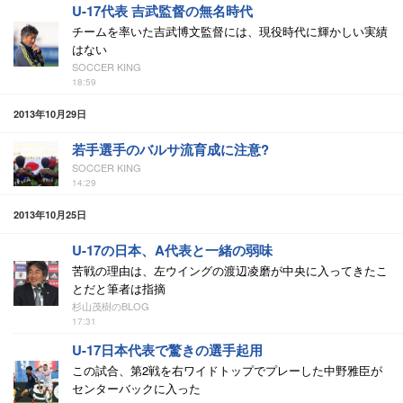
U-17代表 吉武監督の無名時代
チームを率いた吉武博文監督には、現役時代に輝かしい実績
はない
SOCCER KING
18:59
2013年10月29日
若手選手のバルサ流育成に注意?
SOCCER KING
14:29
2013年10月25日
U-17の日本、A代表と一緒の弱味
苦戦の理由は、左ウイングの渡辺凌磨が中央に入ってきたこ
とだと筆者は指摘
杉山茂樹のBLOG
17:31
U-17日本代表で驚きの選手起用
この試合、第2戦を右ワイドトップでプレーした中野雅臣が
センターバックに入った