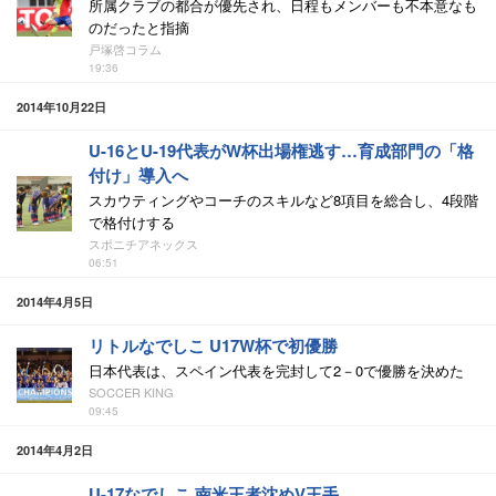
所属クラブの都合が優先され、日程もメンバーも不本意なも
のだったと指摘
戸塚啓コラム
19:36
2014年10月22日
U-16とU-19代表がW杯出場権逃す…育成部門の「格
付け」導入へ
スカウティングやコーチのスキルなど8項目を総合し、4段階
で格付けする
スポニチアネックス
06:51
2014年4月5日
リトルなでしこ U17W杯で初優勝
日本代表は、スペイン代表を完封して2－0で優勝を決めた
SOCCER KING
09:45
2014年4月2日
U-17なでしこ 南米王者沈めV王手