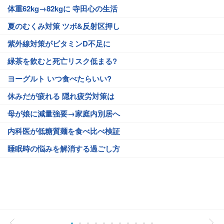
体重62kg→82kgに 寺田心の生活
夏のむくみ対策 ツボ&反射区押し
紫外線対策がビタミンD不足に
緑茶を飲むと死亡リスク低まる?
ヨーグルト いつ食べたらいい?
休みだが疲れる 隠れ疲労対策は
母が娘に減量強要→家庭内別居へ
内科医が低糖質麺を食べ比べ検証
睡眠時の悩みを解消する過ごし方