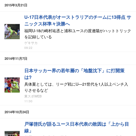
2015年3月21日
U-17日本代表がオーストラリアのチームに13得点 サ
ニックス杯準々決勝へ
福岡U-18の崎村祐丞と浦和ユースの渡邊陽がハットトリック
を記録している
ゲキサカ
09:22
2014年11月7日
日本サッカー界の若年層の「地盤沈下」に打開策
は?
具体案としては、リーグ戦にU―21世代を1人以上ベンチ入
りさせるなど
東スポWEB
11:00
2014年10月24日
戸塚啓氏が語るユース日本代表の敗因は「上から目
線」