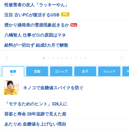
性被害者の友人「ラッキーやん」
注目 古いPCが復活するUSB
授かり婚発表の雪崩現象起きるか
八嶋智人 仕事ゼロの原因はマネ
給料が一切出ず 結成5カ月で解散
健康
芸能
ゴシップ
女子
トレンド
Y
キノコで血糖値スパイクを防ぐ
「モテるためのヒント」326人に
容姿と寿命 28年追跡で見えた差
あたりめ 血糖値を上げない理由