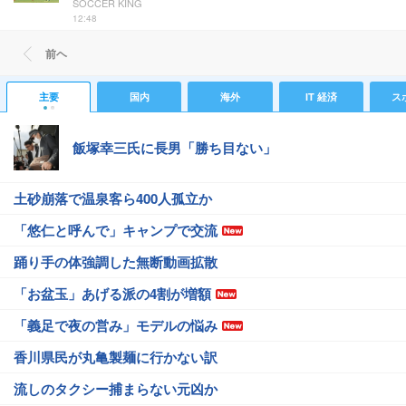
SOCCER KING
12:48
前ヘ
主要
国内
海外
IT 経済
ス
飯塚幸三氏に長男「勝ち目ない」
土砂崩落で温泉客ら400人孤立か
「悠仁と呼んで」キャンプで交流
踊り手の体強調した無断動画拡散
「お盆玉」あげる派の4割が増額
「義足で夜の営み」モデルの悩み
香川県民が丸亀製麺に行かない訳
流しのタクシー捕まらない元凶か