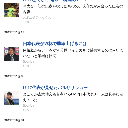
今大会、初の失点を喫したものの、攻守のかみ合った圧巻の
内容
スポニチアネックス
07:00
2013年11月15日
日本代表がW杯で勝率上げるには
体格差から、日本が90分間フィジカルで勝負するのは向いて
いないと筆者は指摘
Sportiva
16:33
2013年11月6日
U-17代表が見せたバルササッカー
ところが吉武博文監督率いるU-17日本代表チームは見事に超
えていた
Sportiva
12:55
2013年10月31日