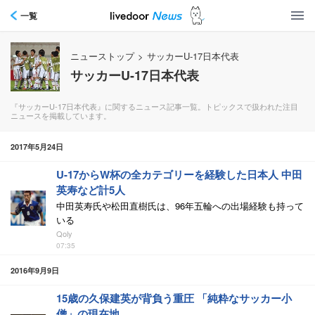
一覧
ニューストップ
>
サッカーU-17日本代表
サッカーU-17日本代表
『サッカーU-17日本代表』に関するニュース記事一覧。トピックスで扱われた注目
ニュースを掲載しています。
2017年5月24日
U-17からW杯の全カテゴリーを経験した日本人 中田
英寿など計5人
中田英寿氏や松田直樹氏は、96年五輪への出場経験も持って
いる
Qoly
07:35
2016年9月9日
15歳の久保建英が背負う重圧 「純粋なサッカー小
僧」の現在地