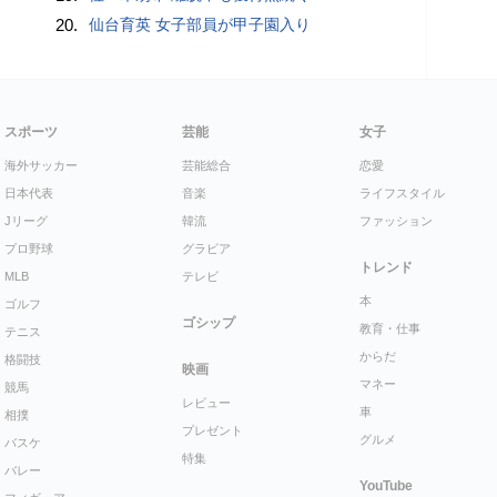
20.
仙台育英 女子部員が甲子園入り
スポーツ
芸能
女子
海外サッカー
芸能総合
恋愛
日本代表
音楽
ライフスタイル
Jリーグ
韓流
ファッション
プロ野球
グラビア
トレンド
MLB
テレビ
本
ゴルフ
ゴシップ
教育・仕事
テニス
からだ
格闘技
映画
マネー
競馬
レビュー
車
相撲
プレゼント
グルメ
バスケ
特集
バレー
YouTube