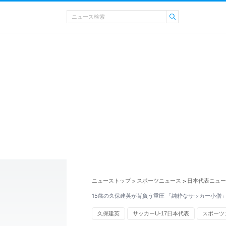
ニューストップ
スポーツニュース
日本代表ニュー
>
>
15歳の久保建英が背負う重圧 「純粋なサッカー小僧
久保建英
サッカーU-17日本代表
スポーツ