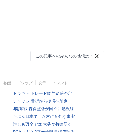
この記事へのみんなの感想は？
芸能
ゴシップ
女子
トレンド
トラウト トレード関与疑惑否定
ジャッジ 骨折から復帰へ前進
J開幕戦 森保監督が国立に熱視線
たぶん日本で…八村に意外な事実
誰しも万全では 大谷が持論語る
PCA 大谷と2アーチ競演MVP語る