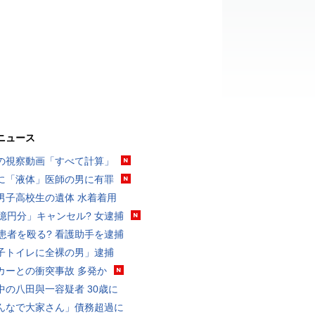
ニュース
の視察動画「すべて計算」
に「液体」医師の男に有罪
男子高校生の遺体 水着着用
3億円分」キャンセル? 女逮捕
歳患者を殴る? 看護助手を逮捕
子トイレに全裸の男」逮捕
カーとの衝突事故 多発か
中の八田與一容疑者 30歳に
んなで大家さん」債務超過に