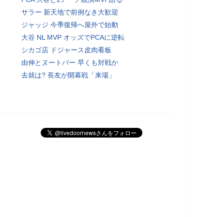
サラー 新天地で前例なき大歓迎
ジャッジ 今季復帰へ屋外で始動
大谷 NL MVP オッズでPCAに逆転
シカゴ店 ドジャース皮肉看板
由伸とヌートバー 早くも対戦か
去就は? 長友が開幕戦「来場」