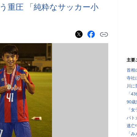
負う重圧 「純粋なサッカー小
主要
首相
寺社
川に
「4
90
「女
パト
逃亡
「み