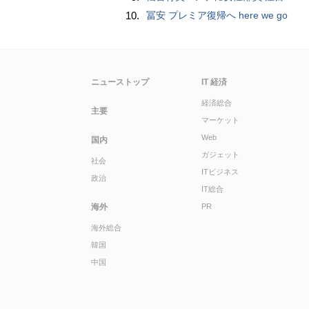
10.
冨安 プレミア復帰へ here we go
ニューストップ
IT 経済
経済総合
主要
マーケット
Web
国内
ガジェット
社会
ITビジネス
政治
IT総合
海外
PR
海外総合
韓国
中国