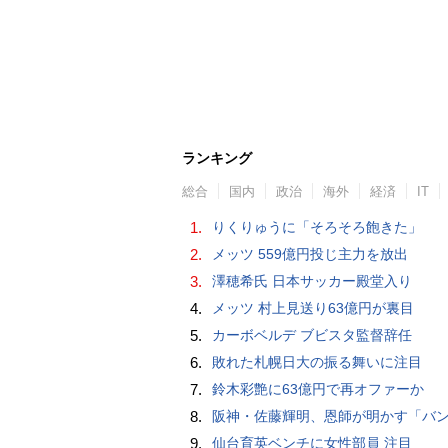
ランキング
総合
国内
政治
海外
経済
IT
1.
りくりゅうに「そろそろ飽きた」
2.
メッツ 559億円投じ主力を放出
3.
澤穂希氏 日本サッカー殿堂入り
4.
メッツ 村上見送り63億円が裏目
5.
カーボベルデ ブビスタ監督辞任
6.
敗れた札幌日大の振る舞いに注目
7.
鈴木彩艶に63億円で再オファーか
8.
阪神・佐藤輝明、恩師が明かす「バント拒否でホームラン」の“やんちゃ坊主
9.
仙台育英ベンチに女性部員 注目