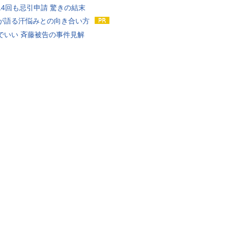
14回も忌引申請 驚きの結末
が語る汗悩みとの向き合い方
でいい 斉藤被告の事件見解