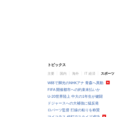
トピックス
主要
国内
海外
IT 経済
スポーツ
W杯で脚光のNHKアナ 青森へ異動
FIFA 開催都市への約束未払いか
U-20世界陸上 中大の1年生が健闘
ドジャースへの大補強に猛反発
ロバーツ監督 打線の粘りを称賛
マイコラス 代打でスクイズ成功