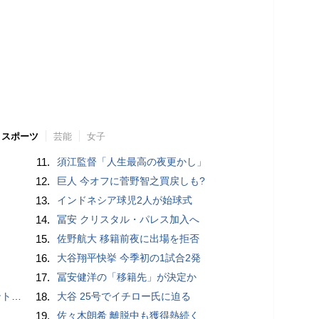
スポーツ
芸能
女子
11.
須江監督「人生最高の夜更かし」
12.
巨人 今オフに菅野智之買戻しも?
13.
インドネシア球児2人が始球式
14.
冨安 クリスタル・パレス加入へ
15.
佐野航大 移籍前夜に出場を拒否
16.
大谷翔平快挙 今季初の1試合2発
17.
冨安健洋の「移籍先」が決定か
”時代
18.
大谷 25号でイチロー氏に迫る
19.
佐々木朗希 離脱中も獲得熱続く