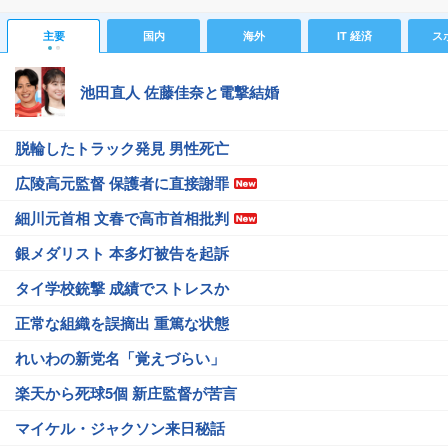
主要
国内
海外
IT 経済
ス
池田直人 佐藤佳奈と電撃結婚
脱輪したトラック発見 男性死亡
広陵高元監督 保護者に直接謝罪
細川元首相 文春で高市首相批判
銀メダリスト 本多灯被告を起訴
タイ学校銃撃 成績でストレスか
正常な組織を誤摘出 重篤な状態
れいわの新党名「覚えづらい」
楽天から死球5個 新庄監督が苦言
マイケル・ジャクソン来日秘話