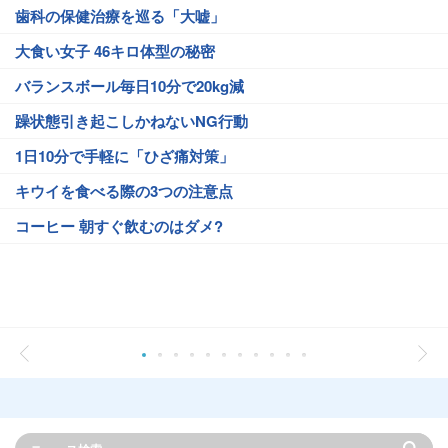
歯科の保健治療を巡る「大嘘」
大食い女子 46キロ体型の秘密
バランスボール毎日10分で20kg減
躁状態引き起こしかねないNG行動
1日10分で手軽に「ひざ痛対策」
キウイを食べる際の3つの注意点
コーヒー 朝すぐ飲むのはダメ?