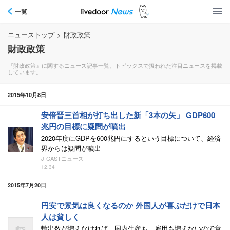
一覧
ニューストップ
>
財政政策
財政政策
『財政政策』に関するニュース記事一覧。トピックスで扱われた注目ニュースを掲載
しています。
2015年10月8日
安倍晋三首相が打ち出した新「3本の矢」 GDP600
兆円の目標に疑問が噴出
2020年度にGDPを600兆円にするという目標について、経済
界からは疑問が噴出
J-CASTニュース
12:34
2015年7月20日
円安で景気は良くなるのか 外国人が喜ぶだけで日本
人は貧しく
輸出数が増えなければ、国内生産も、雇用も増えないので意