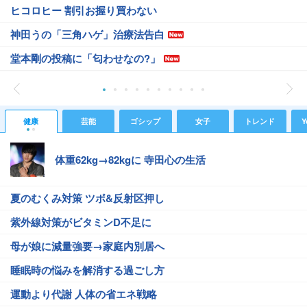
ヒコロヒー 割引お握り買わない
神田うの「三角ハゲ」治療法告白
堂本剛の投稿に「匂わせなの?」
健康
芸能
ゴシップ
女子
トレンド
Y
体重62kg→82kgに 寺田心の生活
夏のむくみ対策 ツボ&反射区押し
紫外線対策がビタミンD不足に
母が娘に減量強要→家庭内別居へ
睡眠時の悩みを解消する過ごし方
運動より代謝 人体の省エネ戦略