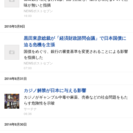
味が無いと指摘
NEWSポストセブン
16:00
2015年3月9日
黒田東彦総裁が「経済財政諮問会議」で日本国債に
迫る危機を主張
国債をめぐり、銀行の審査基準を変更されることによる影響
を指摘した
NEWSポストセブン
07:00
2014年8月31日
カジノ解禁が日本に与える影響
カジノがギャンブル中毒や麻薬、売春などの社会問題をもた
らす危険性を示唆
サーチナ
06:36
2014年8月30日