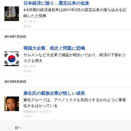
日本経済に陰り…震災以来の低迷
4-6月期の経済成長率は2011年3月の震災以来の落ち込みを記
録したと指摘
サーチナ
06:34
2014年7月25日
韓国大企業、相次ぐ問題に悲鳴
サムスンなど大企業で減益が相次いでおり、経済の下振れリ
スクも増大
サーチナ
06:30
2013年8月26日
麻生氏の親族企業が怪しい成長
麻生グループは、アベノミクスを先回りするかのように事業
拡大をはかっている
NEWSポストセブン
16:00
前ヘ