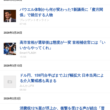
パウエル体制から何が変わった?新議長に「蜜月関
係」で就任する人物
プレジデントオンライン
07:45
2026年3月24日
高市首相が選挙後は態度が一変 首相補佐官には「い
いからやってくれ」
Smart FLASH
15:55
2026年3月13日
ドル円、159円台半ばまで上げ幅拡大 日本当局によ
る介入警戒感も高まる
みんかぶFX
05:50
2026年2月2日
消費税12％案が浮上か、衝撃を受ける声が続出「普