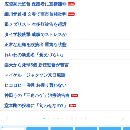
広陵高元監督 保護者に直接謝罪
細川元首相 文春で高市首相批判
銀メダリスト 本多灯被告を起訴
タイ学校銃撃 成績でストレスか
正常な組織を誤摘出 重篤な状態
れいわの新党名「覚えづらい」
楽天から死球5個 新庄監督が苦言
マイケル・ジャクソン来日秘話
ヒコロヒー 割引お握り買わない
神田うの「三角ハゲ」治療法告白
堂本剛の投稿に「匂わせなの?」