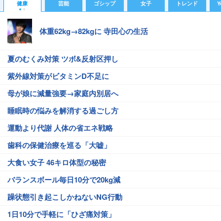
健康
芸能
ゴシップ
女子
トレンド
Y
体重62kg→82kgに 寺田心の生活
夏のむくみ対策 ツボ&反射区押し
紫外線対策がビタミンD不足に
母が娘に減量強要→家庭内別居へ
睡眠時の悩みを解消する過ごし方
運動より代謝 人体の省エネ戦略
歯科の保健治療を巡る「大嘘」
大食い女子 46キロ体型の秘密
バランスボール毎日10分で20kg減
躁状態引き起こしかねないNG行動
1日10分で手軽に「ひざ痛対策」