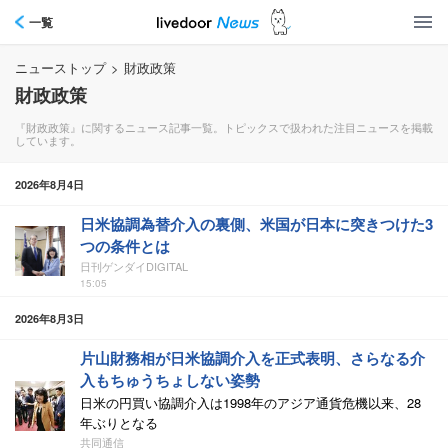
一覧
ニューストップ
>
財政政策
財政政策
『財政政策』に関するニュース記事一覧。トピックスで扱われた注目ニュースを掲載
しています。
2026年8月4日
日米協調為替介入の裏側、米国が日本に突きつけた3
つの条件とは
日刊ゲンダイDIGITAL
15:05
2026年8月3日
片山財務相が日米協調介入を正式表明、さらなる介
入もちゅうちょしない姿勢
日米の円買い協調介入は1998年のアジア通貨危機以来、28
年ぶりとなる
共同通信