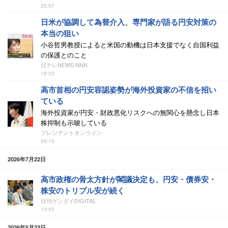
20:07
日米が協調して為替介入、専門家が語る円安対策の
本当の狙い
小谷哲男教授によると米国の動機は日本支援でなく自国利益
の保護とのこと
日テレNEWS NNN
18:33
高市首相の円安容認姿勢が海外投資家の不信を招い
ている
海外投資家が円安・財政悪化リスクへの無関心を懸念し日本
株抑制も示唆している
プレジデントオンライン
09:15
2026年7月22日
高市政権の骨太方針が閣議決定も、円安・債券安・
株安のトリプル安が続く
日刊ゲンダイDIGITAL
10:55
2026年5月23日