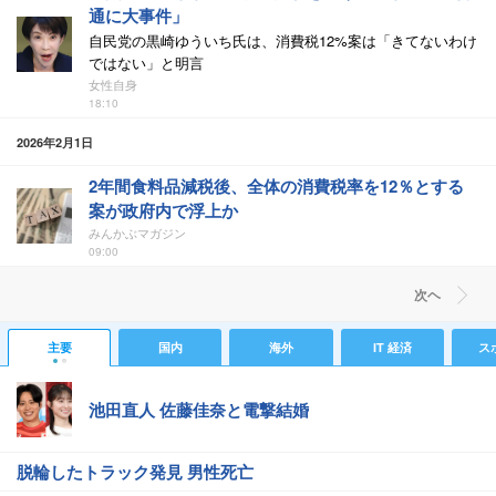
通に大事件」
自民党の黒崎ゆういち氏は、消費税12%案は「きてないわけ
ではない」と明言
女性自身
18:10
2026年2月1日
2年間食料品減税後、全体の消費税率を12％とする
案が政府内で浮上か
みんかぶマガジン
09:00
次ヘ
主要
国内
海外
IT 経済
ス
池田直人 佐藤佳奈と電撃結婚
脱輪したトラック発見 男性死亡