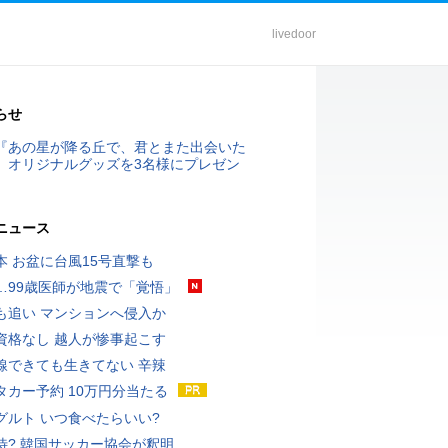
livedoor
らせ
『あの星が降る丘で、君とまた出会いた
』オリジナルグッズを3名様にプレゼン
ニュース
本 お盆に台風15号直撃も
…99歳医師が地震で「覚悟」
も追い マンションへ侵入か
資格なし 越人が惨事起こす
線できても生きてない 辛辣
タカー予約 10万円分当たる
グルト いつ食べたらいい?
待? 韓国サッカー協会が釈明