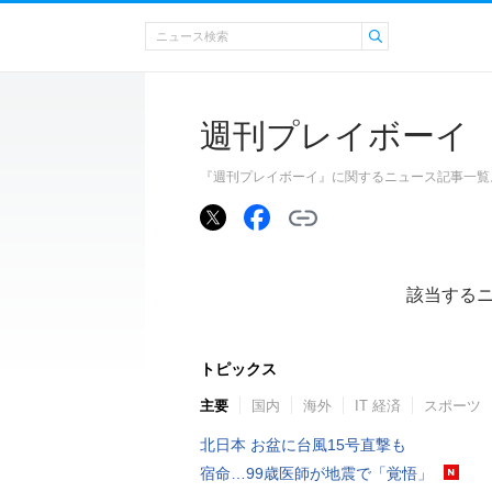
週刊プレイボーイ
『週刊プレイボーイ』に関するニュース記事一覧
該当する
トピックス
主要
国内
海外
IT 経済
スポーツ
北日本 お盆に台風15号直撃も
宿命…99歳医師が地震で「覚悟」