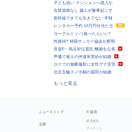
子ども追い マンションへ侵入か
在留資格なし 越人が惨事起こす
新幹線できても生きてない 辛辣
レンタカー予約 10万円分当たる
ヨーグルト いつ食べたらいい?
性接待? 韓国サッカー協会が釈明
音楽P・蔦谷好位置氏 離婚を公表
声優で雀士の伊達朱里紗が結婚
ロケでの無断撮影に女性アナ苦言
北京五輪スノボ銅の冨田が結婚
もっと見る
ニューストップ
IT 経済
経済総合
主要
マーケット