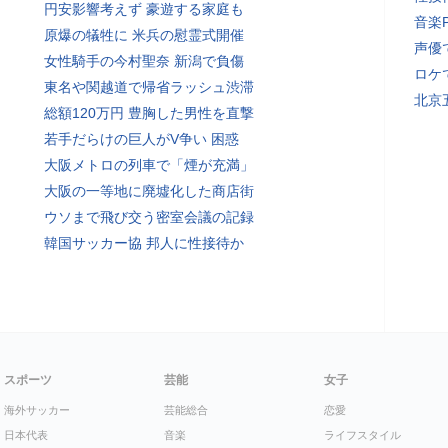
円安影響考えず 豪遊する家庭も
音楽
原爆の犠牲に 米兵の慰霊式開催
声優
女性騎手の今村聖奈 新潟で負傷
ロケ
東名や関越道で帰省ラッシュ渋滞
北京
総額120万円 豊胸した男性を直撃
若手だらけの巨人がV争い 困惑
大阪メトロの列車で「煙が充満」
大阪の一等地に廃墟化した商店街
ウソまで飛び交う密室会議の記録
韓国サッカー協 邦人に性接待か
スポーツ
芸能
女子
海外サッカー
芸能総合
恋愛
日本代表
音楽
ライフスタイル