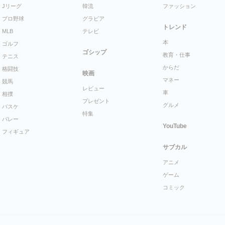
Jリーグ
韓流
ファッション
プロ野球
グラビア
トレンド
MLB
テレビ
本
ゴルフ
ゴシップ
教育・仕事
テニス
からだ
格闘技
映画
マネー
競馬
レビュー
車
相撲
プレゼント
グルメ
バスケ
特集
バレー
YouTube
フィギュア
サブカル
アニメ
ゲーム
コミック