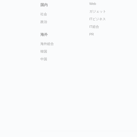
Web
国内
ガジェット
社会
ITビジネス
政治
IT総合
海外
PR
海外総合
韓国
中国