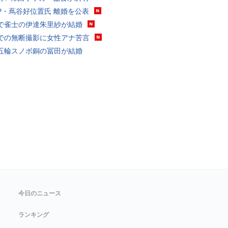
P・蔦谷好位置氏 離婚を公表
で雀士の伊達朱里紗が結婚
での無断撮影に女性アナ苦言
五輪スノボ銅の冨田が結婚
今日のニュース
ランキング