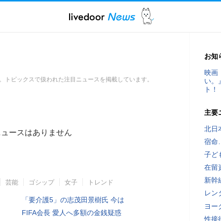
お知
映画
。トピックスで扱われた注目ニュースを掲載しています。
い。
ト！
主要
北日
ニュースはありません
宿命
子ど
在留
新幹
芸能
ゴシップ
女子
トレンド
レン
「要介護5」の志茂田景樹氏 今は
ヨー
FIFA会長 愛人へ多額の金銭疑惑
性接