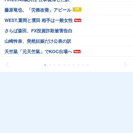
藤原竜也、「労務改善」アピール
WEST.重岡と濱田 相手は一般女性
さらば森田、FX投資詐欺被害告白
山崎怜奈、突然妊娠だけ公表の訳
天竺鼠「元天竺鼠」でKOC出場へ