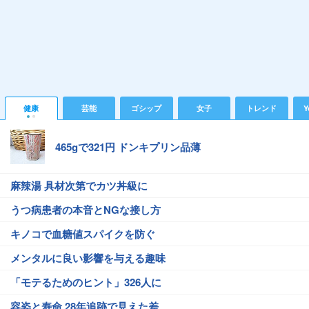
健康
芸能
ゴシップ
女子
トレンド
Y
465gで321円 ドンキプリン品薄
麻辣湯 具材次第でカツ丼級に
うつ病患者の本音とNGな接し方
キノコで血糖値スパイクを防ぐ
メンタルに良い影響を与える趣味
「モテるためのヒント」326人に
容姿と寿命 28年追跡で見えた差