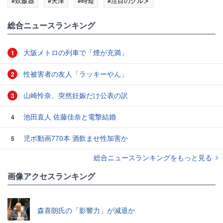
#炊飯器
#天津
#時短
#注目のグルメ
総合ニュースランキング
大阪メトロの列車で「煙が充満」
1
性被害者の友人「ラッキーやん」
2
山崎怜奈、突然妊娠だけ公表の訳
3
池田直人 佐藤佳奈と電撃結婚
4
児ポ動画770本 酒飲ませ性加害か
5
総合ニュースランキングをもっと見る
画像アクセスランキング
森喜朗氏の「影響力」が減退か