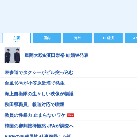
主要
国内
海外
IT 経済
ス
重岡大毅&濱田崇裕 結婚W発表
表参道でタクシーがビル突っ込む
台風16号が小笠原近海で発生
海上自衛隊の生々しい映像が物議
秋田県職員、報道対応で喫煙
教員の性暴力 止まらないワケ
韓国の審判接待疑惑 JFAが調査へ
FIREの45歳男性 仕事復帰した訳