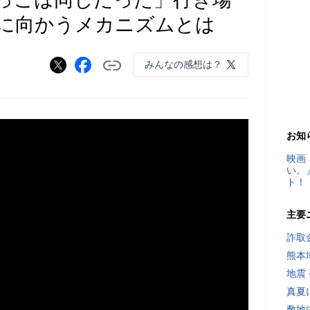
に向かうメカニズムとは
みんなの感想は？
お知
映画
い。
ト！
主要
詐取
熊本
地震
真夏
敷地