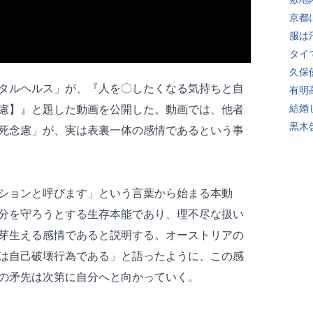
京都
服は
タイ
久保
メンタルヘルス」が、『人を〇したくなる気持ちと自
有明
結婚
慮】』と題した動画を公開した。動画では、他者
黒木
死念慮」が、実は表裏一体の感情であるという事
ションと呼びます」という言葉から始まる本動
分を守ろうとする生存本能であり、理不尽な扱い
芽生える感情であると説明する。オーストリアの
は自己破壊行為である」と語ったように、この感
の矛先は次第に自分へと向かっていく。