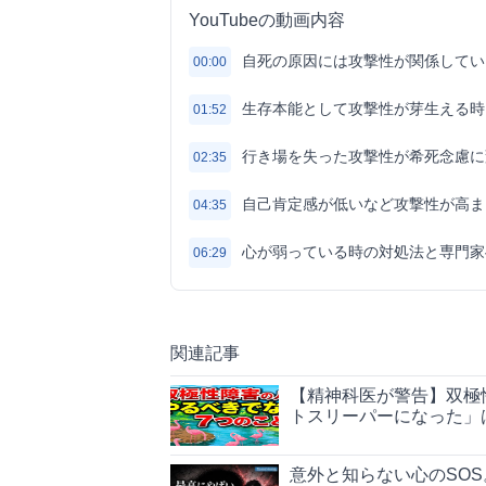
YouTubeの動画内容
自死の原因には攻撃性が関係してい
00:00
生存本能として攻撃性が芽生える時
01:52
行き場を失った攻撃性が希死念慮に
02:35
自己肯定感が低いなど攻撃性が高ま
04:35
心が弱っている時の対処法と専門家
06:29
関連記事
【精神科医が警告】双極
トスリーパーになった」
意外と知らない心のSO