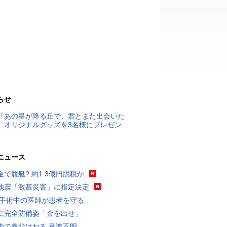
らせ
『あの星が降る丘で、君とまた出会いた
』オリジナルグッズを3名様にプレゼン
ニュース
金で競艇? 約1.3億円脱税か
地震「激甚災害」に指定決定
 手術中の医師が患者を守る
に完全防備姿「金を出せ」
内で義父はねる 意識不明