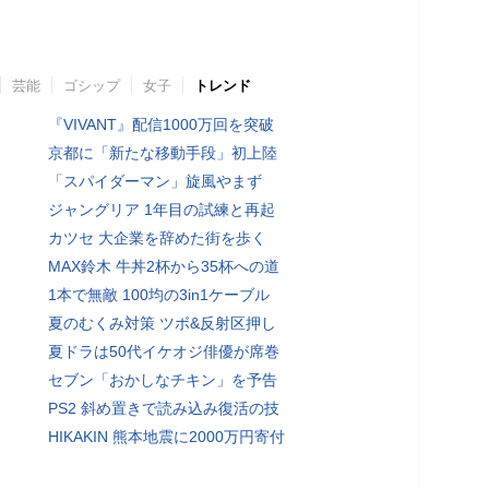
芸能
ゴシップ
女子
トレンド
『VIVANT』配信1000万回を突破
京都に「新たな移動手段」初上陸
「スパイダーマン」旋風やまず
ジャングリア 1年目の試練と再起
カツセ 大企業を辞めた街を歩く
MAX鈴木 牛丼2杯から35杯への道
1本で無敵 100均の3in1ケーブル
夏のむくみ対策 ツボ&反射区押し
夏ドラは50代イケオジ俳優が席巻
セブン「おかしなチキン」を予告
PS2 斜め置きで読み込み復活の技
HIKAKIN 熊本地震に2000万円寄付