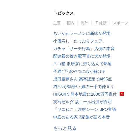
トピックス
主要
国内
海外
IT 経済
スポーツ
ちいかわラーメンに新味が登場
小僧寿し「たっぷりフェア」
ガチャ「サーチ行為」店側の本音
配達員の置き配写真に犬が登場
スコ猫 爪研ぎに潜り込んで熟睡
子猫4匹 おやつに心が解ける
成田童夢さん 高卒認定でAI95点
猫2匹が箱争い 娘の一手で仲直り
HIKAKIN 熊本地震に2000万円寄付
実写ゼルダ 故ニール出演が判明
「ヤニねこ」注射シーン BPO審議
中庭のある家 3家族が語る本音
もっと見る