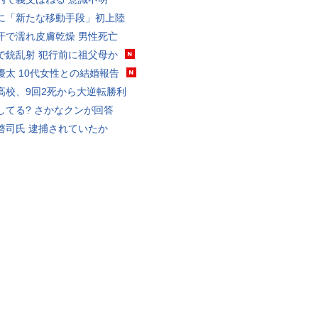
に「新たな移動手段」初上陸
汗で濡れ皮膚乾燥 男性死亡
で銃乱射 犯行前に祖父母か
優太 10代女性との結婚報告
高校、9回2死から大逆転勝利
してる? さかなクンが回答
啓司氏 逮捕されていたか