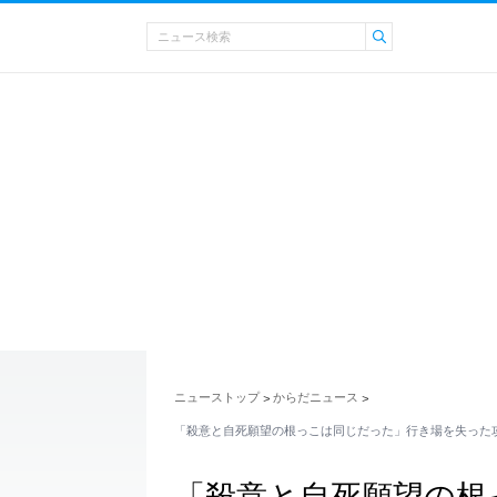
ニューストップ
からだニュース
>
>
「殺意と自死願望の根っこは同じだった」行き場を失った
「殺意と自死願望の根