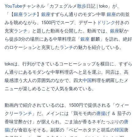
YouTube
チャンネル「カフェグルメ
散歩
日記 | toko」が、
「【
銀座
ランチ
】
銀座
すずらん通りのモダン中華
銀座
の街並
みを眺めながら、1500円でスープ、デザート
ドリンク
付きの
充実
ランチ
」と題した動画を公開した。動画では、
銀座
駅か
ら徒歩3分の場所にある中華料理店「
銀座
麒麟」を訪れ、絶好
のロケーションと充実した
ランチ
の魅力を紹介している。
tokoは、行列ができているコーヒーショップを横目に、すずら
ん通りにあるモダンな中華料理店へと足を運ぶ。同店は、高
級感漂う大人の雰囲気のなかで、四大
中国
料理を網羅したメ
ニューが楽しめることで人気を集めている。
動画内で紹介されているのは、1500円で提供される「ウィー
クリー
ランチ
」だ。メインには「鶏モモ肉の
唐揚げ
＆ 茄子の
香味甘酢かけ」が据えられ、ごま油が香るネギたっぷりの
唐
揚げ
が食欲をそそる。副菜の「ベビーホタテと胡瓜の
韓国
唐