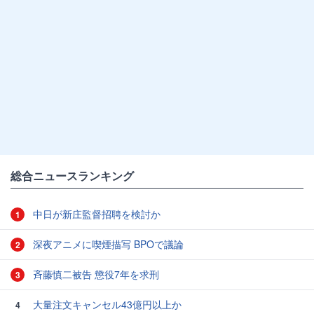
総合ニュースランキング
中日が新庄監督招聘を検討か
1
深夜アニメに喫煙描写 BPOで議論
2
斉藤慎二被告 懲役7年を求刑
3
大量注文キャンセル43億円以上か
4