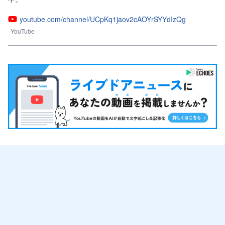
youtube.com/channel/UCpKq1jaov2cAOYrSYYdIzQg
YouTube