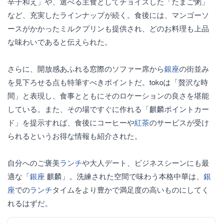
辛子和え」や、選べる主食としてチョイスした「たまご粥」
など、充実したラインナップが続く。食後には、マンゴーソ
ースがかかったミルクプリンも提供され、どのお料理も上品
な味わいであると伝えられた。
さらに、開放感あふれる窓際のソファー席から
銀座
の街並み
を見下ろせる点も特筆すべきポイントだ。tokoは「贅沢な時
間」と表現し、食事とともにそのロケーションの良さを堪能
している。また、その場ですぐに作れる「麒麟ポイントカー
ド」を提示すれば、食後にコーヒーや
紅茶
のサービスが受け
られるというお得な情報も紹介された。
自分へのご褒美
ランチ
や大人デート、ビジネスシーンにも最
適な「
銀座
麒麟」。洗練された空間で味わう本格中華は、
銀
座
での
ランチ
タイムをより豊かで満足度の高いものにしてく
れるはずだ。