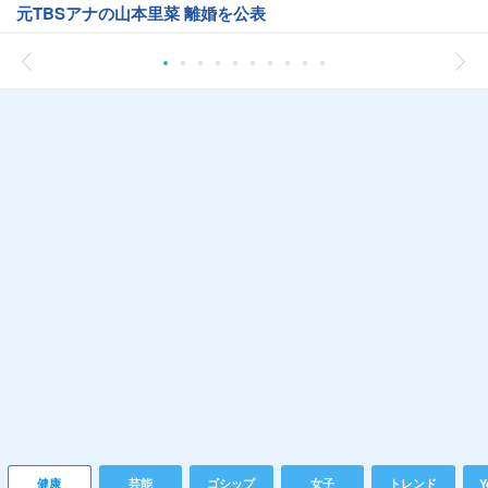
元TBSアナの山本里菜 離婚を公表
健康
芸能
ゴシップ
女子
トレンド
Y