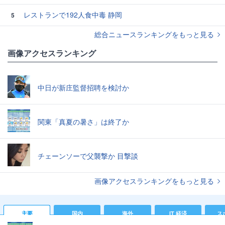
レストランで192人食中毒 静岡
5
総合ニュースランキングをもっと見る
画像アクセスランキング
中日が新庄監督招聘を検討か
関東「真夏の暑さ」は終了か
チェーンソーで父襲撃か 目撃談
画像アクセスランキングをもっと見る
主要
国内
海外
IT 経済
ス