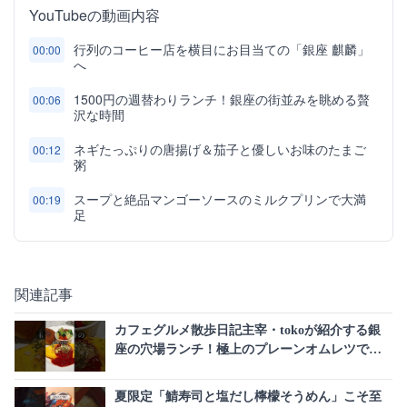
YouTubeの動画内容
行列のコーヒー店を横目にお目当ての「銀座 麒麟」
00:00
へ
1500円の週替わりランチ！銀座の街並みを眺める贅
00:06
沢な時間
ネギたっぷりの唐揚げ＆茄子と優しいお味のたまご
00:12
粥
スープと絶品マンゴーソースのミルクプリンで大満
00:19
足
関連記事
カフェグルメ散歩日記主宰・tokoが紹介する銀
座の穴場ランチ！極上のプレーンオムレツで上
質な時間を
夏限定「鯖寿司と塩だし檸檬そうめん」こそ至