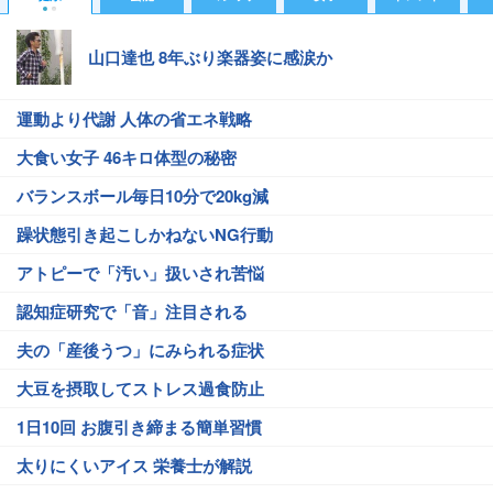
山口達也 8年ぶり楽器姿に感涙か
運動より代謝 人体の省エネ戦略
大食い女子 46キロ体型の秘密
バランスボール毎日10分で20kg減
躁状態引き起こしかねないNG行動
アトピーで「汚い」扱いされ苦悩
認知症研究で「音」注目される
夫の「産後うつ」にみられる症状
大豆を摂取してストレス過食防止
1日10回 お腹引き締まる簡単習慣
太りにくいアイス 栄養士が解説