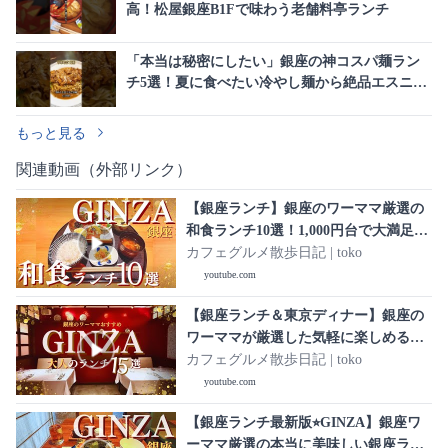
高！松屋銀座B1Fで味わう老舗料亭ランチ
「本当は秘密にしたい」銀座の神コスパ麺ラン
チ5選！夏に食べたい冷やし麺から絶品エスニッ
クまで
もっと見る
関連動画（外部リンク）
【銀座ランチ】銀座のワーママ厳選の
和食ランチ10選！1,000円台で大満足の
ランチを集めました♡夜は高級な銀座
カフェグルメ散歩日記 | toko
のお店が提供する上質でコスパ最高の
youtube.com
和食膳！
【銀座ランチ＆東京ディナー】銀座の
ワーママが厳選した気軽に楽しめる銀
座ランチ10選💖大人デートにおすすめ
カフェグルメ散歩日記 | toko
の東京ディナー5選✨
youtube.com
【銀座ランチ最新版⭐︎GINZA】銀座ワ
ーママ厳選の本当に美味しい銀座ラン