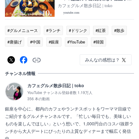
チ最新版♡GINZA lunch♡
カフェグルメ散歩日記 | toko
youtube.com
#グルメニュース
#ランチ
#ドリンク
#紅茶
#散歩
#唐揚げ
#中国
#銀座
#YouTube
#韓国
みんなの感想は？
チャンネル情報
カフェグルメ散歩日記 | toko
YouTube チャンネル登録者数 1.19万人
356 本の動画
銀座を中心に、都内のカフェやランチスポットをワーママ目線で
ご紹介するグルメチャンネルです。「忙しい毎日でも、美味しい
ものを楽しんでほしい」という想いで、1,000円台のコスパ抜群ラ
ンチから大人デートにぴったりの上質なディナーまで幅広く発信
中。