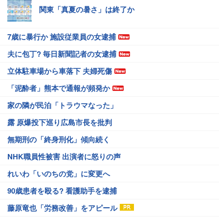
関東「真夏の暑さ」は終了か
7歳に暴行か 施設従業員の女逮捕
夫に包丁? 毎日新聞記者の女逮捕
立体駐車場から車落下 夫婦死傷
「泥酔者」熊本で通報が頻発か
家の隣が民泊「トラウマなった」
露 原爆投下巡り広島市長を批判
無期刑の「終身刑化」傾向続く
NHK職員性被害 出演者に怒りの声
れいわ「いのちの党」に変更へ
90歳患者を殴る? 看護助手を逮捕
藤原竜也「労務改善」をアピール