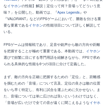
な
イヤホン
の性能】解説｜定位って何？音場ってどういう意
味？」を公開した。動画では、『
Apex Legends
』や
『VALORANT』などのFPSゲームにおいて、勝敗を分ける重
要な要素である
イヤホン
の性能項目について詳しく解説して
いる。
FPSゲームは情報戦であり、足音や銃声から敵の方向や距離
を把握することが極めて重要である。本動画では、
イヤホン
選びで頻繁に目にする専門用語を紐解きながら、FPSで求め
られる具体的な性能を6つの項目に分けて定義した。
まず、敵の方向を正確に把握するための「定位」と、距離感
を掴むための「音場」について言及。定位の良さは敵の位置
をいち早く特定し、有利に試合を運ぶために欠かせない。ま
た、音場については単に広ければ良いというわけではなく、
「音場が広いだけで全ての音が遠くに聞こえるような
イヤホ