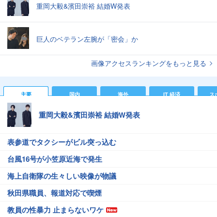
重岡大毅&濱田崇裕 結婚W発表
巨人のベテラン左腕が「密会」か
画像アクセスランキングをもっと見る
主要
国内
海外
IT 経済
ス
重岡大毅&濱田崇裕 結婚W発表
表参道でタクシーがビル突っ込む
台風16号が小笠原近海で発生
海上自衛隊の生々しい映像が物議
秋田県職員、報道対応で喫煙
教員の性暴力 止まらないワケ