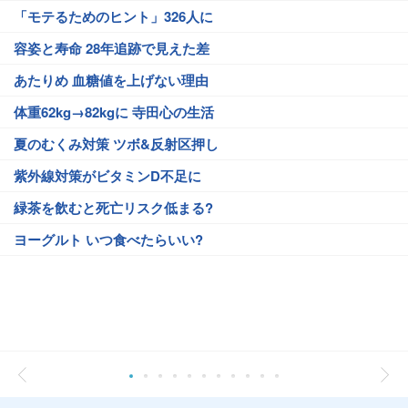
「モテるためのヒント」326人に
容姿と寿命 28年追跡で見えた差
あたりめ 血糖値を上げない理由
体重62kg→82kgに 寺田心の生活
夏のむくみ対策 ツボ&反射区押し
紫外線対策がビタミンD不足に
緑茶を飲むと死亡リスク低まる?
ヨーグルト いつ食べたらいい?