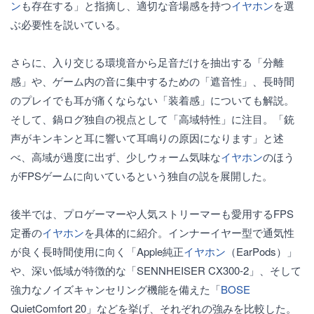
ン
も存在する」と指摘し、適切な音場感を持つ
イヤホン
を選
ぶ必要性を説いている。
さらに、入り交じる環境音から足音だけを抽出する「分離
感」や、ゲーム内の音に集中するための「遮音性」、長時間
のプレイでも耳が痛くならない「装着感」についても解説。
そして、鍋ログ独自の視点として「高域特性」に注目。「銃
声がキンキンと耳に響いて耳鳴りの原因になります」と述
べ、高域が過度に出ず、少しウォーム気味な
イヤホン
のほう
がFPSゲームに向いているという独自の説を展開した。
後半では、プロゲーマーや人気ストリーマーも愛用するFPS
定番の
イヤホン
を具体的に紹介。インナーイヤー型で通気性
が良く長時間使用に向く「Apple純正
イヤホン
（EarPods）」
や、深い低域が特徴的な「SENNHEISER CX300-2」、そして
強力なノイズキャンセリング機能を備えた「
BOSE
QuietComfort 20」などを挙げ、それぞれの強みを比較した。