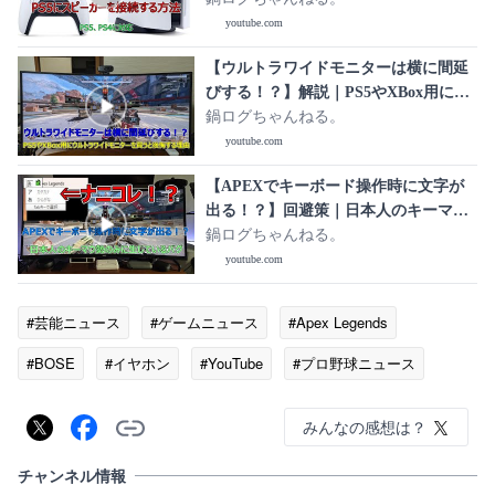
youtube.com
【ウルトラワイドモニターは横に間延
びする！？】解説｜PS5やXBox用にウ
ルトラワイドモニターを買うと後悔す
鍋ログちゃんねる。
る理由
youtube.com
【APEXでキーボード操作時に文字が
出る！？】回避策｜日本人のキーマウ
勢のみに生じているバグ
鍋ログちゃんねる。
youtube.com
#芸能ニュース
#ゲームニュース
#Apex Legends
#BOSE
#イヤホン
#YouTube
#プロ野球ニュース
みんなの感想は？
チャンネル情報