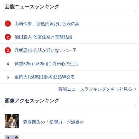
芸能ニュースランキング
山崎怜奈、突然妊娠だけ公表の訳
1
池田直人 佐藤佳奈と電撃結婚
2
容態悪化 会話が通じないパー子
3
体重62kg→82kgに 寺田心の生活
4
重岡大毅&濱田崇裕 結婚W発表
5
芸能ニュースランキングをもっと見る
画像アクセスランキング
森喜朗氏の「影響力」が減退か