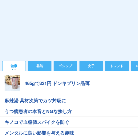
健康
芸能
ゴシップ
女子
トレンド
Y
465gで321円 ドンキプリン品薄
麻辣湯 具材次第でカツ丼級に
うつ病患者の本音とNGな接し方
キノコで血糖値スパイクを防ぐ
メンタルに良い影響を与える趣味