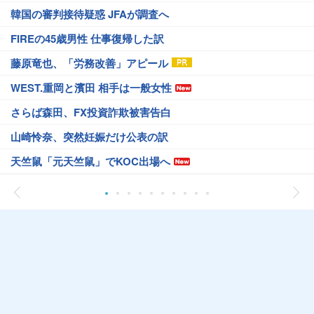
韓国の審判接待疑惑 JFAが調査へ
FIREの45歳男性 仕事復帰した訳
藤原竜也、「労務改善」アピール
WEST.重岡と濱田 相手は一般女性
さらば森田、FX投資詐欺被害告白
山崎怜奈、突然妊娠だけ公表の訳
天竺鼠「元天竺鼠」でKOC出場へ