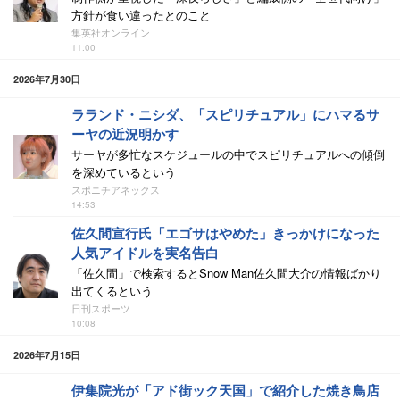
方針が食い違ったとのこと
集英社オンライン
11:00
2026年7月30日
ラランド・ニシダ、「スピリチュアル」にハマるサ
ーヤの近況明かす
サーヤが多忙なスケジュールの中でスピリチュアルへの傾倒
を深めているという
スポニチアネックス
14:53
佐久間宣行氏「エゴサはやめた」きっかけになった
人気アイドルを実名告白
「佐久間」で検索するとSnow Man佐久間大介の情報ばかり
出てくるという
日刊スポーツ
10:08
2026年7月15日
伊集院光が「アド街ック天国」で紹介した焼き鳥店