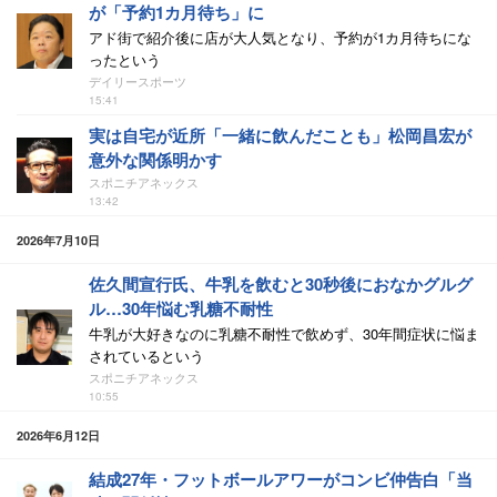
が「予約1カ月待ち」に
アド街で紹介後に店が大人気となり、予約が1カ月待ちにな
ったという
デイリースポーツ
15:41
実は自宅が近所「一緒に飲んだことも」松岡昌宏が
意外な関係明かす
スポニチアネックス
13:42
2026年7月10日
佐久間宣行氏、牛乳を飲むと30秒後におなかグルグ
ル…30年悩む乳糖不耐性
牛乳が大好きなのに乳糖不耐性で飲めず、30年間症状に悩ま
されているという
スポニチアネックス
10:55
2026年6月12日
結成27年・フットボールアワーがコンビ仲告白「当