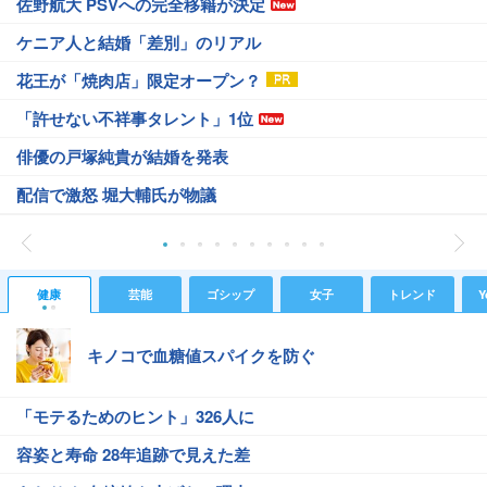
佐野航大 PSVへの完全移籍が決定
ケニア人と結婚「差別」のリアル
花王が「焼肉店」限定オープン？
「許せない不祥事タレント」1位
俳優の戸塚純貴が結婚を発表
配信で激怒 堀大輔氏が物議
健康
芸能
ゴシップ
女子
トレンド
Y
キノコで血糖値スパイクを防ぐ
「モテるためのヒント」326人に
容姿と寿命 28年追跡で見えた差