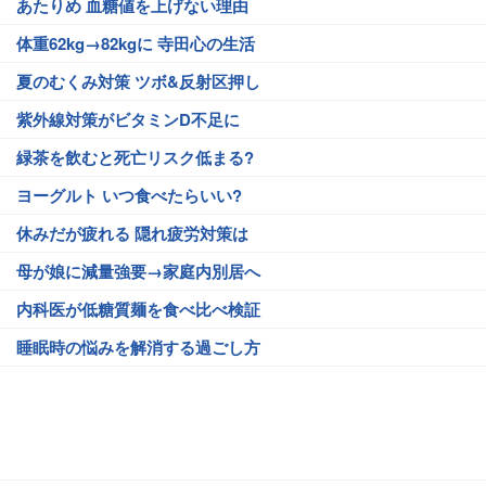
あたりめ 血糖値を上げない理由
体重62kg→82kgに 寺田心の生活
夏のむくみ対策 ツボ&反射区押し
紫外線対策がビタミンD不足に
緑茶を飲むと死亡リスク低まる?
ヨーグルト いつ食べたらいい?
休みだが疲れる 隠れ疲労対策は
母が娘に減量強要→家庭内別居へ
内科医が低糖質麺を食べ比べ検証
睡眠時の悩みを解消する過ごし方