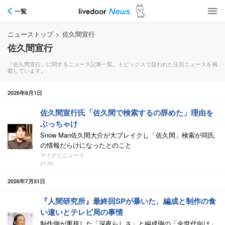
一覧
ニューストップ
>
佐久間宣行
佐久間宣行
『佐久間宣行』に関するニュース記事一覧。トピックスで扱われた注目ニュースを掲
載しています。
2026年8月1日
佐久間宣行氏「佐久間で検索するの辞めた」理由を
ぶっちゃけ
Snow Man佐久間大介が大ブレイクし「佐久間」検索が同氏
の情報だらけになったとのこと
マイナビニュース
21:00
2026年7月31日
『人間研究所』最終回SPが暴いた、編成と制作の食
い違いとテレビ局の事情
制作側が重視した「深夜らしさ」と編成側の「全世代向け」