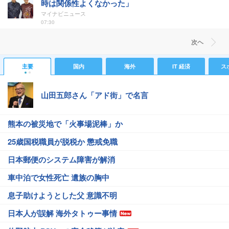
時は関係性よくなかった」
マイナビニュース
07:30
次ヘ
主要
国内
海外
IT 経済
ス
山田五郎さん「アド街」で名言
熊本の被災地で「火事場泥棒」か
25歳国税職員が脱税か 懲戒免職
日本郵便のシステム障害が解消
車中泊で女性死亡 遺族の胸中
息子助けようとした父 意識不明
日本人が誤解 海外タトゥー事情