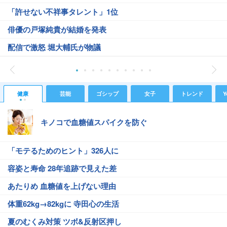
「許せない不祥事タレント」1位
俳優の戸塚純貴が結婚を発表
配信で激怒 堀大輔氏が物議
健康
芸能
ゴシップ
女子
トレンド
Y
キノコで血糖値スパイクを防ぐ
「モテるためのヒント」326人に
容姿と寿命 28年追跡で見えた差
あたりめ 血糖値を上げない理由
体重62kg→82kgに 寺田心の生活
夏のむくみ対策 ツボ&反射区押し