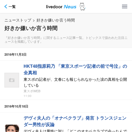
一覧
ニューストップ
>
好きか嫌いか言う時間
好きか嫌いか言う時間
『好きか嫌いか言う時間』に関するニュース記事一覧。トピックスで扱われた注目ニ
ュースを掲載しています。
2016年11月3日
HKT48指原莉乃 「東京スポーツ記者の前で号泣」の
全真相
東スポの記者が、文春にも報じられなかった涙の真相を公開
している
東スポWEB
11:00
2016年10月18日
デヴィ夫人の「オナベクラブ」発言 トランスジェン
ダー男性が反論
デヴィ夫人は男性に対し「どこのオナベクラブで会ったんで