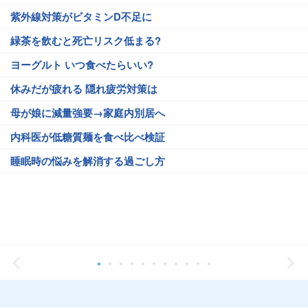
紫外線対策がビタミンD不足に
緑茶を飲むと死亡リスク低まる?
ヨーグルト いつ食べたらいい?
休みだが疲れる 隠れ疲労対策は
母が娘に減量強要→家庭内別居へ
内科医が低糖質麺を食べ比べ検証
睡眠時の悩みを解消する過ごし方