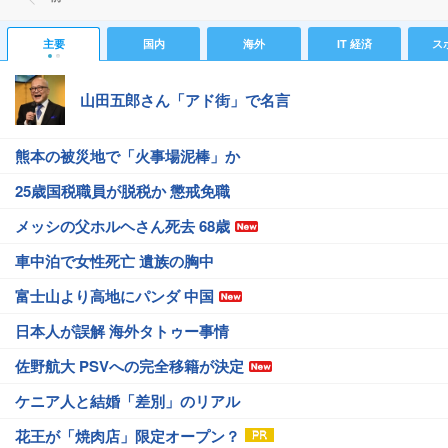
主要
国内
海外
IT 経済
ス
山田五郎さん「アド街」で名言
熊本の被災地で「火事場泥棒」か
25歳国税職員が脱税か 懲戒免職
メッシの父ホルヘさん死去 68歳
車中泊で女性死亡 遺族の胸中
富士山より高地にパンダ 中国
日本人が誤解 海外タトゥー事情
佐野航大 PSVへの完全移籍が決定
ケニア人と結婚「差別」のリアル
花王が「焼肉店」限定オープン？