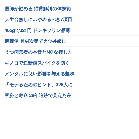
医師が勧める 猫背解消の体操術
人生台無しに…やめるべき7項目
465gで321円 ドンキプリン品薄
麻辣湯 具材次第でカツ丼級に
うつ病患者の本音とNGな接し方
キノコで血糖値スパイクを防ぐ
メンタルに良い影響を与える趣味
「モテるためのヒント」326人に
容姿と寿命 28年追跡で見えた差