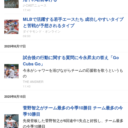
J-CASTニュース
17:40
MLBで活躍する若手エースたち 成功しやすいタイプ
と苦戦が予想されるタイプ
ダイヤモンド・オンライン
09:00
2025年8月17日
試合後の行動に関する質問に今永昇太の答え「Go
Cubs Go」
今永がシャワーを浴びながらチームの応援歌を歌うというも
の
THE ANSWER
11:43
2025年8月15日
菅野智之がチーム最多の今季10勝目 チーム最多の今
季10勝目
先発登板した菅野智之が6回途中1失点と好投し、チーム最多
の今季10勝目