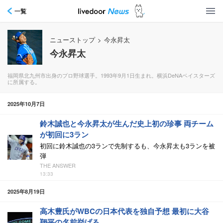
一覧
ニューストップ
>
今永昇太
今永昇太
福岡県北九州市出身のプロ野球選手。1993年9月1日生まれ。横浜DeNAベイスターズ
に所属する。
2025年10月7日
鈴木誠也と今永昇太が生んだ史上初の珍事 両チーム
が初回に3ラン
初回に鈴木誠也の3ランで先制するも、今永昇太も3ランを被
弾
THE ANSWER
13:33
2025年8月19日
高木豊氏がWBCの日本代表を独自予想 最初に大谷
翔平の名前挙げる