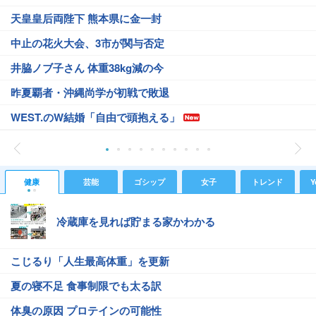
天皇皇后両陛下 熊本県に金一封
中止の花火大会、3市が関与否定
井脇ノブ子さん 体重38kg減の今
昨夏覇者・沖縄尚学が初戦で敗退
WEST.のW結婚「自由で頭抱える」
健康
芸能
ゴシップ
女子
トレンド
Y
冷蔵庫を見れば貯まる家かわかる
こじるり「人生最高体重」を更新
夏の寝不足 食事制限でも太る訳
体臭の原因 プロテインの可能性