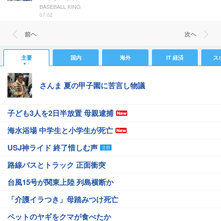
BASEBALL KING
07:02
前ヘ
次ヘ
主要
国内
海外
IT 経済
ス
さんま 夏の甲子園に苦言し物議
子ども3人を2日半放置 母親逮捕
海水浴場 中学生と小学生が死亡
USJ神ライド 終了惜しむ声
路線バスとトラック 正面衝突
台風15号が関東上陸 列島横断か
「介護イラつき」母踏みつけ死亡
ペットのヤギをクマが食べたか