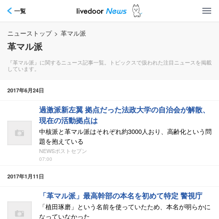
一覧
ニューストップ
>
革マル派
革マル派
『革マル派』に関するニュース記事一覧。トピックスで扱われた注目ニュースを掲載
しています。
2017年6月24日
過激派新左翼 拠点だった法政大学の自治会が解散、
現在の活動拠点は
中核派と革マル派はそれぞれ約3000人おり、高齢化という問
題を抱えている
NEWSポストセブン
07:00
2017年1月11日
「革マル派」最高幹部の本名を初めて特定 警視庁
「植田琢磨」という名前を使っていたため、本名が明らかに
なっていなかった