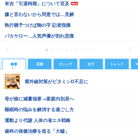
有吉「引退時期」について言及
嫌と言わないから同意では…見解
執行猶予つけば御の字 記者指摘
バカヤロー…人気声優が別れ悲痛
健康
芸能
ゴシップ
女子
トレンド
Y
紫外線対策がビタミンD不足に
母が娘に減量強要→家庭内別居へ
睡眠時の悩みを解消する過ごし方
運動より代謝 人体の省エネ戦略
歯科の保健治療を巡る「大嘘」