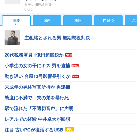
日テレNEWS NNN
01:42
主要
国内
海外
IT 経済
ス
主犯格とされる男 無期懲役判決
20代税務署員 1億円超脱税か
小学生の女の子にキス 男を逮捕
動き遅い 台風13号影響長引くか
未成年の裸体写真所持か 男逮捕
態度に不満で…夫の弟を暴行死
駅で流れた「不適切音声」に声明
レアルでの経験 中井卓大が回想
注目 古いPCが復活するUSB