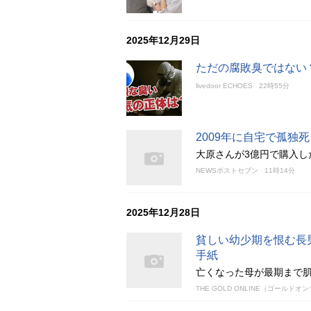
2025年12月29日
ただの腐敗臭ではない
livedoor ECHOES
22時55分
2009年に自宅で孤独
大原さんが3億円で購入し
NEWSポストセブン
11時14分
2025年12月28日
貧しい幼少期を恨む長
手紙
亡くなった母が最期まで
THE GOLD ONLINE（ゴールドオ