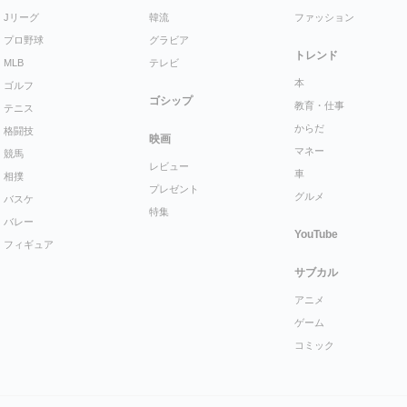
Jリーグ
韓流
ファッション
プロ野球
グラビア
トレンド
MLB
テレビ
本
ゴルフ
ゴシップ
教育・仕事
テニス
からだ
格闘技
映画
マネー
競馬
レビュー
車
相撲
プレゼント
グルメ
バスケ
特集
バレー
YouTube
フィギュア
サブカル
アニメ
ゲーム
コミック