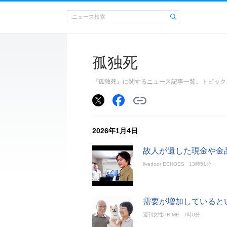
孤独死
『孤独死』に関するニュース記事一覧。トピック
2026年1月4日
故人が遺した現金や金
livedoor ECHOES
13時51分
需要が増加していると
週刊女性PRIME
7時0分