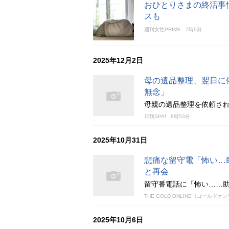
おひとりさまの終活事
スも
週刊女性PRIME
7時0分
2025年12月2日
母の遺品整理、翌日に
無念」
母親の遺品整理を依頼さ
日刊SPA!
8時53分
2025年10月31日
悲痛な留守電「怖い…
と再会
留守番電話に「怖い……
THE GOLD ONLINE（ゴールドオ
2025年10月6日