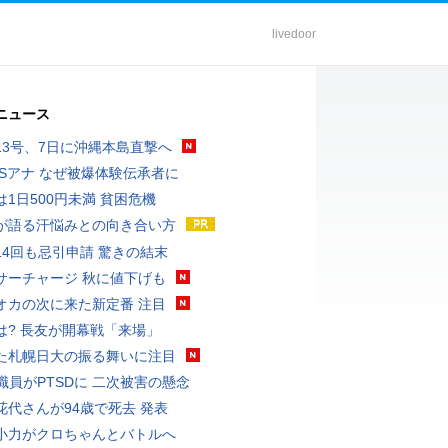
livedoor
ニュース
13号、7日に沖縄本島直撃へ
BSアナ なぜ被爆体験伝承者に
は1日500円未満 貧困危機
が語る汗悩みとの向き合い方
14回も忌引申請 驚きの結末
サーチャージ 秋に値下げも
オカの次に来た新定番 注目
は? 長友が開幕戦「来場」
た札幌日大の振る舞いに注目
K職員がPTSDに 二次被害の懸念
花代さんが94歳で死去 発表
小力がクロちゃんとバトルへ