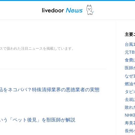
主要
台風
スで扱われた注目ニュースを掲載しています。
元T
食費
医師
なぜ
燃油
品をネコババ？特殊清掃業界の悪徳業者の実態
タピ
去就
敗れ
NH
いう「ペット後見」を獣医師が解説
寿美
長州