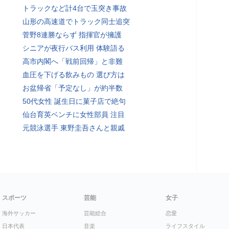
トラックなど計4台で玉突き事故
山形の高速道でトラック同士追突
菅野8連勝ならず 指揮官が擁護
シニアが夜行バス利用 体験語る
高市内閣へ「戦前回帰」と非難
血圧を下げる飲みもの 選び方は
お盆帰省「予定なし」が約半数
50代女性 誕生日に菓子店で絶句
仙台育英ベンチに女性部員 注目
元競泳選手 東野圭吾さんと親戚
スポーツ
芸能
女子
海外サッカー
芸能総合
恋愛
日本代表
音楽
ライフスタイル