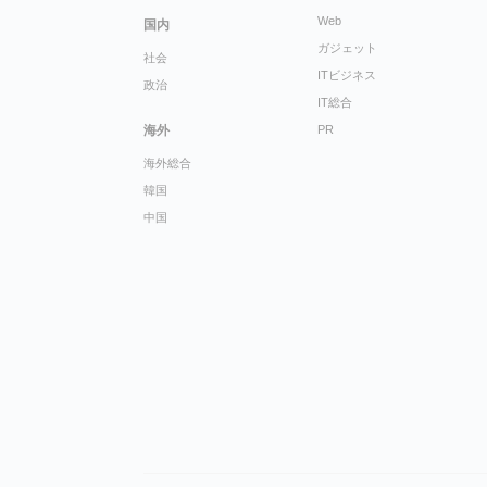
Web
国内
ガジェット
社会
ITビジネス
政治
IT総合
海外
PR
海外総合
韓国
中国