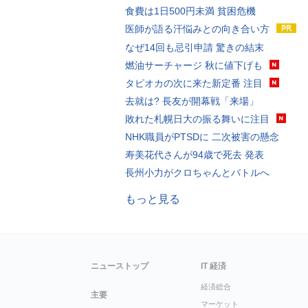
食費は1日500円未満 貧困危機
医師が語る汗悩みとの向き合い方
なぜ14回も忌引申請 驚きの結末
燃油サーチャージ 秋に値下げも
タピオカの次に来た新定番 注目
去就は? 長友が開幕戦「来場」
敗れた札幌日大の振る舞いに注目
NHK職員がPTSDに 二次被害の懸念
寿美花代さんが94歳で死去 発表
長州小力がクロちゃんとバトルへ
もっと見る
ニューストップ
IT 経済
経済総合
主要
マーケット