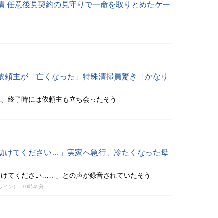
情 任意後見契約の見守りで一命を取りとめたケー
依頼主が「亡くなった」特殊清掃員驚き「かなり
れ、終了時には依頼主も立ち会ったそう
助けてください…」実家へ急行、冷たくなった母
助けてください……」との声が録音されていたそう
ンライン）
10時45分