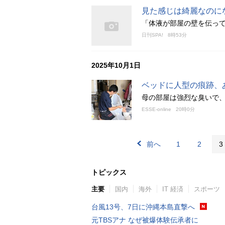
見た感じは綺麗なのに
「体液が部屋の壁を伝っ
日刊SPA!
8時53分
2025年10月1日
ベッドに人型の痕跡、
母の部屋は強烈な臭いで
ESSE-online
20時0分
前へ
1
2
3
トピックス
主要
国内
海外
IT 経済
スポーツ
台風13号、7日に沖縄本島直撃へ
元TBSアナ なぜ被爆体験伝承者に