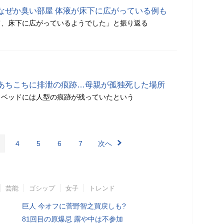
なぜか臭い部屋 体液が床下に広がっている例も
て、床下に広がっているようでした」と振り返る
あちこちに排泄の痕跡…母親が孤独死した場所
、ベッドには人型の痕跡が残っていたという
4
5
6
7
次へ
芸能
ゴシップ
女子
トレンド
巨人 今オフに菅野智之買戻しも?
81回目の原爆忌 露や中は不参加