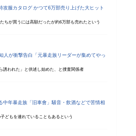
特攻服カタログ かつて6万部売り上げた大ヒット
の子たちが買うには高額だったが約6万部も売れたという
の知人が衝撃告白「元暴走族リーダーが集めてやっ
ら誘われた」と供述し始めた、と捜査関係者
る中年暴走族「旧車會」騒音・飲酒などで苦情相
の子どもを連れていることもあるという