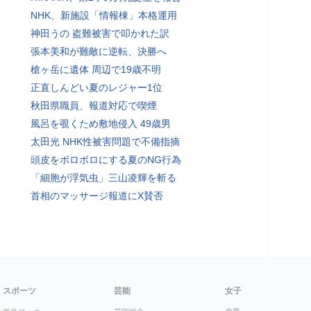
NHK、新施設「情報棟」本格運用
神田うの 盗難被害で叩かれた訳
張本美和が難敵に逆転、決勝へ
槍ヶ岳に遺体 周辺で19歳不明
正直しんどい夏のレジャー1位
秋田県職員、報道対応で喫煙
風呂を覗くため敷地侵入 49歳男
太田光 NHK性被害問題で不備指摘
頭皮をボロボロにする夏のNG行為
「細胞が浮気虫」三山凌輝を斬る
首相のマッサージ報道にX賛否
スポーツ
芸能
女子