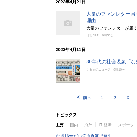
2023年4月21日
大量のファンレター届
理由
大量のファンレターが届
日刊SPA!
8時53分
2023年4月11日
80年代の社会現象「
くるまのニュース
9時10分
前へ
1
2
3
トピックス
主要
国内
海外
IT 経済
スポーツ
台風16号が小笠原近海で発生