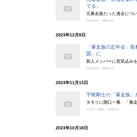
てる」
元暴走族だった過去につ
日刊SPA!
8時53分
2023年12月8日
「暴走族の忘年会」取
図」に
新人メンバーに意気込み
日刊SPA!
8時53分
2023年11月13日
宇梶剛士の「暴走族」
タモリに開口一番、「暴
スポーツ報知
22時5分
2023年10月18日