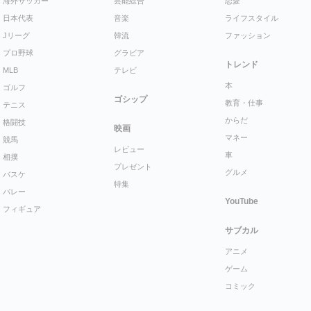
海外サッカー
芸能総合
恋愛
日本代表
音楽
ライフスタイル
Jリーグ
韓流
ファッション
プロ野球
グラビア
トレンド
MLB
テレビ
本
ゴルフ
ゴシップ
教育・仕事
テニス
からだ
格闘技
映画
マネー
競馬
レビュー
車
相撲
プレゼント
グルメ
バスケ
特集
バレー
YouTube
フィギュア
サブカル
アニメ
ゲーム
コミック