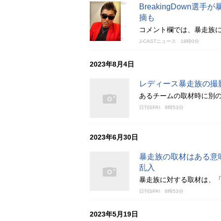
BreakingDown
摘も
コメント欄では、暴走族
J-CASTニュース
18時0分
2023年8月4日
レディース暴走族の撮
あるチームの取材時に別
日刊SPA!
8時53分
2023年6月30日
暴走族の取材はある意
乱入
暴走族に対する取材は、
日刊SPA!
8時53分
2023年5月19日