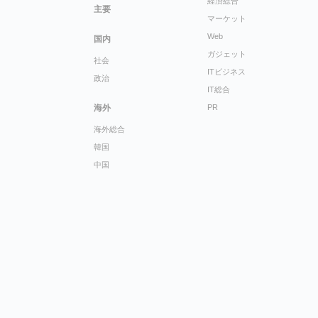
経済総合
主要
マーケット
Web
国内
ガジェット
社会
ITビジネス
政治
IT総合
海外
PR
海外総合
韓国
中国