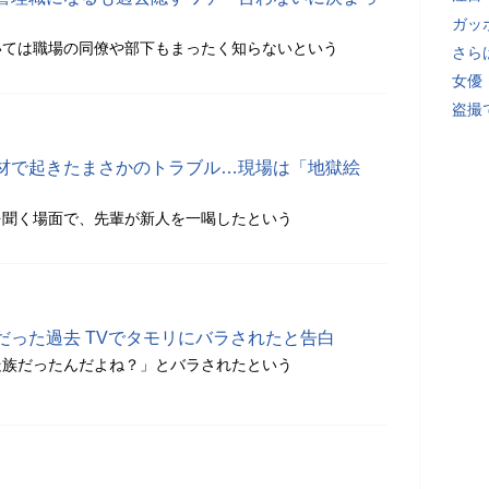
ガッ
いては職場の同僚や部下もまったく知らないという
さら
女優
盗撮
材で起きたまさかのトラブル…現場は「地獄絵
を聞く場面で、先輩が新人を一喝したという
だった過去 TVでタモリにバラされたと告白
走族だったんだよね？」とバラされたという