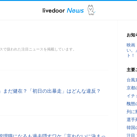
お知
映画
スで扱われた注目ニュースを掲載しています。
い。
ト！
主要
台風
京都
」まだ健在？「初日の出暴走」はどんな違反？
イチ
醜態
列に
選手
韓国
注目
管理職になるも過去隠すワケ「言わないに決まっ