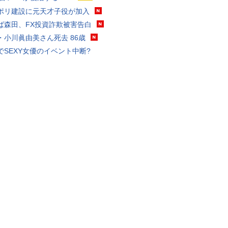
ポリ建設に元天才子役が加入
ば森田、FX投資詐欺被害告白
・小川眞由美さん死去 86歳
でSEXY女優のイベント中断?