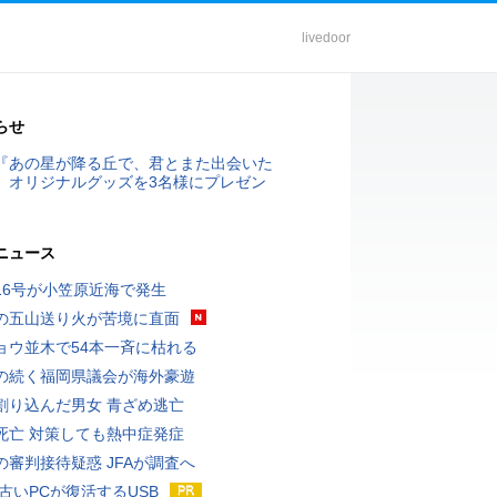
livedoor
らせ
『あの星が降る丘で、君とまた出会いた
』オリジナルグッズを3名様にプレゼン
ニュース
16号が小笠原近海で発生
の五山送り火が苦境に直面
ョウ並木で54本一斉に枯れる
の続く福岡県議会が海外豪遊
割り込んだ男女 青ざめ逃亡
死亡 対策しても熱中症発症
の審判接待疑惑 JFAが調査へ
 古いPCが復活するUSB