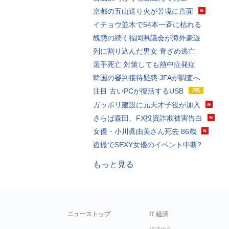
京都の五山送り火が苦境に直面
イチョウ並木で54本一斉に枯れる
醜態の続く福岡県議会が海外豪遊
列に割り込んだ男女 青ざめ逃亡
選手死亡 対策しても熱中症発症
韓国の審判接待疑惑 JFAが調査へ
注目 古いPCが復活するUSB
ガッポリ建設に元天才子役が加入
さらば森田、FX投資詐欺被害告白
女優・小川眞由美さん死去 86歳
盗撮でSEXY女優のイベント中断?
もっと見る
ニューストップ
IT 経済