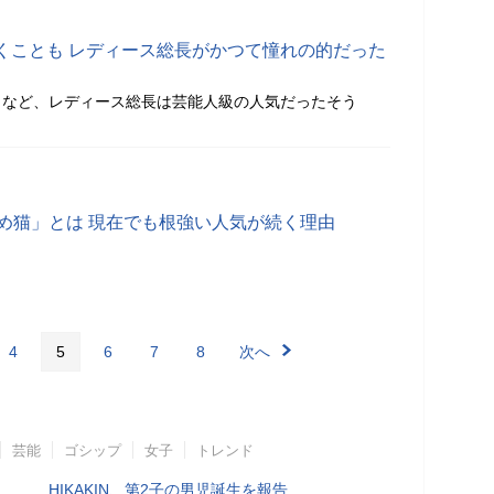
くことも レディース総長がかつて憧れの的だった
くなど、レディース総長は芸能人級の人気だったそう
なめ猫」とは 現在でも根強い人気が続く理由
4
5
6
7
8
次へ
芸能
ゴシップ
女子
トレンド
HIKAKIN、第2子の男児誕生を報告