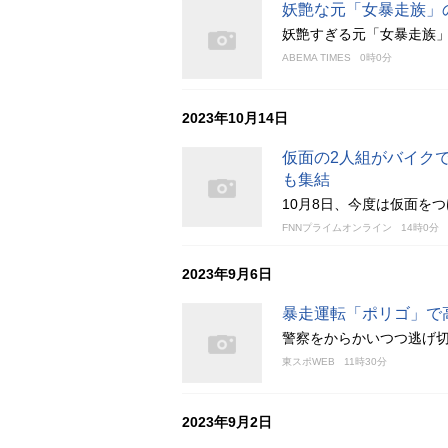
妖艶な元「女暴走族」
妖艶すぎる元「女暴走族
ABEMA TIMES
0時0分
2023年10月14日
仮面の2人組がバイクで
も集結
10月8日、今度は仮面を
FNNプライムオンライン
14時0分
2023年9月6日
暴走運転「ポリゴ」で高
警察をからかいつつ逃げ切
東スポWEB
11時30分
2023年9月2日