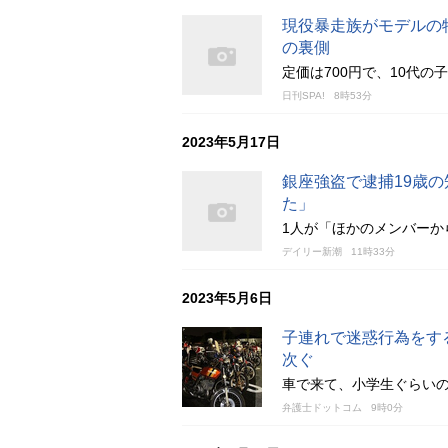
現役暴走族がモデルの
の裏側
定価は700円で、10代
日刊SPA!
8時53分
2023年5月17日
銀座強盗で逮捕19歳
た」
1人が「ほかのメンバーか
デイリー新潮
11時33分
2023年5月6日
子連れで迷惑行為をす
次ぐ
車で来て、小学生ぐらい
弁護士ドットコム
9時0分