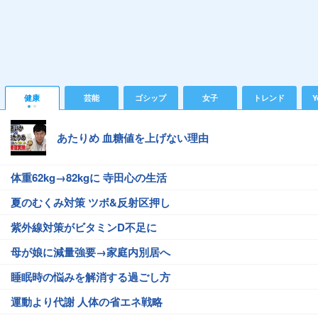
健康
芸能
ゴシップ
女子
トレンド
Y
あたりめ 血糖値を上げない理由
体重62kg→82kgに 寺田心の生活
夏のむくみ対策 ツボ&反射区押し
紫外線対策がビタミンD不足に
母が娘に減量強要→家庭内別居へ
睡眠時の悩みを解消する過ごし方
運動より代謝 人体の省エネ戦略