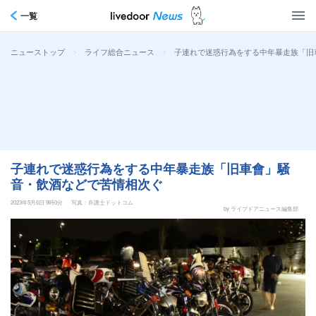
一覧
>
>
子連れで迷惑行為をする中年暴走族「旧
ニューストップ
ライフ総合ニュース
子連れで迷惑行為をする中年暴走族「旧車會」騒
音・飲酒などで苦情相次ぐ
2023年5月6日 9時0分
写真：弁護士ドットコム
by ライブドアニュース編集部