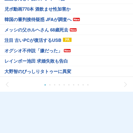
児ポ動画770本 酒飲ませ性加害か
韓国の審判接待疑惑 JFAが調査へ
メッシの父ホルヘさん 68歳死去
注目 古いPCが復活するUSB
オグシオ不仲説「嫌だった」
レインボー池田 求婚失敗も告白
大野智のびっしりタトゥーに異変