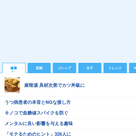
健康
芸能
ゴシップ
女子
トレンド
Y
麻辣湯 具材次第でカツ丼級に
うつ病患者の本音とNGな接し方
キノコで血糖値スパイクを防ぐ
メンタルに良い影響を与える趣味
「モテるためのヒント」326人に