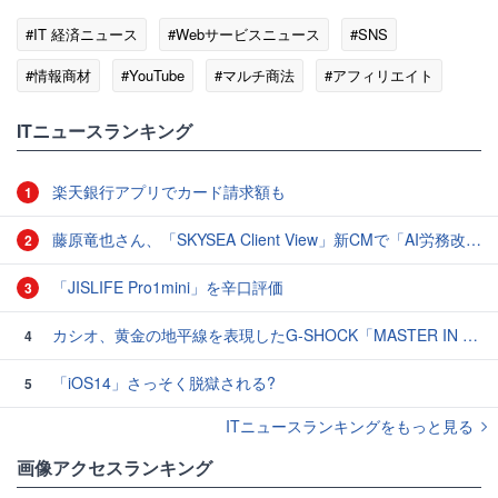
#IT 経済ニュース
#Webサービスニュース
#SNS
#情報商材
#YouTube
#マルチ商法
#アフィリエイト
ITニュースランキング
楽天銀行アプリでカード請求額も
1
藤原竜也さん、「SKYSEA Client View」新CMで「AI労務改善」をアピール 働き方をAIが分析したら「すぐに休んで」と言われる？
2
「JISLIFE Pro1mini」を辛口評価
3
カシオ、黄金の地平線を表現したG-SHOCK「MASTER IN HORIZON GOLD」3モデル
4
「iOS14」さっそく脱獄される?
5
ITニュースランキングをもっと見る
画像アクセスランキング