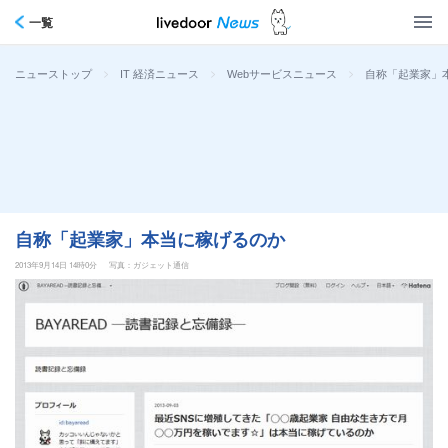
一覧
>
>
>
自称「起業家」
ニューストップ
IT 経済ニュース
Webサービスニュース
自称「起業家」本当に稼げるのか
2013年9月14日 14時0分
写真：ガジェット通信