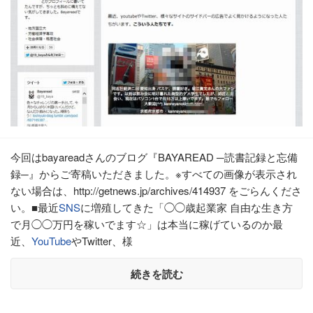
今回はbayareadさんのブログ『BAYAREAD ─読書記録と忘備
録─』からご寄稿いただきました。※すべての画像が表示され
ない場合は、http://getnews.jp/archives/414937 をごらんくださ
い。■最近
SNS
に増殖してきた「◯◯歳起業家 自由な生き方
で月◯◯万円を稼いでます☆」は本当に稼げているのか最
近、
YouTube
やTwitter、様
続きを読む