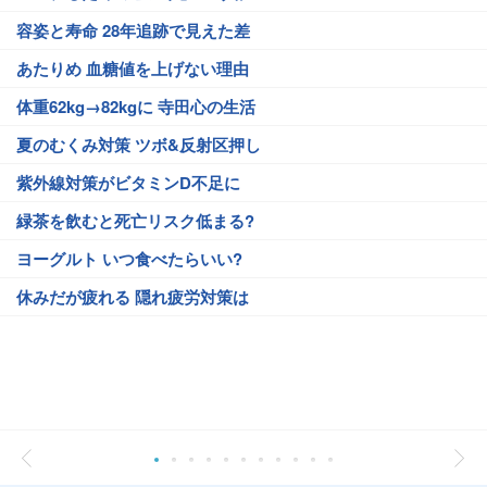
容姿と寿命 28年追跡で見えた差
あたりめ 血糖値を上げない理由
体重62kg→82kgに 寺田心の生活
夏のむくみ対策 ツボ&反射区押し
紫外線対策がビタミンD不足に
緑茶を飲むと死亡リスク低まる?
ヨーグルト いつ食べたらいい?
休みだが疲れる 隠れ疲労対策は