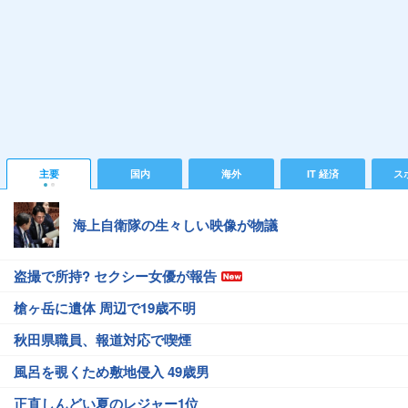
主要
国内
海外
IT 経済
ス
海上自衛隊の生々しい映像が物議
盗撮で所持? セクシー女優が報告
槍ヶ岳に遺体 周辺で19歳不明
秋田県職員、報道対応で喫煙
風呂を覗くため敷地侵入 49歳男
正直しんどい夏のレジャー1位