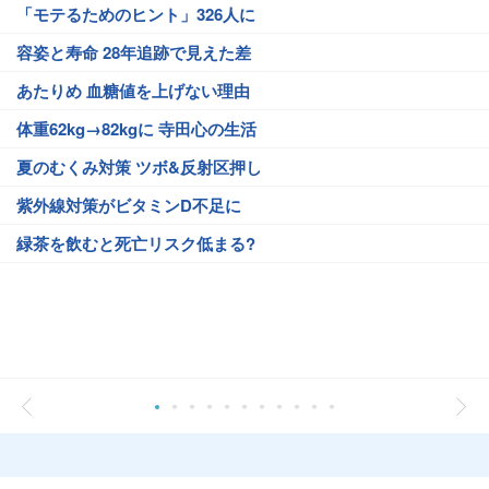
「モテるためのヒント」326人に
容姿と寿命 28年追跡で見えた差
あたりめ 血糖値を上げない理由
体重62kg→82kgに 寺田心の生活
夏のむくみ対策 ツボ&反射区押し
紫外線対策がビタミンD不足に
緑茶を飲むと死亡リスク低まる?