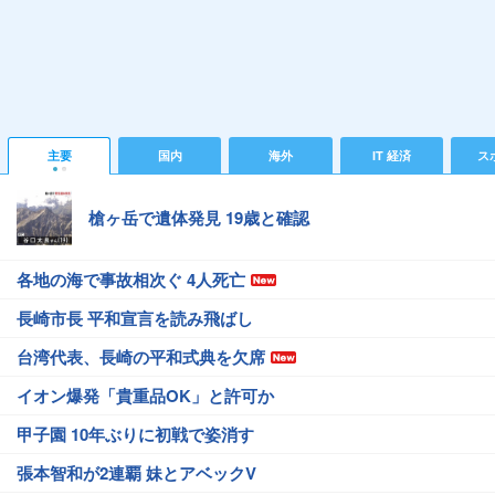
主要
国内
海外
IT 経済
ス
槍ヶ岳で遺体発見 19歳と確認
各地の海で事故相次ぐ 4人死亡
長崎市長 平和宣言を読み飛ばし
台湾代表、長崎の平和式典を欠席
イオン爆発「貴重品OK」と許可か
甲子園 10年ぶりに初戦で姿消す
張本智和が2連覇 妹とアベックV