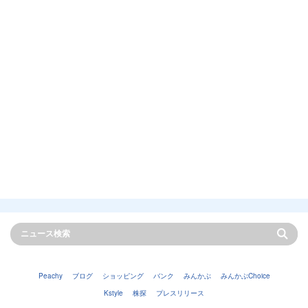
Peachy
ブログ
ショッピング
バンク
みんかぶ
みんかぶChoice
Kstyle
株探
プレスリリース