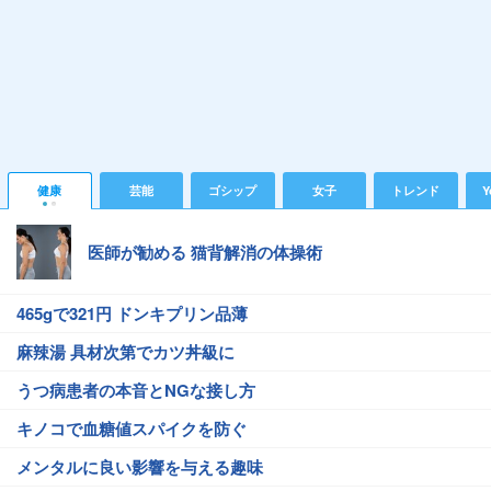
健康
芸能
ゴシップ
女子
トレンド
Y
医師が勧める 猫背解消の体操術
465gで321円 ドンキプリン品薄
麻辣湯 具材次第でカツ丼級に
うつ病患者の本音とNGな接し方
キノコで血糖値スパイクを防ぐ
メンタルに良い影響を与える趣味