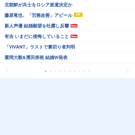
北朝鮮が兵士をロシア派遣決定か
藤原竜也、「労務改善」アピール
新人声優 結婚願望を吐露し反響
有吉 いまだに後悔していること
「VIVANT」ラストで裏切り者判明
重岡大毅&濱田崇裕 結婚W発表