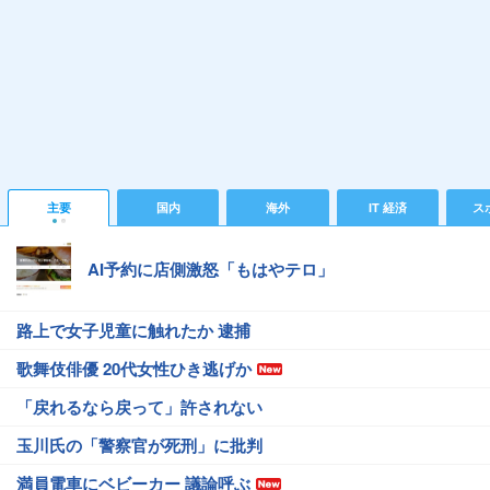
主要
国内
海外
IT 経済
ス
AI予約に店側激怒「もはやテロ」
路上で女子児童に触れたか 逮捕
歌舞伎俳優 20代女性ひき逃げか
「戻れるなら戻って」許されない
玉川氏の「警察官が死刑」に批判
満員電車にベビーカー 議論呼ぶ