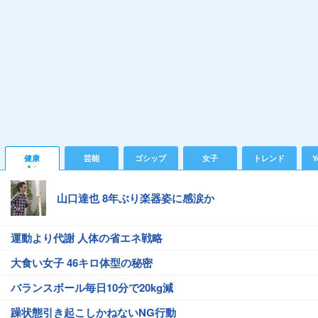
健康
芸能
ゴシップ
女子
トレンド
Y
山口達也 8年ぶり楽器姿に感涙か
運動より代謝 人体の省エネ戦略
大食い女子 46キロ体型の秘密
バランスボール毎日10分で20kg減
躁状態引き起こしかねないNG行動