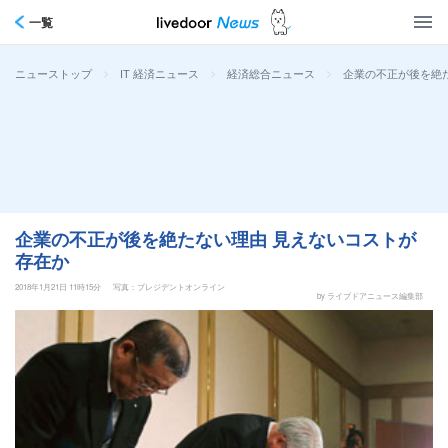
一覧
>
>
>
企業の不正が後を絶
ニューストップ
IT 経済ニュース
経済総合ニュース
企業の不正が後を絶たない理由 見えないコストが
存在か
2018年1月21日 11時15分
写真：プレジデントオンライン
by ライブドアニュース編集部