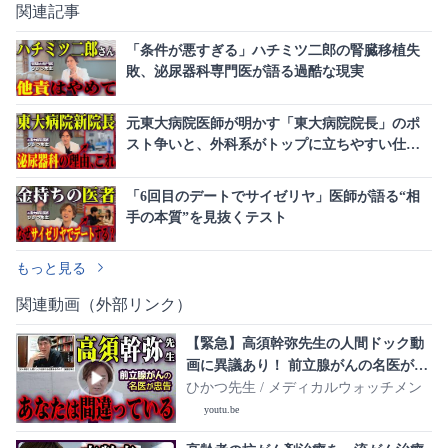
関連記事
「条件が悪すぎる」ハチミツ二郎の腎臓移植失
敗、泌尿器科専門医が語る過酷な現実
元東大病院医師が明かす「東大病院院長」のポ
スト争いと、外科系がトップに立ちやすい仕組
みの罠
「6回目のデートでサイゼリヤ」医師が語る“相
手の本質”を見抜くテスト
もっと見る
関連動画（外部リンク）
【緊急】高須幹弥先生の人間ドック動
画に異議あり！ 前立腺がんの名医が正
しい知識を解説します
ひかつ先生 / メディカルウォッチメン
youtu.be