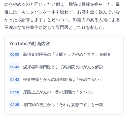
のをやめるのと同じ」だと例え、極論に警鐘を鳴らした。最
後には「もしタバコを一本も吸わず、お酒も全く飲んでいな
かったら謝罪します」と述べつつ、影響力のある人物による
不確かな情報発信に対して専門医として釘を刺した。
YouTubeの動画内容
高須克弥院長の「人間ドックやめた宣言」を紹介
00:00
泌尿器科専門医として高須院長のがんを解説
00:43
検査被曝とがんの因果関係は「極めて低い」
01:43
尿路上皮がんの一番の原因は「タバコ」
01:58
専門家の視点から「それは妄想です」と一蹴
02:35