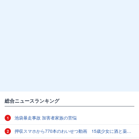
総合ニュースランキング
池袋暴走事故 加害者家族の苦悩
1
押収スマホから770本のわいせつ動画 15歳少女に酒と薬飲ませ性的暴行か 54歳男を再逮捕 「薬もありますよ」とSNSで誘い出し
2