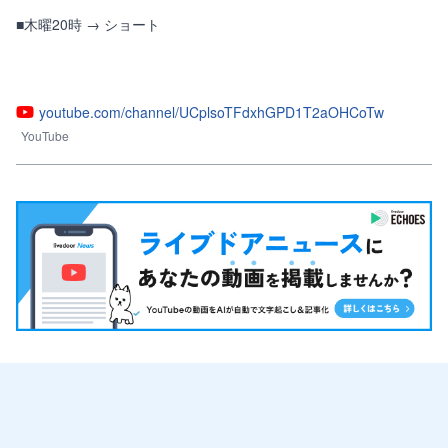
■木曜20時 → ショート

youtube.com/channel/UCplsoTFdxhGPD1T2aOHCoTw
YouTube