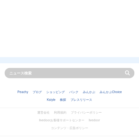
Peachy
ブログ
ショッピング
バンク
みんかぶ
みんかぶChoice
Kstyle
株探
プレスリリース
運営会社
利用規約
プライバシーポリシー
livedoorお客様サポートセンター
livedoor
コンテンツ・広告ポリシー