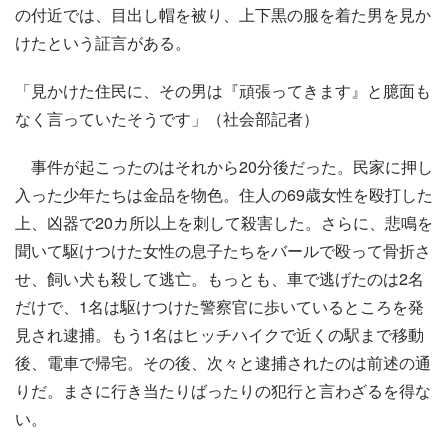
の付近では、目出し帽を被り、上下黒の服を着た男を見か
けたという証言がある。
「見かけた住民に、その男は『頑張ってきます』と臆面も
なく言っていたそうです」（社会部記者）
事件が起こったのはそれから20分後だった。民家に押し
入った少年たちは金品を物色。住人の69歳女性を殴打した
上、凶器で20カ所以上を刺して殺害した。さらに、悲鳴を
聞いて駆けつけた女性の息子たちをバールで殴って骨折さ
せ、飼い犬も殺して逃亡。もっとも、車で逃げたのは2名
だけで、1名は駆けつけた警察官に歩いているところを発
見され逮捕。もう1名はヒッチハイクで近くの駅まで移動
後、電車で帰宅。その後、次々と逮捕されたのは前述の通
りだ。まさに行き当たりばったりの犯行と言わざるを得な
い。