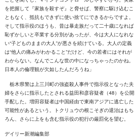
を把握して『家族を殺すぞ』と脅せば、警察に駆け込むこ
ともなく、抵抗もできずに使い捨てにできるからですよ。
そして指示役のほうも、昔は暴走族だって二十歳になれば
恥ずかしいと卒業する分別があったが、今は大人になれな
い“子どものままの大人”が悪さを続けている。大人の定義
は“他人の痛みがわかること”だけど、今の若者にはそれが
わからない。なんでこんな世の中になっちゃったのかね。
日本人の倫理観が欠如したんだろうね」
栃木県警は上三川町の強盗殺人事件で指示役となった夫
婦をさらに指示したとされる益田和彦容疑者（48）を公開
手配した。増田容疑者は中国経由で東南アジアに逃亡した
可能性があるという。トクリュウの根こそぎの退治はもち
ろん、さらに上をも含む指示役の犯行の厳罰化を望む。
デイリー新潮編集部