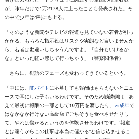
が、昨年だけで1万2178人に上ったことも発表された。そ
の中で少年は4割にも上る。
「そのような新聞やテレビの報道を見ていない若者が引っ
かかる。もちろん指示役はリスクや実態など言いませんか
ら、若者は勘違いしちゃうんですよ。『自分もいけるか
な』といった軽い感じで行っちゃう」（警察関係者）
さらに、勧誘のフェーズも変わってきているという。
「中には、
闇バイト
に応募しても報酬はもらえないとニュ
ースで耳にした子もいるわけです。そのため勧誘側は、あ
えて最初に報酬の一部として10万円を渡したり、
未成年
で
はなかなか行けない高級店でごちそうを食べさせたりし
て、やれば儲かるというのを体験させるわけです。“報道
とは違うからこの仕事は本当に儲かる”と信じ込ませるこ