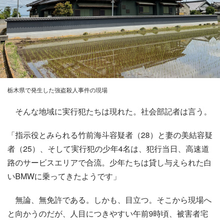
栃木県で発生した強盗殺人事件の現場
そんな地域に実行犯たちは現れた。社会部記者は言う。
「指示役とみられる竹前海斗容疑者（28）と妻の美結容疑
者（25）、そして実行犯の少年4名は、犯行当日、高速道
路のサービスエリアで合流。少年たちは貸し与えられた白
いBMWに乗ってきたようです」
無論、無免許である。しかも、目立つ。そこから現場へ
と向かうのだが、人目につきやすい午前9時頃、被害者宅