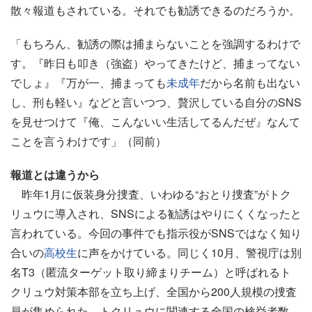
散々報道もされている。それでも勧誘できるのだろうか。
「もちろん、勧誘の際は捕まらないことを強調するわけで
す。『昨日も叩き（強盗）やってきたけど、捕まってない
でしょ』『万が一、捕まっても
未成年
だから名前も出ない
し、刑も軽い』などと言いつつ、贅沢している自分のSNS
を見せつけて『俺、こんないい生活してるんだぜ』なんて
ことを言うわけです」（同前）
報道とは違うから
昨年1月に仮装身分捜査、いわゆる“おとり捜査”がトク
リュウに導入され、SNSによる勧誘はやりにくくなったと
言われている。今回の事件でも指示役がSNSではなく知り
合いの
高校生
に声をかけている。同じく10月、警視庁は別
名T3（匿流ターゲット取り締まりチーム）と呼ばれるト
クリュウ対策本部を立ち上げ、全国から200人規模の捜査
員が集められた。トクリュウに関連する全国の検挙者数