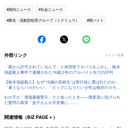
#国内ニュース
#社会ニュース
#匿名・流動型犯罪グループ（トクリュウ）
#闇バイト
#高校生
#未成年
外部リンク
デイリー新潮
「親から許可されているんで」と休憩室でタバコをふかし…栃木
強盗殺人事件で逮捕された16歳少年のアルバイト先での評判
【栃木強盗殺人】なぜ“16歳の高校生”は実行役に選ばれたのか…
「雇うならバカがいい」「ビッグになりたい少年は格好のカモ」
闇バイトのリクルーターが明かす“選考条件”
わが子が「酒鬼薔薇聖斗」だと知ったとき――捜査員に告げられ
た驚愕の真実「息子さんが天井裏に……」
関連情報（BiZ PAGE＋）