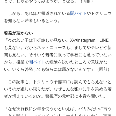
とで、じゃあやってみようか、となる」（同前）
しかも、あれほど報道されている
闇バイト
やトクリュウ
を知らない若者もいるという。
啓発が届かない
「今の若い子はTikTokしか見ない。XやInstagram、LINE
も見ない。だからネットニュースも、ましてやテレビや新
聞も見ない。そういう若者に限って学校にも通っていない
から、授業で
闇バイト
の危険を説いたところで意味がな
い。いくら啓発しても彼らには届かないんです」（同前）
この記事も、トクリュウ予備軍には読んでもらえないと
いうのが虚しい限りだが、なぜこんな犯罪に手を染める若
者が増えているのか。警視庁の元幹部に本音を聞いた。
「なぜ実行役に少年を使うかといえば、バカみたいに言う
ことを聞くし、マインドコントロールしやすいから。実家