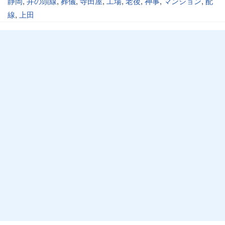
静岡
,
井の頭線
,
葬儀
,
寺田屋
,
工場
,
老後
,
神事
,
マンション
,
配
線
,
上田