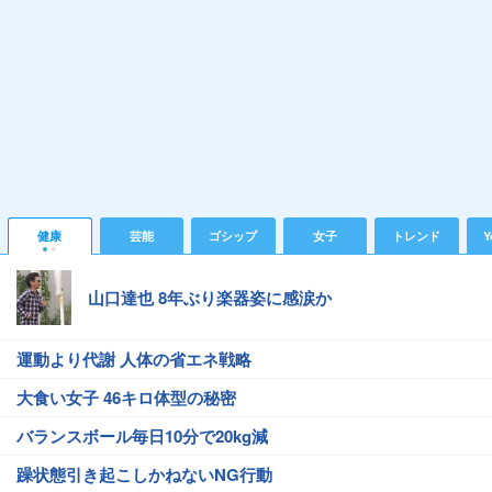
健康
芸能
ゴシップ
女子
トレンド
Y
山口達也 8年ぶり楽器姿に感涙か
運動より代謝 人体の省エネ戦略
大食い女子 46キロ体型の秘密
バランスボール毎日10分で20kg減
躁状態引き起こしかねないNG行動