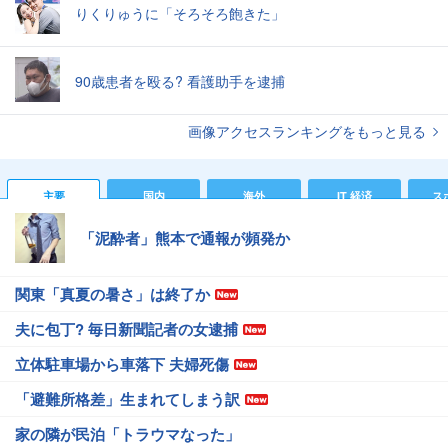
りくりゅうに「そろそろ飽きた」
90歳患者を殴る? 看護助手を逮捕
画像アクセスランキングをもっと見る
主要
国内
海外
IT 経済
ス
「泥酔者」熊本で通報が頻発か
関東「真夏の暑さ」は終了か
夫に包丁? 毎日新聞記者の女逮捕
立体駐車場から車落下 夫婦死傷
「避難所格差」生まれてしまう訳
家の隣が民泊「トラウマなった」