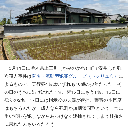
5月14日に栃木県上三川（かみのかわ）町で発生した強
盗殺人事件は
匿名・流動型犯罪グループ（トクリュウ）
に
よるもので、実行犯4名はいずれも16歳の少年だった。そ
の日のうちに逃げ遅れた1名、翌15日にもう1名、16日に
残りの2名、17日には指示役の夫婦が逮捕。警察の本気度
はもちろんだが、成人なら死刑か無期禁固刑という非常に
重い犯罪を犯しながらあっけなく逮捕されてしまう杜撰さ
に呆れた人もいるだろう。