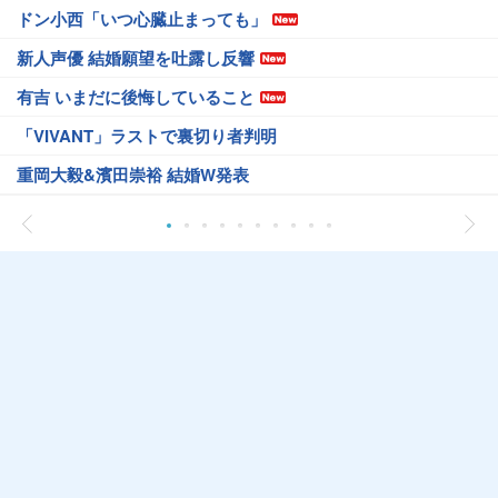
ドン小西「いつ心臓止まっても」
新人声優 結婚願望を吐露し反響
有吉 いまだに後悔していること
「VIVANT」ラストで裏切り者判明
重岡大毅&濱田崇裕 結婚W発表