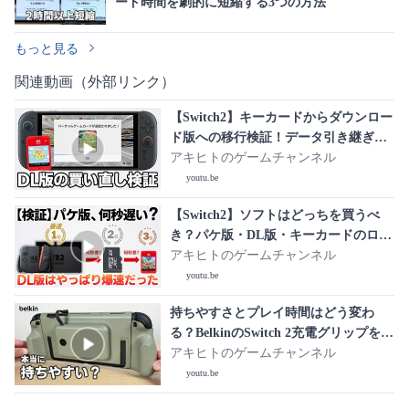
ード時間を劇的に短縮する3つの方法
もっと見る
関連動画（外部リンク）
【Switch2】キーカードからダウンロー
ド版への移行検証！データ引き継ぎや
ロード時間を徹底比較
アキヒトのゲームチャンネル
youtu.be
【Switch2】ソフトはどっちを買うべ
き？パケ版・DL版・キーカードのロー
ド時間を徹底比較
アキヒトのゲームチャンネル
youtu.be
持ちやすさとプレイ時間はどう変わ
る？BelkinのSwitch 2充電グリップを実
機検証
アキヒトのゲームチャンネル
youtu.be