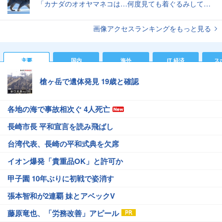
「カナダのオオヤマネコは…何度見ても着ぐるみしてる感じがぬぐえない」中に人間が入ってそうな写真いろいろ
画像アクセスランキングをもっと見る
主要
国内
海外
IT 経済
ス
槍ヶ岳で遺体発見 19歳と確認
各地の海で事故相次ぐ 4人死亡
長崎市長 平和宣言を読み飛ばし
台湾代表、長崎の平和式典を欠席
イオン爆発「貴重品OK」と許可か
甲子園 10年ぶりに初戦で姿消す
張本智和が2連覇 妹とアベックV
藤原竜也、「労務改善」アピール