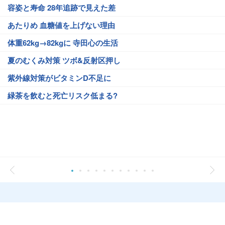
容姿と寿命 28年追跡で見えた差
あたりめ 血糖値を上げない理由
体重62kg→82kgに 寺田心の生活
夏のむくみ対策 ツボ&反射区押し
紫外線対策がビタミンD不足に
緑茶を飲むと死亡リスク低まる?