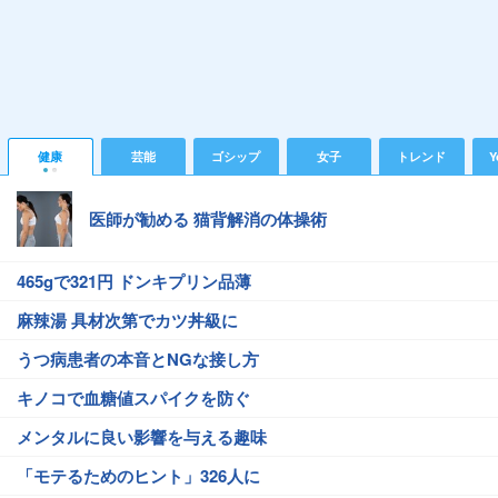
健康
芸能
ゴシップ
女子
トレンド
Y
医師が勧める 猫背解消の体操術
465gで321円 ドンキプリン品薄
麻辣湯 具材次第でカツ丼級に
うつ病患者の本音とNGな接し方
キノコで血糖値スパイクを防ぐ
メンタルに良い影響を与える趣味
「モテるためのヒント」326人に