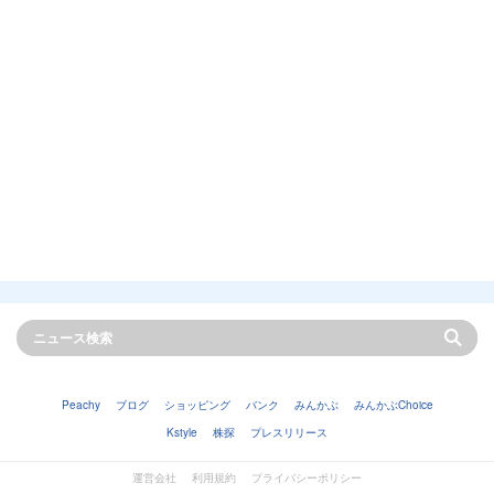
Peachy
ブログ
ショッピング
バンク
みんかぶ
みんかぶChoice
Kstyle
株探
プレスリリース
運営会社
利用規約
プライバシーポリシー