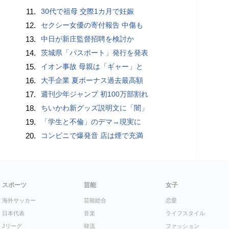
11.
30代で祖母 交際1カ月で妊娠
12.
セクシー女優の寄付報告 中傷も
13.
中日が新庄監督招聘を検討か
14.
茨城県「パスポート」発行を発表
15.
イオン事故 母親は「ギャー」と
16.
大手企業 夏ボーナス過去最高額
17.
週刊少年ジャンプ 初100万部割れ
18.
ちいかわ新グッズ説明文に「闇」
19.
「学生と不倫」のデマ→現実に
20.
コンビニで爆発音 店は煙で充満
スポーツ
芸能
女子
海外サッカー
芸能総合
恋愛
日本代表
音楽
ライフスタイル
Jリーグ
韓流
ファッション