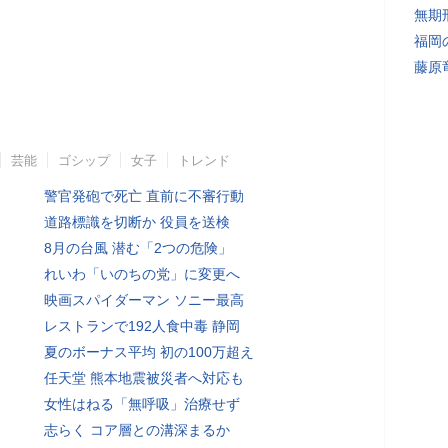
無期
福岡
藤原
芸能
ゴシップ
女子
トレンド
警官発砲で死亡 直前に不審行動
道路標識を切断か 役員を送検
8月の台風 潜む「2つの危険」
れいわ「いのちの党」に変更へ
映画スパイダーマン ソニー最高
レストランで192人食中毒 静岡
夏のボーナス平均 初の100万超え
任天堂 熊本地震被災者へ対応も
女性はねる「無呼吸」治療せず
志らく コア層との溝深まるか