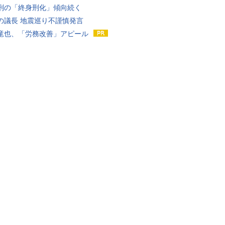
刑の「終身刑化」傾向続く
の議長 地震巡り不謹慎発言
竜也、「労務改善」アピール