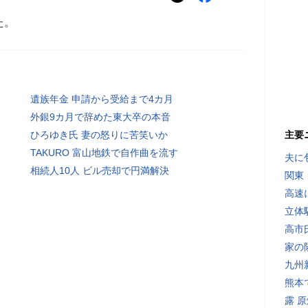
た。
遺族年金 申請から受給まで4カ月
外銀9カ月で辞めた東大卒の本音
ひろゆき氏 妻の怒りに苦笑いか
主要
TAKURO 富山地鉄で自作曲を流す
夫に
相続人10人 ビル売却で円満解決
関東
高速
立体
高市
家の
九州
熊本
露 