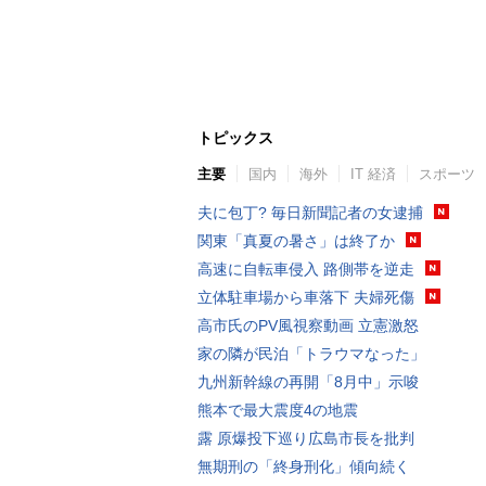
トピックス
主要
国内
海外
IT 経済
スポーツ
夫に包丁? 毎日新聞記者の女逮捕
関東「真夏の暑さ」は終了か
高速に自転車侵入 路側帯を逆走
立体駐車場から車落下 夫婦死傷
高市氏のPV風視察動画 立憲激怒
家の隣が民泊「トラウマなった」
九州新幹線の再開「8月中」示唆
熊本で最大震度4の地震
露 原爆投下巡り広島市長を批判
無期刑の「終身刑化」傾向続く