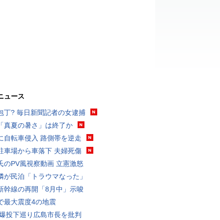
ニュース
包丁? 毎日新聞記者の女逮捕
「真夏の暑さ」は終了か
に自転車侵入 路側帯を逆走
駐車場から車落下 夫婦死傷
氏のPV風視察動画 立憲激怒
隣が民泊「トラウマなった」
新幹線の再開「8月中」示唆
で最大震度4の地震
原爆投下巡り広島市長を批判