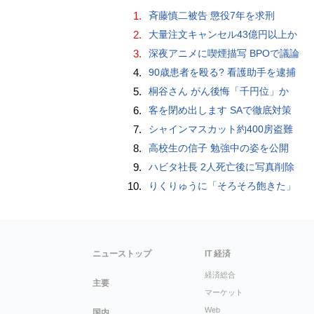
1.
斉藤慎二被告 懲役7年を求刑
2.
大量注文キャンセル43億円以上か
3.
深夜アニメに喫煙描写 BPOで議論
4.
90歳患者を殴る? 看護助手を逮捕
5.
桐谷さん がん後悔「千円位」か
6.
客を閉め出します SAで徹底対策
7.
シャインマスカット約400房盗難
8.
高校生の信子 勉強中の姿を公開
9.
ハビタ社長 2人死亡後に写真削除
10.
りくりゅうに「そろそろ飽きた」
ニューストップ
IT 経済
経済総合
主要
マーケット
Web
国内