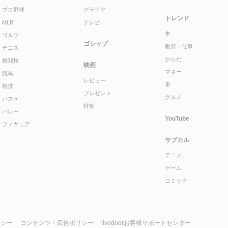
プロ野球
グラビア
トレンド
MLB
テレビ
本
ゴルフ
ゴシップ
教育・仕事
テニス
からだ
格闘技
映画
マネー
競馬
レビュー
車
相撲
プレゼント
グルメ
バスケ
特集
バレー
YouTube
フィギュア
サブカル
アニメ
ゲーム
コミック
リシー
コンテンツ・広告ポリシー
livedoorお客様サポートセンター