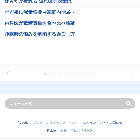
休みだが疲れる 隠れ疲労対策は
母が娘に減量強要→家庭内別居へ
内科医が低糖質麺を食べ比べ検証
睡眠時の悩みを解消する過ごし方
Peachy
ブログ
ショッピング
バンク
みんかぶ
みんかぶChoice
Kstyle
株探
プレスリリース