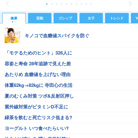
健康
芸能
ゴシップ
女子
トレンド
Y
キノコで血糖値スパイクを防ぐ
「モテるためのヒント」326人に
容姿と寿命 28年追跡で見えた差
あたりめ 血糖値を上げない理由
体重62kg→82kgに 寺田心の生活
夏のむくみ対策 ツボ&反射区押し
紫外線対策がビタミンD不足に
緑茶を飲むと死亡リスク低まる?
ヨーグルト いつ食べたらいい?