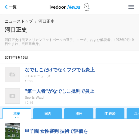
一覧
ニューストップ
>
河口正史
河口正史
河口正史は元アメリカンフットボールの選手、コーチ、および解説者。1973年2月19
日生まれ、兵庫県出身。
2011年9月15日
なでしこだけでなくフジでも炎上
J-CASTニュース
18:25
"第一人者"がなでしこ批判で炎上
Sports Watch
10:15
主要
国内
海外
IT 経済
ス
甲子園 女性審判 技術で評価を