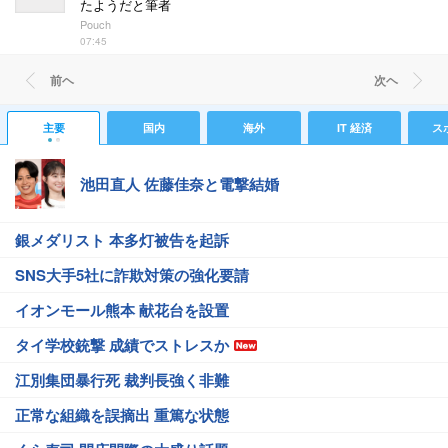
たようだと筆者
Pouch
07:45
前ヘ
次ヘ
主要
国内
海外
IT 経済
ス
池田直人 佐藤佳奈と電撃結婚
銀メダリスト 本多灯被告を起訴
SNS大手5社に詐欺対策の強化要請
イオンモール熊本 献花台を設置
タイ学校銃撃 成績でストレスか
江別集団暴行死 裁判長強く非難
正常な組織を誤摘出 重篤な状態