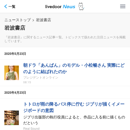
一覧
ニューストップ
>
岩波書店
岩波書店
『岩波書店』に関するニュース記事一覧。トピックスで扱われた注目ニュースを掲載
しています。
2025年5月23日
朝ドラ「あんぱん」のモデル・小松暢さん 実際にど
のように結ばれたのか
プレジデントオンライン
08:15
2025年4月23日
トトロが雨の降るバス停に佇む ジブリが描くイメー
ジボードの意図
ジブリ出版部の執行役員によると、作品に入る前に描くもの
だという
Real Sound