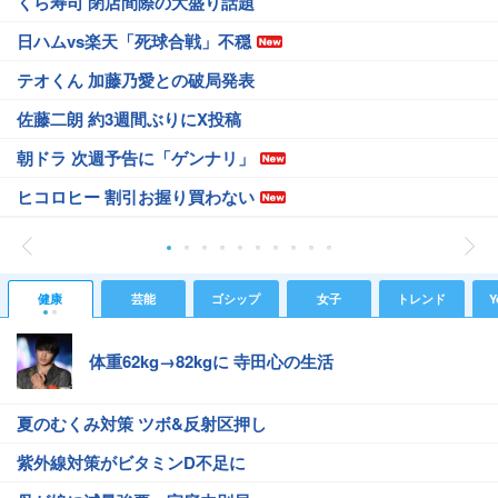
くら寿司 閉店間際の大盛り話題
日ハムvs楽天「死球合戦」不穏
テオくん 加藤乃愛との破局発表
佐藤二朗 約3週間ぶりにX投稿
朝ドラ 次週予告に「ゲンナリ」
ヒコロヒー 割引お握り買わない
健康
芸能
ゴシップ
女子
トレンド
Y
体重62kg→82kgに 寺田心の生活
夏のむくみ対策 ツボ&反射区押し
紫外線対策がビタミンD不足に