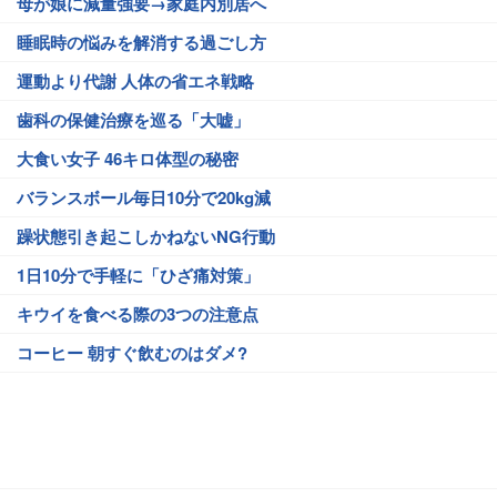
母が娘に減量強要→家庭内別居へ
睡眠時の悩みを解消する過ごし方
運動より代謝 人体の省エネ戦略
歯科の保健治療を巡る「大嘘」
大食い女子 46キロ体型の秘密
バランスボール毎日10分で20kg減
躁状態引き起こしかねないNG行動
1日10分で手軽に「ひざ痛対策」
キウイを食べる際の3つの注意点
コーヒー 朝すぐ飲むのはダメ?