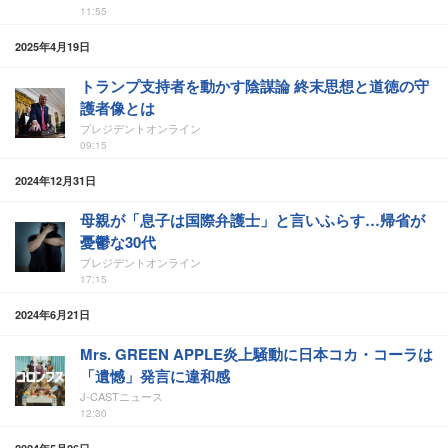
11:55
2025年4月19日
トランプ支持者を動かす陰謀論 終末思想と道徳の守
護者像とは
プレジデントオンライン
09:15
2024年12月31日
母親が「息子は国際弁護士」と言いふらす…帰省が
憂鬱な30代
プレジデントオンライン
17:15
2024年6月21日
Mrs. GREEN APPLE炎上騒動に日本コカ・コーラは
「遺憾」発言に違和感
J-CASTニュース
12:30