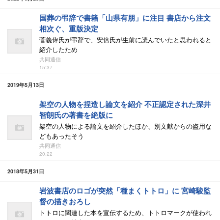
国葬の弔辞で書籍「山県有朋」に注目 書店から注文
相次ぐ、重版決定
菅義偉氏が弔辞で、安倍氏が生前に読んでいたと思われると
紹介したため
共同通信
15:37
2019年5月13日
架空の人物を捏造し論文を紹介 不正認定された深井
智朗氏の著書を絶版に
架空の人物による論文を紹介したほか、別文献からの盗用な
どもあったそう
共同通信
20:22
2018年5月31日
岩波書店のロゴが突然「種まくトトロ」に 宮崎駿監
督の描きおろし
トトロに関連した本を宣伝するため、トトロマークが使われ