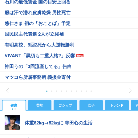
石川の最低賃金 国の目安上回る
服は汗で濡れ皮膚乾燥 男性死亡
悠仁さま 初の「おことば」予定
国民民主代表選 2人が立候補
有明高校、9回2死から大逆転勝利
VIVANT「黒須も二重人格?」反響
神田うの「3回流産してる」告白
マツコら所属事務所 義援金寄付
健康
芸能
ゴシップ
女子
トレンド
Y
体重62kg→82kgに 寺田心の生活