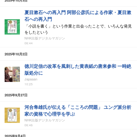
2025年10月3日
夏目漱石への再入門 阿部公彦氏による作家・夏目漱
石への再入門
「小説を書く」という作業と出会ったことで、いろんな発見
をしたという
NHK出版デジタルマガジン
06:44
2025年10月2日
徳川定信の改革を風刺した黄表紙の唐来参和 一時絶
版処分に
Japaaan
10:25
2025年9月27日
河合隼雄氏が伝える「こころの問題」 ユング派分析
家の資格で心理学を学ぶ
NHK出版デジタルマガジン
06:46
2025年9月4日