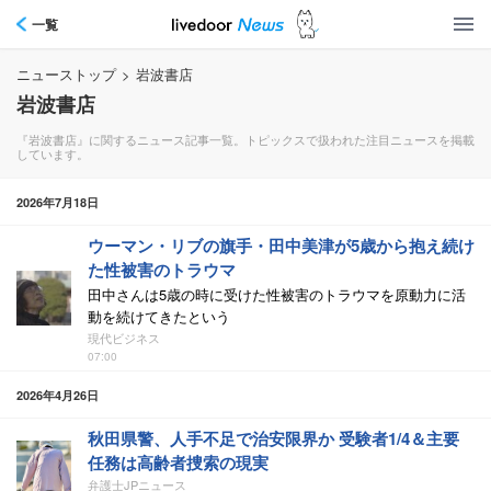
一覧
ニューストップ
>
岩波書店
岩波書店
『岩波書店』に関するニュース記事一覧。トピックスで扱われた注目ニュースを掲載
しています。
2026年7月18日
ウーマン・リブの旗手・田中美津が5歳から抱え続け
た性被害のトラウマ
田中さんは5歳の時に受けた性被害のトラウマを原動力に活
動を続けてきたという
現代ビジネス
07:00
2026年4月26日
秋田県警、人手不足で治安限界か 受験者1/4＆主要
任務は高齢者捜索の現実
弁護士JPニュース