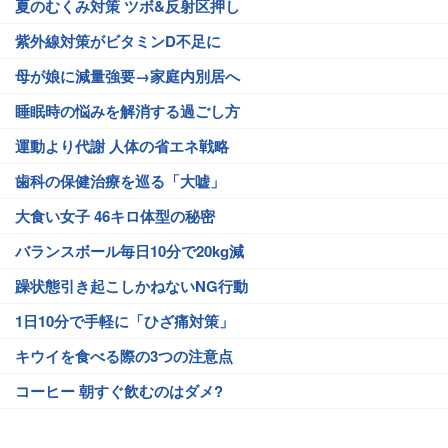
夏のむくみ対策 ツボ&反射区押し
紫外線対策がビタミンD不足に
母が娘に減量強要→家庭内別居へ
睡眠時の悩みを解消する過ごし方
運動より代謝 人体の省エネ戦略
歯科の保健治療を巡る「大嘘」
大食い女子 46キロ体型の秘密
バランスボール毎日10分で20kg減
躁状態引き起こしかねないNG行動
1日10分で手軽に「ひざ痛対策」
キウイを食べる際の3つの注意点
コーヒー 朝すぐ飲むのはダメ?