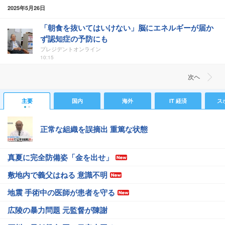
2025年5月26日
「朝食を抜いてはいけない」脳にエネルギーが届か
ず認知症の予防にも
プレジデントオンライン
10:15
次ヘ
主要
国内
海外
IT 経済
ス
正常な組織を誤摘出 重篤な状態
真夏に完全防備姿「金を出せ」
敷地内で義父はねる 意識不明
地震 手術中の医師が患者を守る
広陵の暴力問題 元監督が陳謝