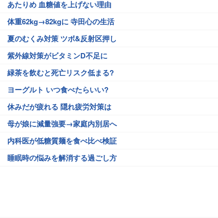
あたりめ 血糖値を上げない理由
体重62kg→82kgに 寺田心の生活
夏のむくみ対策 ツボ&反射区押し
紫外線対策がビタミンD不足に
緑茶を飲むと死亡リスク低まる?
ヨーグルト いつ食べたらいい?
休みだが疲れる 隠れ疲労対策は
母が娘に減量強要→家庭内別居へ
内科医が低糖質麺を食べ比べ検証
睡眠時の悩みを解消する過ごし方