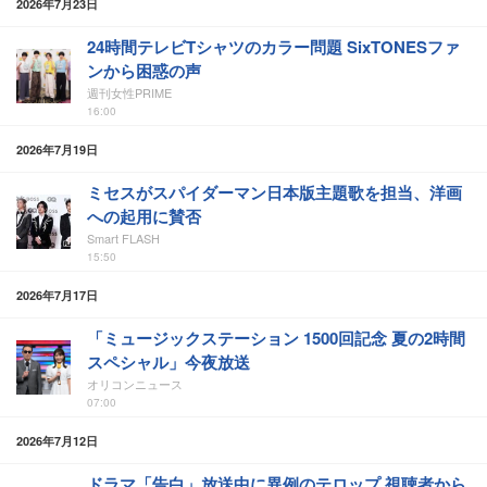
2026年7月23日
24時間テレビTシャツのカラー問題 SixTONESファ
ンから困惑の声
週刊女性PRIME
16:00
2026年7月19日
ミセスがスパイダーマン日本版主題歌を担当、洋画
への起用に賛否
Smart FLASH
15:50
2026年7月17日
「ミュージックステーション 1500回記念 夏の2時間
スペシャル」今夜放送
オリコンニュース
07:00
2026年7月12日
ドラマ「告白」放送中に異例のテロップ 視聴者から