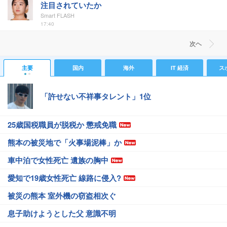
注目されていたか
Smart FLASH
17:40
次ヘ
主要
国内
海外
IT 経済
ス
「許せない不祥事タレント」1位
25歳国税職員が脱税か 懲戒免職
熊本の被災地で「火事場泥棒」か
車中泊で女性死亡 遺族の胸中
愛知で19歳女性死亡 線路に侵入?
被災の熊本 室外機の窃盗相次ぐ
息子助けようとした父 意識不明