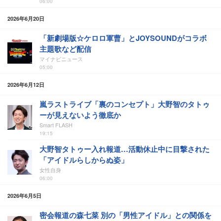
06:00
2026年6月20日
「新劇場版☆ケロロ軍曹」とJOYSOUNDがコラボ
主題歌など配信
マイナビニュース
05:00
2026年6月12日
嵐ラストライブ「裏のコンセプト」大野智のタトゥ
ーが見えないよう徹底か
Smart FLASH
19:15
大野智タトゥー入れ報道…活動休止中に目撃された
「アイドルらしからぬ姿」
女性自身
06:00
2026年6月5日
密会報道の森七菜 別の「男性アイドル」との関係を