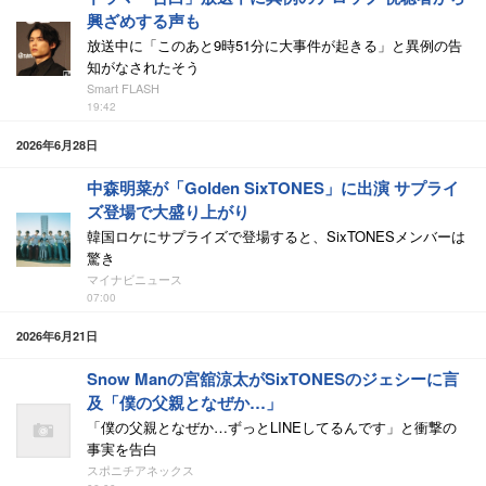
興ざめする声も
放送中に「このあと9時51分に大事件が起きる」と異例の告
知がなされたそう
Smart FLASH
19:42
2026年6月28日
中森明菜が「Golden SixTONES」に出演 サプライ
ズ登場で大盛り上がり
韓国ロケにサプライズで登場すると、SixTONESメンバーは
驚き
マイナビニュース
07:00
2026年6月21日
Snow Manの宮舘涼太がSixTONESのジェシーに言
及「僕の父親となぜか…」
「僕の父親となぜか…ずっとLINEしてるんです」と衝撃の
事実を告白
スポニチアネックス