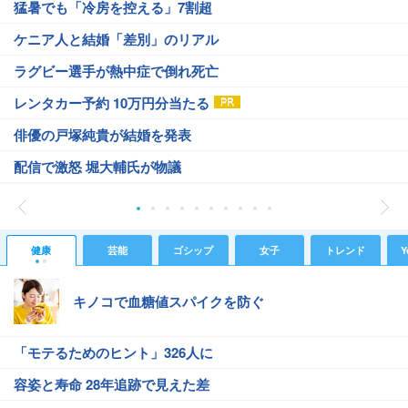
猛暑でも「冷房を控える」7割超
ケニア人と結婚「差別」のリアル
ラグビー選手が熱中症で倒れ死亡
レンタカー予約 10万円分当たる
俳優の戸塚純貴が結婚を発表
配信で激怒 堀大輔氏が物議
健康
芸能
ゴシップ
女子
トレンド
Y
キノコで血糖値スパイクを防ぐ
「モテるためのヒント」326人に
容姿と寿命 28年追跡で見えた差