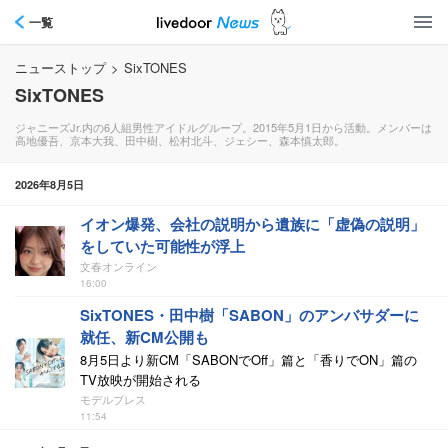
一覧
ニューストップ
>
SixTONES
SixTONES
ジャニーズJr.内の6人組男性アイドルグループ。2015年5月1日から活動。メンバーは
高地優吾、京本大我、田中樹、松村北斗、ジェシー、森本慎太郎。
2026年8月5日
イオン爆発、会社の説明から遺族に「虚偽の説明」
をしていた可能性が浮上
文春オンライン
16:00
SixTONES・田中樹「SABON」のアンバサダーに
就任、新CM公開も
8月5日より新CM「SABONでOff」篇と「香りでON」篇の
TV放映が開始される
モデルプレス
11:54