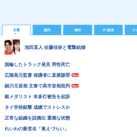
主要
国内
海外
IT 経済
ス
池田直人 佐藤佳奈と電撃結婚
脱輪したトラック発見 男性死亡
広陵高元監督 保護者に直接謝罪
細川元首相 文春で高市首相批判
銀メダリスト 本多灯被告を起訴
タイ学校銃撃 成績でストレスか
正常な組織を誤摘出 重篤な状態
れいわの新党名「覚えづらい」