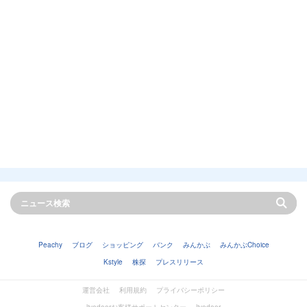
Peachy
ブログ
ショッピング
バンク
みんかぶ
みんかぶChoice
Kstyle
株探
プレスリリース
運営会社
利用規約
プライバシーポリシー