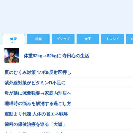
健康
芸能
ゴシップ
女子
トレンド
Y
体重62kg→82kgに 寺田心の生活
夏のむくみ対策 ツボ&反射区押し
紫外線対策がビタミンD不足に
母が娘に減量強要→家庭内別居へ
睡眠時の悩みを解消する過ごし方
運動より代謝 人体の省エネ戦略
歯科の保健治療を巡る「大嘘」