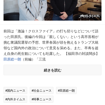
前回は「激論！クロスファイア」の打ち切りなどについて語
った田原氏。後編の今回は「親しくない」という高市首相が
挑む衆議院選挙の予想、世界各国が頭を抱えるトランプ大統
領など国内外の政治について意見を深める。また、卒寿を超
え自身の死生観についても吐露した。 【福田淳の対談闊歩】
田原総一朗
（前編）「三流
続きを読む
#国内ニュース
#社会ニュース
#田原総一朗
#内外タイムス
#時事ニュース