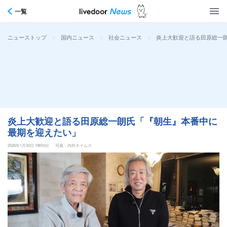
一覧
>
>
>
炎上大歓迎と語る田原総一
ニューストップ
国内ニュース
社会ニュース
炎上大歓迎と語る田原総一朗氏「『朝生』本番中に
最期を迎えたい」
2026年1月30日 18時0分
写真：内外タイムス