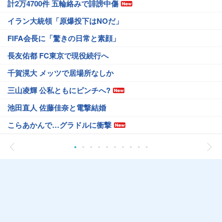
計2万4700件 五輪絡みで誹謗中傷
イラン大統領「原爆投下はNOだ」
FIFA会長に「驚きの日常と素顔」
長友佑都 FC東京で現役続行へ
千賀滉大 メッツで居場所なしか
三山凌輝 公私ともにピンチへ?
池田直人 佐藤佳奈と電撃結婚
こらあかんで…グラドルに衝撃