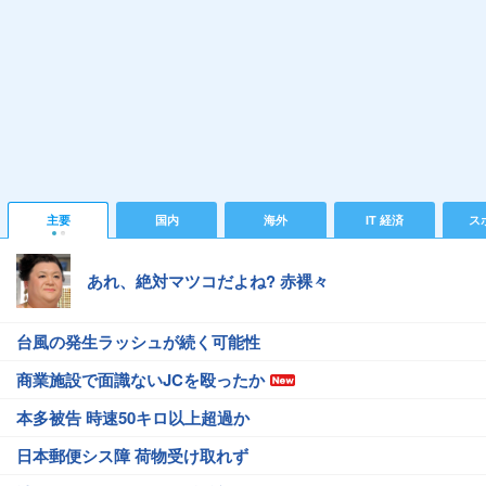
主要
国内
海外
IT 経済
ス
あれ、絶対マツコだよね? 赤裸々
台風の発生ラッシュが続く可能性
商業施設で面識ないJCを殴ったか
本多被告 時速50キロ以上超過か
日本郵便シス障 荷物受け取れず