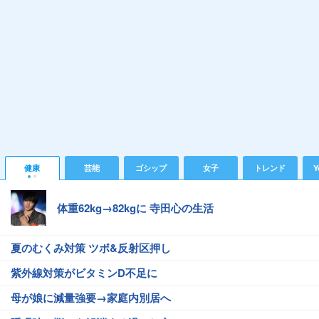
健康
芸能
ゴシップ
女子
トレンド
Y
体重62kg→82kgに 寺田心の生活
夏のむくみ対策 ツボ&反射区押し
紫外線対策がビタミンD不足に
母が娘に減量強要→家庭内別居へ