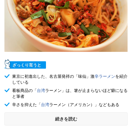
ざっくり言うと
東京に初進出した、名古屋発祥の「味仙」激
辛ラーメン
を紹介
している
看板商品の「
台湾
ラーメン」は、箸が止まらないほど癖になる
と筆者
辛さを抑えた「
台湾
ラーメン（アメリカン）」などもある
続きを読む