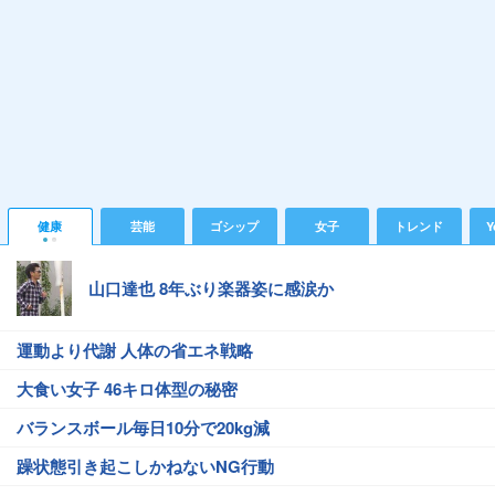
健康
芸能
ゴシップ
女子
トレンド
Y
山口達也 8年ぶり楽器姿に感涙か
運動より代謝 人体の省エネ戦略
大食い女子 46キロ体型の秘密
バランスボール毎日10分で20kg減
躁状態引き起こしかねないNG行動