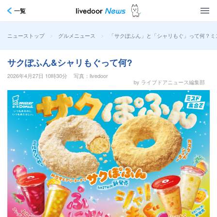
一覧
>
>
「サクぽふん」と「シャリもぐ」って何？ミ
ニューストップ
グルメニュース
サクぽふん&シャリもぐって何?
2026年4月27日 10時30分
写真：livedoor
by ライブドアニュース編集部