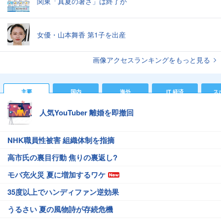
関東「真夏の暑さ」は終了か
女優・山本舞香 第1子を出産
画像アクセスランキングをもっと見る
主要
国内
海外
IT 経済
ス
人気YouTuber 離婚を即撤回
NHK職員性被害 組織体制を指摘
高市氏の裏目行動 焦りの裏返し?
モバ充火災 夏に増加するワケ
35度以上でハンディファン逆効果
うるさい 夏の風物詩が存続危機