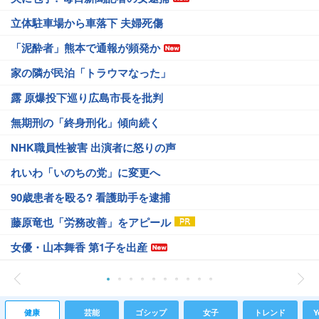
立体駐車場から車落下 夫婦死傷
「泥酔者」熊本で通報が頻発か
家の隣が民泊「トラウマなった」
露 原爆投下巡り広島市長を批判
無期刑の「終身刑化」傾向続く
NHK職員性被害 出演者に怒りの声
れいわ「いのちの党」に変更へ
90歳患者を殴る? 看護助手を逮捕
藤原竜也「労務改善」をアピール
女優・山本舞香 第1子を出産
健康
芸能
ゴシップ
女子
トレンド
Y