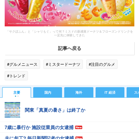
「サクぽふん」と「シャリもぐ」って何？ミスドの新感覚ドーナツ＆フローズンドリンクを
一足先に体験してきた
記事へ戻る
#グルメニュース
#ミスタードーナツ
#注目のグルメ
#トレンド
主要
国内
海外
IT 経済
ス
関東「真夏の暑さ」は終了か
7歳に暴行か 施設従業員の女逮捕
夫に包丁? 毎日新聞記者の女逮捕