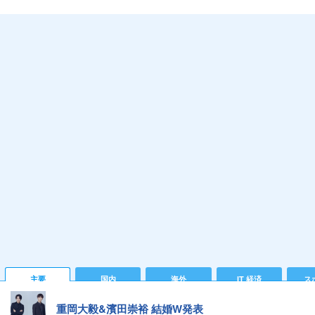
主要
国内
海外
IT 経済
ス
重岡大毅&濱田崇裕 結婚W発表