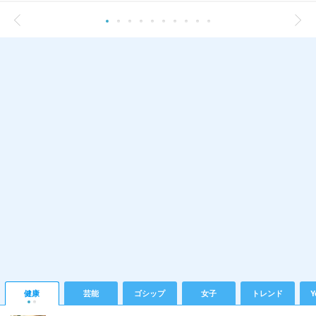
健康
芸能
ゴシップ
女子
トレンド
Y