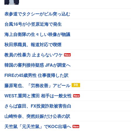
表参道でタクシーがビル突っ込む
台風16号が小笠原近海で発生
海上自衛隊の生々しい映像が物議
秋田県職員、報道対応で喫煙
教員の性暴力 止まらないワケ
韓国の審判接待疑惑 JFAが調査へ
FIREの45歳男性 仕事復帰した訳
藤原竜也、「労務改善」アピール
WEST.重岡と濱田 相手は一般女性
さらば森田、FX投資詐欺被害告白
山崎怜奈、突然妊娠だけ公表の訳
天竺鼠「元天竺鼠」でKOC出場へ