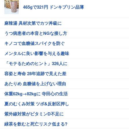
465gで321円 ドンキプリン品薄
麻辣湯 具材次第でカツ丼級に
うつ病患者の本音とNGな接し方
キノコで血糖値スパイクを防ぐ
メンタルに良い影響を与える趣味
「モテるためのヒント」326人に
容姿と寿命 28年追跡で見えた差
あたりめ 血糖値を上げない理由
体重62kg→82kgに 寺田心の生活
夏のむくみ対策 ツボ&反射区押し
紫外線対策がビタミンD不足に
緑茶を飲むと死亡リスク低まる?